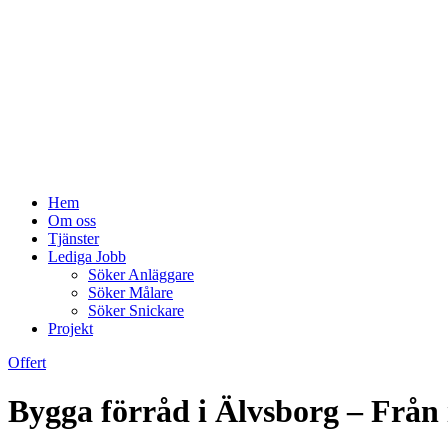
Hem
Om oss
Tjänster
Lediga Jobb
Söker Anläggare
Söker Målare
Söker Snickare
Projekt
Offert
Bygga förråd i Älvsborg – Från i