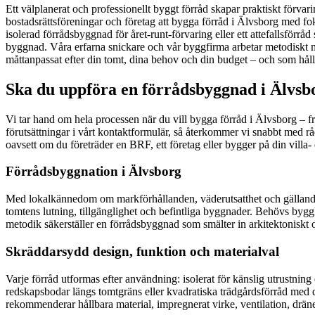
Ett välplanerat och professionellt byggt förråd skapar praktiskt förvar
bostadsrättsföreningar och företag att bygga förråd i Älvsborg med fo
isolerad förrådsbyggnad för året‑runt‑förvaring eller ett attefallsförr
byggnad. Våra erfarna snickare och vår byggfirma arbetar metodiskt me
måttanpassat efter din tomt, dina behov och din budget – och som håll
Ska du uppföra en förrådsbyggnad i Älvsbo
Vi tar hand om hela processen när du vill bygga förråd i Älvsborg – 
förutsättningar i vårt kontaktformulär, så återkommer vi snabbt med rådg
oavsett om du företräder en BRF, ett företag eller bygger på din villa- el
Förrådsbyggnation i Älvsborg
Med lokalkännedom om markförhållanden, väderutsatthet och gällande re
tomtens lutning, tillgänglighet och befintliga byggnader. Behövs bygg
metodik säkerställer en förrådsbyggnad som smälter in arkitektoniskt
Skräddarsydd design, funktion och materialval
Varje förråd utformas efter användning: isolerat för känslig utrustning 
redskapsbodar längs tomtgräns eller kvadratiska trädgårdsförråd med dubb
rekommenderar hållbara material, impregnerat virke, ventilation, dräne