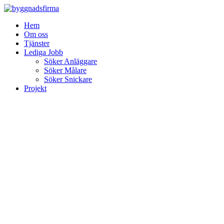
Skip
to
Hem
content
Om oss
Tjänster
Lediga Jobb
Söker Anläggare
Söker Målare
Söker Snickare
Projekt