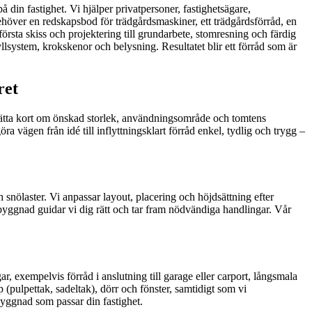
 din fastighet. Vi hjälper privatpersoner, fastighetsägare,
ehöver en redskapsbod för trädgårdsmaskiner, ett trädgårdsförråd, en
örsta skiss och projektering till grundarbete, stomresning och färdig
lsystem, krokskenor och belysning. Resultatet blir ett förråd som är
ret
erätta kort om önskad storlek, användningsområde och tomtens
a vägen från idé till inflyttningsklart förråd enkel, tydlig och trygg –
nölaster. Vi anpassar layout, placering och höjdsättning efter
byggnad guidar vi dig rätt och tar fram nödvändiga handlingar. Vår
ar, exempelvis förråd i anslutning till garage eller carport, långsmala
p (pulpettak, sadeltak), dörr och fönster, samtidigt som vi
byggnad som passar din fastighet.