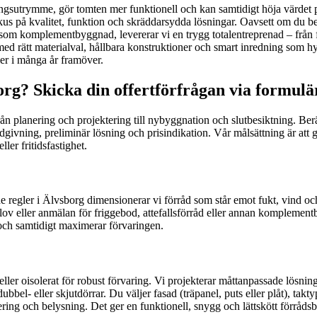
ingsutrymme, gör tomten mer funktionell och kan samtidigt höja värdet på
kus på kvalitet, funktion och skräddarsydda lösningar. Oavsett om du b
åd som komplementbyggnad, levererar vi en trygg totalentreprenad – från f
d rätt materialval, hållbara konstruktioner och smart inredning som hyl
er i många år framöver.
rg? Skicka din offertförfrågan via formulä
från planering och projektering till nybyggnation och slutbesiktning. B
ivning, preliminär lösning och prisindikation. Vår målsättning är att gör
ler fritidsfastighet.
gler i Älvsborg dimensionerar vi förråd som står emot fukt, vind och s
lov eller anmälan för friggebod, attefallsförråd eller annan komplement
 och samtidigt maximerar förvaringen.
eller oisolerat för robust förvaring. Vi projekterar måttanpassade lösning
el- eller skjutdörrar. Du väljer fasad (träpanel, puts eller plåt), takty
ring och belysning. Det ger en funktionell, snygg och lättskött förråds