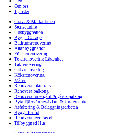
Hem
Om oss
Tjänster
Gräv- & Markarbeten
Stensättning
Husbyggnation
Bygga Garage
Badrumsrenovering
Altanbyggnation
Fönsterrenovering
Totalrenovering Lägenhet
Takrenovering
Golvrenovering
Köksrenovering
Måleri
Renovera takterrass
Renovera balkong
Renovera innergård & gårdsbjälklag
Byta Fjärrvärmeväxlare & Undercentral
Asfaltering & Beläggningsarbeten
Bygga förråd
Renovera tegelfasad
Tillbyggnad Hus