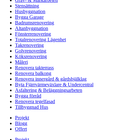
Gräv- & Markarbeten
Stensättning
Husbyggnation
Bygga Garage
Badrumsrenovering
Altanbyggnation
Fönsterrenovering
Totalrenovering Lägenhet
Takrenovering
Golvrenovering
Köksrenovering
Måleri
Renovera takterrass
Renovera balkong
Renovera innergård & gårdsbjälklag
Byta Fjärrvärmeväxlare & Undercentral
Asfaltering & Beläggningsarbeten
Bygga förråd
Renovera tegelfasad
Tillbyggnad Hus
Projekt
Blogg
Offert
Projekt