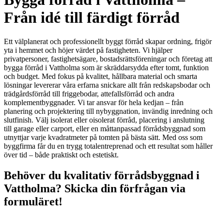
Från idé till färdigt förråd
Ett välplanerat och professionellt byggt förråd skapar ordning, frigör
yta i hemmet och höjer värdet på fastigheten. Vi hjälper
privatpersoner, fastighetsägare, bostadsrättsföreningar och företag att
bygga förråd i Vattholma som är skräddarsydda efter tomt, funktion
och budget. Med fokus på kvalitet, hållbara material och smarta
lösningar levererar våra erfarna snickare allt från redskapsbodar och
trädgårdsförråd till friggebodar, attefallsförråd och andra
komplementbyggnader. Vi tar ansvar för hela kedjan – från
planering och projektering till nybyggnation, invändig inredning och
slutfinish. Välj isolerat eller oisolerat förråd, placering i anslutning
till garage eller carport, eller en måttanpassad förrådsbyggnad som
utnyttjar varje kvadratmeter på tomten på bästa sätt. Med oss som
byggfirma får du en trygg totalentreprenad och ett resultat som håller
över tid – både praktiskt och estetiskt.
Behöver du kvalitativ förrådsbyggnad i
Vattholma? Skicka din förfrågan via
formuläret!