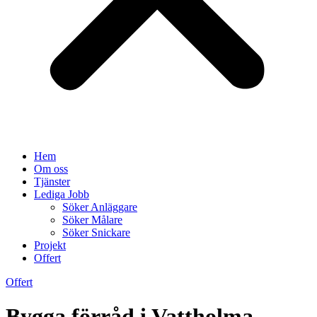
Hem
Om oss
Tjänster
Lediga Jobb
Söker Anläggare
Söker Målare
Söker Snickare
Projekt
Offert
Offert
Bygga förråd i Vattholma –