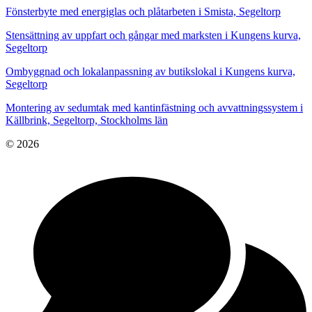
Fönsterbyte med energiglas och plåtarbeten i Smista, Segeltorp
Stensättning av uppfart och gångar med marksten i Kungens kurva,
Segeltorp
Ombyggnad och lokalanpassning av butikslokal i Kungens kurva,
Segeltorp
Montering av sedumtak med kantinfästning och avvattningssystem i
Källbrink, Segeltorp, Stockholms län
© 2026