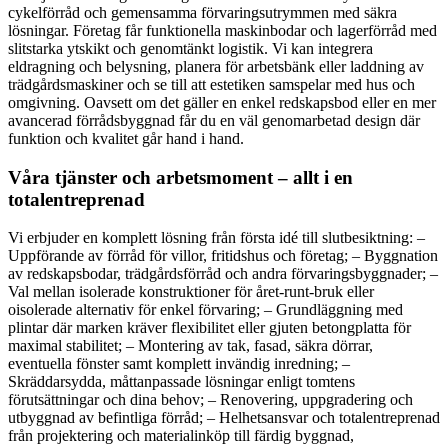
cykelförråd och gemensamma förvaringsutrymmen med säkra
lösningar. Företag får funktionella maskinbodar och lagerförråd med
slitstarka ytskikt och genomtänkt logistik. Vi kan integrera
eldragning och belysning, planera för arbetsbänk eller laddning av
trädgårdsmaskiner och se till att estetiken samspelar med hus och
omgivning. Oavsett om det gäller en enkel redskapsbod eller en mer
avancerad förrådsbyggnad får du en väl genomarbetad design där
funktion och kvalitet går hand i hand.
Våra tjänster och arbetsmoment – allt i en
totalentreprenad
Vi erbjuder en komplett lösning från första idé till slutbesiktning: –
Uppförande av förråd för villor, fritidshus och företag; – Byggnation
av redskapsbodar, trädgårdsförråd och andra förvaringsbyggnader; –
Val mellan isolerade konstruktioner för året-runt-bruk eller
oisolerade alternativ för enkel förvaring; – Grundläggning med
plintar där marken kräver flexibilitet eller gjuten betongplatta för
maximal stabilitet; – Montering av tak, fasad, säkra dörrar,
eventuella fönster samt komplett invändig inredning; –
Skräddarsydda, måttanpassade lösningar enligt tomtens
förutsättningar och dina behov; – Renovering, uppgradering och
utbyggnad av befintliga förråd; – Helhetsansvar och totalentreprenad
från projektering och materialinköp till färdig byggnad,