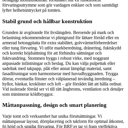
förvaringsutrymme som gör vardagen enklare och som samtidigt
lyfter helhetsintrycket på tomten.
Stabil grund och hållbar konstruktion
Grunden är avgörande för livslängden. Beroende på mark och
belastning rekommenderar vi plintgrund för lättare förråd eller en
armerad betongplatta för extra stabilitet, golvvärmeförberedelser
eller tung förvaring. Vi utför markberedning, dränering, fuktskydd
och korrekt höjdsättning för att förhindra sättningar och
fuktvandring. Stommen byggs i robust virke, med noggrant
anpassade infästningar och beslag. Du kan välja pulpettak eller
sadeltak med takpapp, plåt eller annat lämpligt material, samt
fasadlösningar som harmoniserar med huvudbyggnaden. Trygga
dörrar, eventuella fönster och välplanerad invändig inredning –
hyllor, bänkar, kroklister och loft – gör förrådet lätt att hålla ordnat.
Vid isolerade förråd ser vi till rätt ångbroms, ventilation och detaljer
som minimerar köldbryggor.
Måttanpassning, design och smart planering
Varje tomt och verksamhet har unika förutsättningar. Vi
måttanpassar layout, dörrplacering och takform för optimal åtkomst,
fri höjd och smidig förvaring. För BRF:er tar vi fram yteffektiva