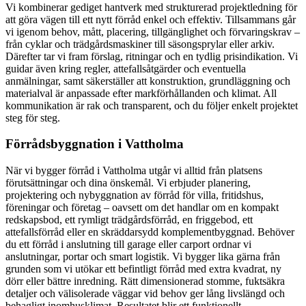
Vi kombinerar gediget hantverk med strukturerad projektledning för
att göra vägen till ett nytt förråd enkel och effektiv. Tillsammans går
vi igenom behov, mått, placering, tillgänglighet och förvaringskrav –
från cyklar och trädgårdsmaskiner till säsongsprylar eller arkiv.
Därefter tar vi fram förslag, ritningar och en tydlig prisindikation. Vi
guidar även kring regler, attefallsåtgärder och eventuella
anmälningar, samt säkerställer att konstruktion, grundläggning och
materialval är anpassade efter markförhållanden och klimat. All
kommunikation är rak och transparent, och du följer enkelt projektet
steg för steg.
Förrådsbyggnation i Vattholma
När vi bygger förråd i Vattholma utgår vi alltid från platsens
förutsättningar och dina önskemål. Vi erbjuder planering,
projektering och nybyggnation av förråd för villa, fritidshus,
föreningar och företag – oavsett om det handlar om en kompakt
redskapsbod, ett rymligt trädgårdsförråd, en friggebod, ett
attefallsförråd eller en skräddarsydd komplementbyggnad. Behöver
du ett förråd i anslutning till garage eller carport ordnar vi
anslutningar, portar och smart logistik. Vi bygger lika gärna från
grunden som vi utökar ett befintligt förråd med extra kvadrat, ny
dörr eller bättre inredning. Rätt dimensionerad stomme, fuktsäkra
detaljer och välisolerade väggar vid behov ger lång livslängd och
behagligt inomhusklimat. Resultatet blir ett funktionellt