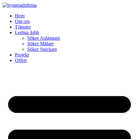
Skip
to
Hem
content
Om oss
Tjänster
Lediga Jobb
Söker Anläggare
Söker Målare
Söker Snickare
Projekt
Offert