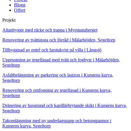
Blogg
Offert
Projekt
Altanbygge med räcke och trappa i Myrstuguberget
Renovering av tvättstuga och förråd i Mälarhöjden, Segeltorp
Tillbyggnad av entré och farstukvist på villa i Långsjö
Upprustning av tegelfasad med tvätt och fogbyte i Mälarhöjden,
Segeltorp
Asfaltbeläggning av parkering och lastzon i Kungens kurva,
Segeltorp
Renovering och omfogning av tegelfasad i Kungens kurva,
Segeltorp
Dränering av husgrund och kapillärbrytande skikt i Kungens kurva,
Segeltorp
Takomläggning med ny underlagspapp och betongpannor i
Kungens kurva, Segeltorp