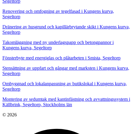
Segeltorp
Renovering och omfogning av tegelfasad i Kungens kurva,
Segeltorp
Dränering av husgrund och kapillärbrytande skikt i Kungens kurva,
Segeltorp
Takomläggning med ny underlagspapp och betongpannor i
Kungens kurva, Segeltorp
Fönsterbyte med energiglas och plåtarbeten i Smista, Segeltorp
Stensättning av uppfart och gångar med marksten i Kungens kurva,
Segeltorp
Ombyggnad och lokalanpassning av butikslokal i Kungens kurva,
Segeltorp
Montering av sedumtak med kantinfästning och avvattningssystem i
Källbrink, Segeltorp, Stockholms län
© 2026