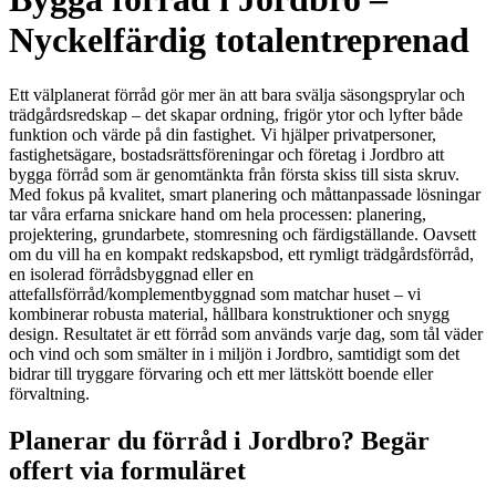
Nyckelfärdig totalentreprenad
Ett välplanerat förråd gör mer än att bara svälja säsongsprylar och
trädgårdsredskap – det skapar ordning, frigör ytor och lyfter både
funktion och värde på din fastighet. Vi hjälper privatpersoner,
fastighetsägare, bostadsrättsföreningar och företag i Jordbro att
bygga förråd som är genomtänkta från första skiss till sista skruv.
Med fokus på kvalitet, smart planering och måttanpassade lösningar
tar våra erfarna snickare hand om hela processen: planering,
projektering, grundarbete, stomresning och färdigställande. Oavsett
om du vill ha en kompakt redskapsbod, ett rymligt trädgårdsförråd,
en isolerad förrådsbyggnad eller en
attefallsförråd/komplementbyggnad som matchar huset – vi
kombinerar robusta material, hållbara konstruktioner och snygg
design. Resultatet är ett förråd som används varje dag, som tål väder
och vind och som smälter in i miljön i Jordbro, samtidigt som det
bidrar till tryggare förvaring och ett mer lättskött boende eller
förvaltning.
Planerar du förråd i Jordbro? Begär
offert via formuläret