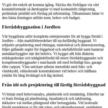
Vi gör det enkelt att komma igång. Skicka din förfrågan via vårt
kontaktformulär så återkopplar vi med kostnadsfri rådgivning,
preliminär prisbild och förslag på utformning. Tillsammans hittar vi
den bästa lösningen utifrån tomt, behov och budget.
Förrådsbyggnation i Jordbro
Vår byggfirma utför kompletta entreprenader för att bygga förråd i
Jordbro – från markförberedelser till nyckelfärdig byggnad. Vi
erbjuder projektering med ritningar, materialval och dimensionering,
följer gällande regler för friggebod och attefallsförråd samt hanterar
anmälan/bygglov när det behövs. Vi bygger allt från diskreta
redskapsbodar och trädgårdsförråd till större förrådsbyggnader och
komplementbyggnader i matchande stil med befintligt hus, garage
eller carport. Våra snickare arbetar metodiskt med fukt- och
vindskydd, välisolerade konstruktioner vid behov och hållbara
ytskikt för lång livslängd och låg skötsel.
Från idé och projektering till färdig förrådsbyggnad
Vi börjar med behovsanalys, platsbesök och inmätning. Därefter tar
vi fram förslag på planlösning, fasaduttryck och taklösning,
inklusive val mellan plintgrund eller betongplatta. Vid isolerade
förråd projekterar vi för rätt vägg- och takuppbyggnad, ventilation