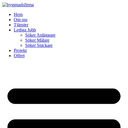
Skip
to
Hem
content
Om oss
Tjänster
Lediga Jobb
Söker Anläggare
Söker Målare
Söker Snickare
Projekt
Offert