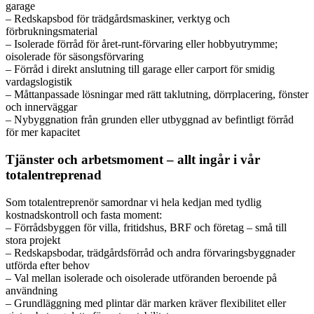
garage
– Redskapsbod för trädgårdsmaskiner, verktyg och
förbrukningsmaterial
– Isolerade förråd för året-runt-förvaring eller hobbyutrymme;
oisolerade för säsongsförvaring
– Förråd i direkt anslutning till garage eller carport för smidig
vardagslogistik
– Måttanpassade lösningar med rätt taklutning, dörrplacering, fönster
och innerväggar
– Nybyggnation från grunden eller utbyggnad av befintligt förråd
för mer kapacitet
Tjänster och arbetsmoment – allt ingår i vår
totalentreprenad
Som totalentreprenör samordnar vi hela kedjan med tydlig
kostnadskontroll och fasta moment:
– Förrådsbyggen för villa, fritidshus, BRF och företag – små till
stora projekt
– Redskapsbodar, trädgårdsförråd och andra förvaringsbyggnader
utförda efter behov
– Val mellan isolerade och oisolerade utföranden beroende på
användning
– Grundläggning med plintar där marken kräver flexibilitet eller