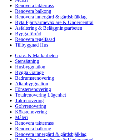
Renovera takterrass
Renovera balkong
Renovera innergård & gårdsbjälklag
Byta Fjärrvärmeväxlare & Undercentral
Asfaltering & Beläggningsarbeten
Bygga förråd
Renovera tegelfasad
Tillbyggnad Hus
Gräv- & Markarbeten
Stensättning
Husbyggnation
Bygga Garage
Badrumsrenovering
Altanbyggnation
Fönsterrenovering
Totalrenovering Lägenhet
Takrenovering
Golvrenovering
Köksrenovering
Måleri
Renovera takterrass
Renovera balkong
Renovera innergård & gårdsbjälklag
Byta Fjärrvärmeväxlare & Undercentral