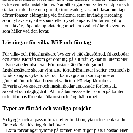
och eventuella installationer. När allt är godkänt sätter vi tidplan och
startar: markarbete och grund, stomresning, tak- och fasadmontage,
dörrar/fönster, eldragning vid önskemål samt invändig inredning
som hyllsystem, arbetsbänk eller cykelhängare. Du får en tydlig
kontaktväg, löpande uppdateringar och en kvalitetsäkrad leverans
som håller vad den lovar.
Lösningar för villa, BRF och företag
För villa- och fritidshusägare bygger vi trädgårdsförråd, friggebodar
och attefallsförråd som ger ordning på allt från cyklar till utemöbler
– isolerat eller oisolerat. För bostadsrättsföreningar och
fastighetsägare skapar vi smarta förrådslösningar i serier, exempelvis
förrådslängor, cykelförråd och barnvagnsrum som optimerar
gårdsmiljön och ökar boendekvaliteten. Företag får robusta
förvaringsbyggnader och maskinbodar anpassade för logistik,
säkerhet och daglig drift. Allt måttanpassas efter ytorna på tomten
och utformas för enkel åtkomst och lång hållbarhet.
Typer av förråd och vanliga projekt
Vi bygger och anpassar förråd efter funktion, yta och estetik så du
får exakt den lösning du behöver:
– Extra förvaringsutrymme på tomten som frigör plats i bostad eller