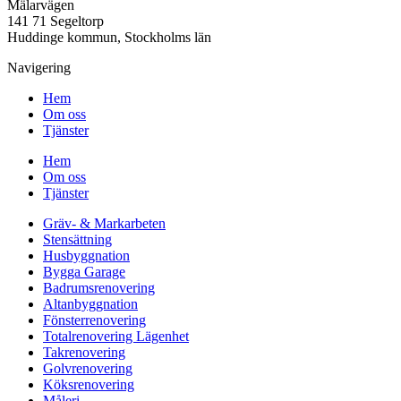
Mälarvägen
141 71 Segeltorp
Huddinge kommun, Stockholms län
Navigering
Hem
Om oss
Tjänster
Hem
Om oss
Tjänster
Gräv- & Markarbeten
Stensättning
Husbyggnation
Bygga Garage
Badrumsrenovering
Altanbyggnation
Fönsterrenovering
Totalrenovering Lägenhet
Takrenovering
Golvrenovering
Köksrenovering
Måleri