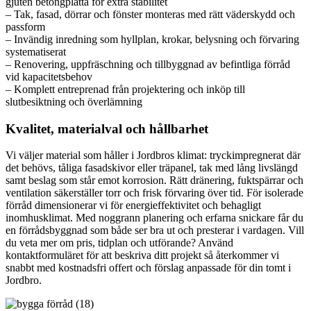
gjuten betongplatta för extra stabilitet
– Tak, fasad, dörrar och fönster monteras med rätt väderskydd och
passform
– Invändig inredning som hyllplan, krokar, belysning och förvaring
systematiserat
– Renovering, uppfräschning och tillbyggnad av befintliga förråd
vid kapacitetsbehov
– Komplett entreprenad från projektering och inköp till
slutbesiktning och överlämning
Kvalitet, materialval och hållbarhet
Vi väljer material som håller i Jordbros klimat: tryckimpregnerat där
det behövs, tåliga fasadskivor eller träpanel, tak med lång livslängd
samt beslag som står emot korrosion. Rätt dränering, fuktspärrar och
ventilation säkerställer torr och frisk förvaring över tid. För isolerade
förråd dimensionerar vi för energieffektivitet och behagligt
inomhusklimat. Med noggrann planering och erfarna snickare får du
en förrådsbyggnad som både ser bra ut och presterar i vardagen. Vill
du veta mer om pris, tidplan och utförande? Använd
kontaktformuläret för att beskriva ditt projekt så återkommer vi
snabbt med kostnadsfri offert och förslag anpassade för din tomt i
Jordbro.