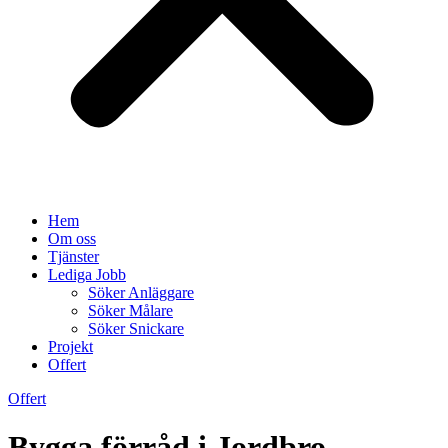
Hem
Om oss
Tjänster
Lediga Jobb
Söker Anläggare
Söker Målare
Söker Snickare
Projekt
Offert
Offert
Bygga förråd i Jordbro –