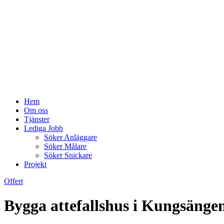
Hem
Om oss
Tjänster
Lediga Jobb
Söker Anläggare
Söker Målare
Söker Snickare
Projekt
Offert
Bygga attefallshus i Kungsängen 