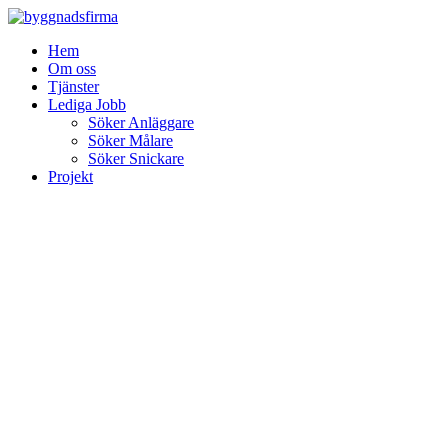
Skip
to
Hem
content
Om oss
Tjänster
Lediga Jobb
Söker Anläggare
Söker Målare
Söker Snickare
Projekt