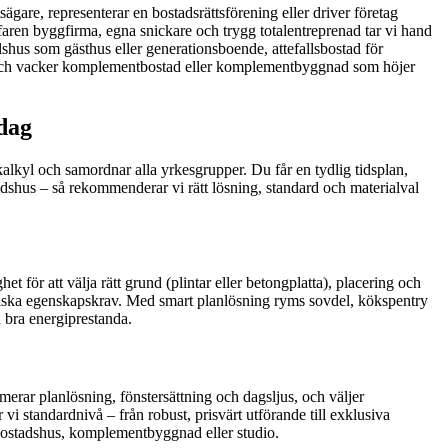
tsägare, representerar en bostadsrättsförening eller driver företag
rfaren byggfirma, egna snickare och trygg totalentreprenad tar vi hand
llshus som gästhus eller generationsboende, attefallsbostad för
lbar och vacker komplementbostad eller komplementbyggnad som höjer
dag
alkyl och samordnar alla yrkesgrupper. Du får en tydlig tidsplan,
idshus – så rekommenderar vi rätt lösning, standard och materialval
t för att välja rätt grund (plintar eller betongplatta), placering och
ekniska egenskapskrav. Med smart planlösning ryms sovdel, kökspentry
 bra energiprestanda.
erar planlösning, fönstersättning och dagsljus, och väljer
 standardnivå – från robust, prisvärt utförande till exklusiva
ntbostadshus, komplementbyggnad eller studio.