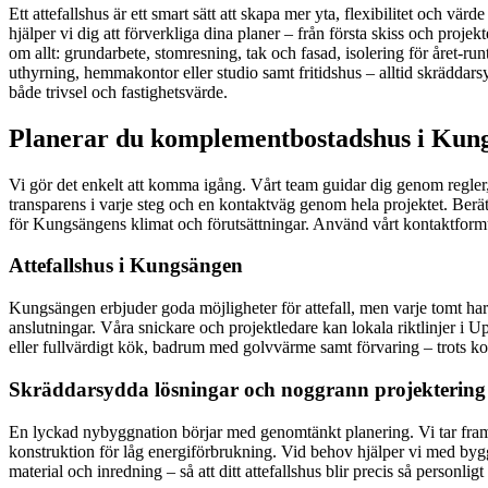
Ett attefallshus är ett smart sätt att skapa mer yta, flexibilitet och vä
hjälper vi dig att förverkliga dina planer – från första skiss och proj
om allt: grundarbete, stomresning, tak och fasad, isolering för året-ru
uthyrning, hemmakontor eller studio samt fritidshus – alltid skräddar
både trivsel och fastighetsvärde.
Planerar du komplementbostadshus i Kungs
Vi gör det enkelt att komma igång. Vårt team guidar dig genom regler,
transparens i varje steg och en kontaktväg genom hela projektet. Berä
för Kungsängens klimat och förutsättningar. Använd vårt kontaktformulä
Attefallshus i Kungsängen
Kungsängen erbjuder goda möjligheter för attefall, men varje tomt har un
anslutningar. Våra snickare och projektledare kan lokala riktlinjer i
eller fullvärdigt kök, badrum med golvvärme samt förvaring – trots ko
Skräddarsydda lösningar och noggrann projektering
En lyckad nybyggnation börjar med genomtänkt planering. Vi tar fram m
konstruktion för låg energiförbrukning. Vid behov hjälper vi med byg
material och inredning – så att ditt attefallshus blir precis så perso