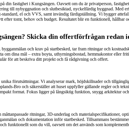
rde på din fastighet i Kungsängen. Oavsett om du är privatperson, fastighe
ektering till nybyggnation och slutbesiktad, nyckelfärdig byggnad. Med e
nt-standard, el och VVS, samt invändig färdigställning. Vi bygger attefa
sytt efter tomt, behov och budget. Resultatet blir en funktionell, hål
ängen? Skicka din offertförfrågan redan i
 bygganmälan och krav på startbesked, tar fram ritningar och kostnadsk
tta om dina mål – extra boyta, uthyrningsbostad, hemmakontor eller frit
r för att beskriva ditt projekt och få rådgivning och offert.
ika förutsättningar. Vi analyserar mark, höjdskillnader och tillgänglighe
 Upplands-Bro och säkerställer att huset uppfyller gällande regler och t
mpakt format. Fokus ligger på långsiktig funktion, snygg arkitektur och
åttanpassade ritningar, 3D-underlag och materialspecifikationer, optim
ganmälan och dokumentation inför startbesked. Tillsammans bestämmer vi
nligt och funktionellt som du vill, oavsett om det används som kompleme