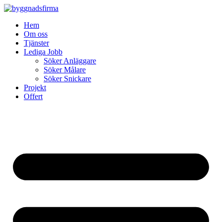
Skip
to
Hem
content
Om oss
Tjänster
Lediga Jobb
Söker Anläggare
Söker Målare
Söker Snickare
Projekt
Offert