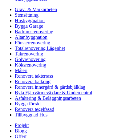
Gräv- & Markarbeten
Stensättning
Husbyggnation
Bygga Garage
Badrumsrenovering
Altanbyggnation
Fönsterrenovering
Totalrenovering Lägenhet
Takrenovering
Golvrenovering
Köksrenovering
Måleri
Renovera takterrass
Renovera balkong
Renovera innergård & gårdsbjälklag
Byta Fjärrvärmeväxlare & Undercentral
Asfaltering & Beläggningsarbeten
Bygga förråd
Renovera tegelfasad
Tillbyggnad Hus
Projekt
Blogg
Offert