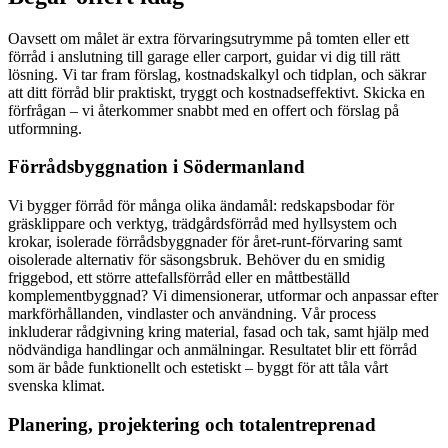
Oavsett om målet är extra förvaringsutrymme på tomten eller ett
förråd i anslutning till garage eller carport, guidar vi dig till rätt
lösning. Vi tar fram förslag, kostnadskalkyl och tidplan, och säkrar
att ditt förråd blir praktiskt, tryggt och kostnadseffektivt. Skicka en
förfrågan – vi återkommer snabbt med en offert och förslag på
utformning.
Förrådsbyggnation i Södermanland
Vi bygger förråd för många olika ändamål: redskapsbodar för
gräsklippare och verktyg, trädgårdsförråd med hyllsystem och
krokar, isolerade förrådsbyggnader för året-runt-förvaring samt
oisolerade alternativ för säsongsbruk. Behöver du en smidig
friggebod, ett större attefallsförråd eller en måttbeställd
komplementbyggnad? Vi dimensionerar, utformar och anpassar efter
markförhållanden, vindlaster och användning. Vår process
inkluderar rådgivning kring material, fasad och tak, samt hjälp med
nödvändiga handlingar och anmälningar. Resultatet blir ett förråd
som är både funktionellt och estetiskt – byggt för att tåla vårt
svenska klimat.
Planering, projektering och totalentreprenad