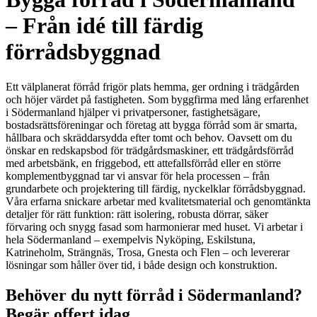
– Från idé till färdig
förrådsbyggnad
Ett välplanerat förråd frigör plats hemma, ger ordning i trädgården
och höjer värdet på fastigheten. Som byggfirma med lång erfarenhet
i Södermanland hjälper vi privatpersoner, fastighetsägare,
bostadsrättsföreningar och företag att bygga förråd som är smarta,
hållbara och skräddarsydda efter tomt och behov. Oavsett om du
önskar en redskapsbod för trädgårdsmaskiner, ett trädgårdsförråd
med arbetsbänk, en friggebod, ett attefallsförråd eller en större
komplementbyggnad tar vi ansvar för hela processen – från
grundarbete och projektering till färdig, nyckelklar förrådsbyggnad.
Våra erfarna snickare arbetar med kvalitetsmaterial och genomtänkta
detaljer för rätt funktion: rätt isolering, robusta dörrar, säker
förvaring och snygg fasad som harmonierar med huset. Vi arbetar i
hela Södermanland – exempelvis Nyköping, Eskilstuna,
Katrineholm, Strängnäs, Trosa, Gnesta och Flen – och levererar
lösningar som håller över tid, i både design och konstruktion.
Behöver du nytt förråd i Södermanland?
Begär offert idag