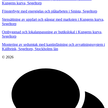
Kungens kurva, Segeltorp
Fönsterbyte med energiglas och plåtarbeten i Smista, Segeltorp
Stensättning av uppfart och gångar med marksten i Kungens kurva,
Segeltorp
Ombyggnad och lokalanpassning av butikslokal i Kungens kurva,
Segeltorp
Montering av sedumtak med kantinfästning och avvattningssystem i
Källbrink, Segeltorp, Stockholms län
© 2026