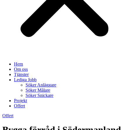
Hem
Om oss
Tjänster
Lediga Jobb
Söker Anläggare
Söker Målare
Söker Snickare
Projekt
Offert
Offert
Bygga förråd i Södermanland