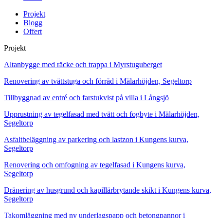
Projekt
Blogg
Offert
Projekt
Altanbygge med räcke och trappa i Myrstuguberget
Renovering av tvättstuga och förråd i Mälarhöjden, Segeltorp
Tillbyggnad av entré och farstukvist på villa i Långsjö
Upprustning av tegelfasad med tvätt och fogbyte i Mälarhöjden,
Segeltorp
Asfaltbeläggning av parkering och lastzon i Kungens kurva,
Segeltorp
Renovering och omfogning av tegelfasad i Kungens kurva,
Segeltorp
Dränering av husgrund och kapillärbrytande skikt i Kungens kurva,
Segeltorp
Takomläggning med ny underlagspapp och betongpannor i