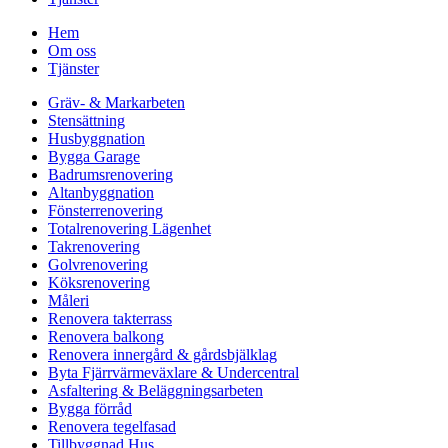
Hem
Om oss
Tjänster
Gräv- & Markarbeten
Stensättning
Husbyggnation
Bygga Garage
Badrumsrenovering
Altanbyggnation
Fönsterrenovering
Totalrenovering Lägenhet
Takrenovering
Golvrenovering
Köksrenovering
Måleri
Renovera takterrass
Renovera balkong
Renovera innergård & gårdsbjälklag
Byta Fjärrvärmeväxlare & Undercentral
Asfaltering & Beläggningsarbeten
Bygga förråd
Renovera tegelfasad
Tillbyggnad Hus