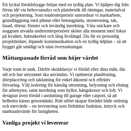
Ett lyckat förrådsbygge börjar med en tydlig plan. Vi hjälper dig från
första idé via behovsanalys och platsbesök till ritningar, materialval
och projektering. Som totalentreprenör samordnar vi markarbete,
grundläggning med plintar eller betongplatta, stomresning, tak,
fasad, dörrar, fönster och invändig inredning. Våra snickare och
noggrant utvalda underentreprenörer sköter alla moment med fokus
på kvalitet, fuktsäkerhet och lång livslängd. Du får en personlig
projektledare, löpande kommunikation och en tydlig tidplan – så att
bygget går smidigt och utan överraskningar.
Måttanpassade förråd som höjer värdet
Varje tomt är unik. Därför skräddarsyr vi förråd efter dina mått, din
stil och hur utrymmet ska användas. Vi optimerar planlösning,
dörrplacering och taklutning för enkel åtkomst och effektiv
förvaring. Välj isolering för känslig utrustning, belysning och eluttag
för arbetsytor, samt inredning som hyllor, hängskenor och loft. Vi
designar även förråd i anslutning till garage eller carport, så att
helheten känns genomtänkt. Rätt utfört skapar förrådet både ordning
och mervärde – en investering som förbättrar funktion, intryck och
marknadsvärde för fastigheten.
Vanliga projekt vi levererar