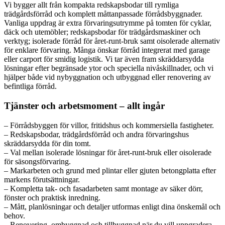
Vi bygger allt från kompakta redskapsbodar till rymliga
trädgårdsförråd och komplett måttanpassade förrådsbyggnader.
Vanliga uppdrag är extra förvaringsutrymme på tomten för cyklar,
däck och utemöbler; redskapsbodar för trädgårdsmaskiner och
verktyg; isolerade förråd för året-runt-bruk samt oisolerade alternativ
för enklare förvaring. Många önskar förråd integrerat med garage
eller carport för smidig logistik. Vi tar även fram skräddarsydda
lösningar efter begränsade ytor och speciella nivåskillnader, och vi
hjälper både vid nybyggnation och utbyggnad eller renovering av
befintliga förråd.
Tjänster och arbetsmoment – allt ingår
– Förrådsbyggen för villor, fritidshus och kommersiella fastigheter.
– Redskapsbodar, trädgårdsförråd och andra förvaringshus
skräddarsydda för din tomt.
– Val mellan isolerade lösningar för året-runt-bruk eller oisolerade
för säsongsförvaring.
– Markarbeten och grund med plintar eller gjuten betongplatta efter
markens förutsättningar.
– Kompletta tak- och fasadarbeten samt montage av säker dörr,
fönster och praktisk inredning.
– Mått, planlösningar och detaljer utformas enligt dina önskemål och
behov.
– Renovering, ombyggnad och tillbyggnad när du vill uppgradera