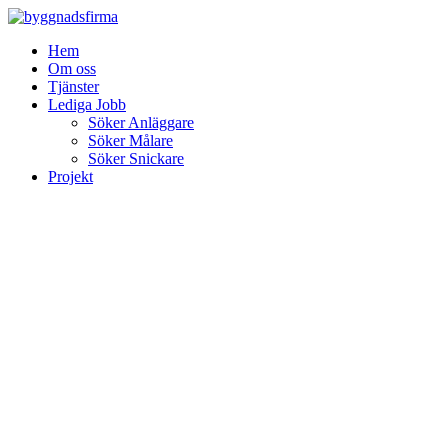
Skip
to
Hem
content
Om oss
Tjänster
Lediga Jobb
Söker Anläggare
Söker Målare
Söker Snickare
Projekt