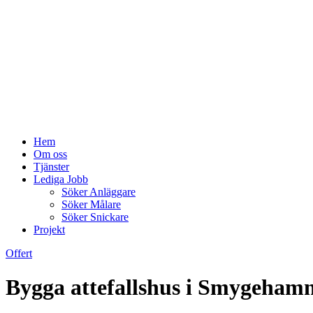
Hem
Om oss
Tjänster
Lediga Jobb
Söker Anläggare
Söker Målare
Söker Snickare
Projekt
Offert
Bygga attefallshus i Smygehamn 