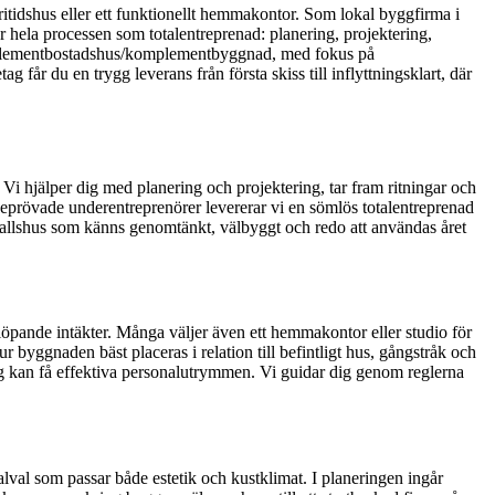
fritidshus eller ett funktionellt hemmakontor. Som lokal byggfirma i
 hela processen som totalentreprenad: planering, projektering,
komplementbostadshus/komplementbyggnad, med fokus på
g får du en trygg leverans från första skiss till inflyttningsklart, där
Vi hjälper dig med planering och projektering, tar fram ritningar och
 beprövade underentreprenörer levererar vi en sömlös totalentreprenad
efallshus som känns genomtänkt, välbyggt och redo att användas året
 löpande intäkter. Många väljer även ett hemmakontor eller studio för
ur byggnaden bäst placeras i relation till befintligt hus, gångstråk och
etag kan få effektiva personalutrymmen. Vi guidar dig genom reglerna
alval som passar både estetik och kustklimat. I planeringen ingår