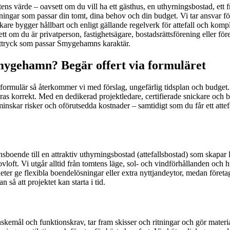
etens värde – oavsett om du vill ha ett gästhus, en uthyrningsbostad, ett 
ngar som passar din tomt, dina behov och din budget. Vi tar ansvar för
kare bygger hållbart och enligt gällande regelverk för attefall och 
t om du är privatperson, fastighetsägare, bostadsrättsförening eller företa
t uttryck som passar Smygehamns karaktär.
mygehamn? Begär offert via formuläret
formulär så återkommer vi med förslag, ungefärlig tidsplan och budget. 
eras korrekt. Med en dedikerad projektledare, certifierade snickare och
minskar risker och oförutsedda kostnader – samtidigt som du får ett att
onsboende till en attraktiv uthyrningsbostad (attefallsbostad) som skapar
ovloft. Vi utgår alltid från tomtens läge, sol- och vindförhållanden och h
nheter ge flexibla boendelösningar eller extra nyttjandeytor, medan för
 så att projektet kan starta i tid.
nskemål och funktionskrav, tar fram skisser och ritningar och gör materi