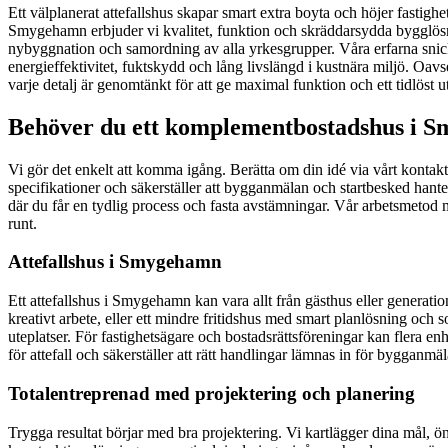
Ett välplanerat attefallshus skapar smart extra boyta och höjer fastigh
Smygehamn erbjuder vi kvalitet, funktion och skräddarsydda bygglösni
nybyggnation och samordning av alla yrkesgrupper. Våra erfarna snic
energieffektivitet, fuktskydd och lång livslängd i kustnära miljö. Oavset
varje detalj är genomtänkt för att ge maximal funktion och ett tidlös
Behöver du ett komplementbostadshus i S
Vi gör det enkelt att komma igång. Berätta om din idé via vårt kontakt
specifikationer och säkerställer att bygganmälan och startbesked hant
där du får en tydlig process och fasta avstämningar. Vår arbetsmetod 
runt.
Attefallshus i Smygehamn
Ett attefallshus i Smygehamn kan vara allt från gästhus eller generati
kreativt arbete, eller ett mindre fritidshus med smart planlösning och s
uteplatser. För fastighetsägare och bostadsrättsföreningar kan flera e
för attefall och säkerställer att rätt handlingar lämnas in för bygganmälan
Totalentreprenad med projektering och planering
Trygga resultat börjar med bra projektering. Vi kartlägger dina mål, ö