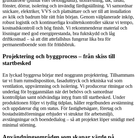
grundarbete (plintar eller betongplatta), stomresning, tak, fasad,
fönster, dörrar, isolering och invändig färdigställning. Vi samordnar
snickare, elektriker, VVS och plattsättare och ser till att installation
av kök och badrum blir rätt från början. Genom välplanerade inköp,
robust logistik och kontinuerliga kvalitetskontroller säkrar vi tempo,
kostnadskontroll och hög finish. Vi rekommenderar material och
lösningar med god energiprestanda, bra fuktskydd och låg
driftkostnad – så att ditt attefallshus fungerar lika bra för
permanentboende som för fritidsbruk.
Projektering och byggprocess – från skiss till
startbesked
En lyckad byggresa börjar med noggrann projektering. Tillsammans
tar vi fram rumsdisposition, fasaduttryck och tekniska val som
ventilation, uppvärmning och isolering. Vi producerar ritningar och
underlag för bygganmälan när det behövs och samordnar
kontrollplan samt nödvändiga intyg fram till startbesked. Under
produktionen följer vi tydlig tidplan, håller regelbunden avstämning
och uppdaterar dig om status. För fastighetsägare, företag och
bostadsrättsföreningar erbjuder vi struktur för arbetsmiljö,
avstängningar och boendedialog – så att projektet löper smidigt med
minimal störning.
Användningsområden som skapar värde på