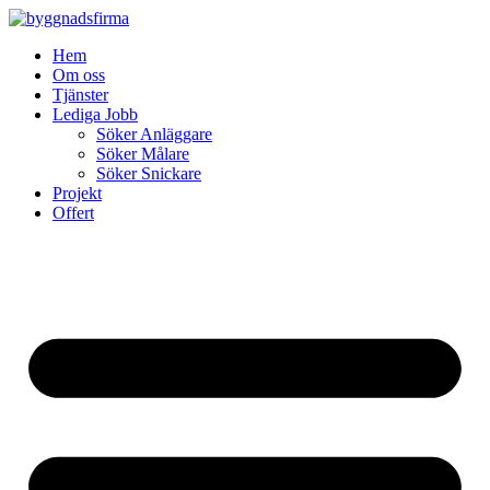
Skip
to
Hem
content
Om oss
Tjänster
Lediga Jobb
Söker Anläggare
Söker Målare
Söker Snickare
Projekt
Offert