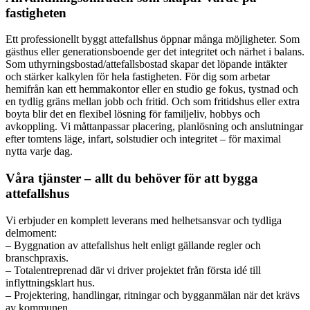
fastigheten
Ett professionellt byggt attefallshus öppnar många möjligheter. Som
gästhus eller generationsboende ger det integritet och närhet i balans.
Som uthyrningsbostad/attefallsbostad skapar det löpande intäkter
och stärker kalkylen för hela fastigheten. För dig som arbetar
hemifrån kan ett hemmakontor eller en studio ge fokus, tystnad och
en tydlig gräns mellan jobb och fritid. Och som fritidshus eller extra
boyta blir det en flexibel lösning för familjeliv, hobbys och
avkoppling. Vi måttanpassar placering, planlösning och anslutningar
efter tomtens läge, infart, solstudier och integritet – för maximal
nytta varje dag.
Våra tjänster – allt du behöver för att bygga
attefallshus
Vi erbjuder en komplett leverans med helhetsansvar och tydliga
delmoment:
– Byggnation av attefallshus helt enligt gällande regler och
branschpraxis.
– Totalentreprenad där vi driver projektet från första idé till
inflyttningsklart hus.
– Projektering, handlingar, ritningar och bygganmälan när det krävs
av kommunen.