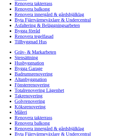
Renovera takterrass
Renovera balkong
Renovera innergård & gårdsbjälklag
Byta Fjärrvärmeväxlare & Undercentral
Asfaltering & Beläggningsarbeten
Bygga förråd
Renovera tegelfasad
Tillbyggnad Hus
Gräv- & Markarbeten
Stensättning
Husbyggnation
Bygga Garage
Badrumsrenovering
Altanbyggnation
Fönsterrenovering
Totalrenovering Lägenhet
Takrenovering
Golvrenovering
Köksrenovering
Måleri
Renovera takterrass
Renovera balkong
Renovera innergård & gårdsbjälklag
Byta Fjärrvärmeväxlare & Undercentral