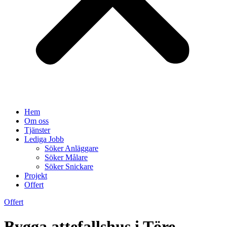
Hem
Om oss
Tjänster
Lediga Jobb
Söker Anläggare
Söker Målare
Söker Snickare
Projekt
Offert
Offert
Bygga attefallshus i Töre –