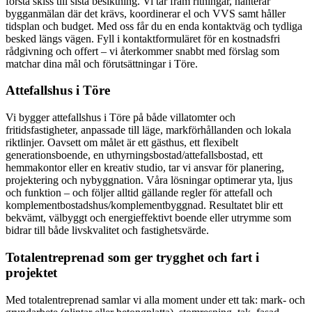
första skiss till sista besiktning. Vi tar fram ritningar, hanterar
bygganmälan där det krävs, koordinerar el och VVS samt håller
tidsplan och budget. Med oss får du en enda kontaktväg och tydliga
besked längs vägen. Fyll i kontaktformuläret för en kostnadsfri
rådgivning och offert – vi återkommer snabbt med förslag som
matchar dina mål och förutsättningar i Töre.
Attefallshus i Töre
Vi bygger attefallshus i Töre på både villatomter och
fritidsfastigheter, anpassade till läge, markförhållanden och lokala
riktlinjer. Oavsett om målet är ett gästhus, ett flexibelt
generationsboende, en uthyrningsbostad/attefallsbostad, ett
hemmakontor eller en kreativ studio, tar vi ansvar för planering,
projektering och nybyggnation. Våra lösningar optimerar yta, ljus
och funktion – och följer alltid gällande regler för attefall och
komplementbostadshus/komplementbyggnad. Resultatet blir ett
bekvämt, välbyggt och energieffektivt boende eller utrymme som
bidrar till både livskvalitet och fastighetsvärde.
Totalentreprenad som ger trygghet och fart i
projektet
Med totalentreprenad samlar vi alla moment under ett tak: mark- och