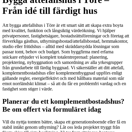
Från idé till färdigt hus
Att bygga attefallshus i Töre är ett smart sätt att skapa extra boyta
med kvalitet, funktion och långsiktig värdeökning. Vi hjälper
privatpersoner, fastighetsägare, bostadsrättsföreningar och företag att
förverkliga gästhus, uthyrningsbostad/attefallsbostad, hemmakontor,
studio eller fritidshus – alltid med skräddarsydda lösningar som
passar tomt, behov och budget. Som byggfirma med erfarna
snickare erbjuder vi komplett totalentreprenad: planering,
projektering, nybyggnation och samordning av alla yrkesgrupper
från grundarbete till färdig byggnad. Vi säkerställer att ditt attefall,
komplementbostadshus eller komplementbyggnad uppförs enligt
gällande regler, energieffektivt och med hållbara material som står
emot norrländskt klimat – så att du får en problemfri vardag och en
fastighet som stiger i värde.
Planerar du ett komplementbostadshus?
Be om offert via formuläret idag
Vill du nyttja tomten bättre, skapa ett generationsboende eller få en
stabil intäkt genom uthyrning? Låt oss leda projektet tryggt från