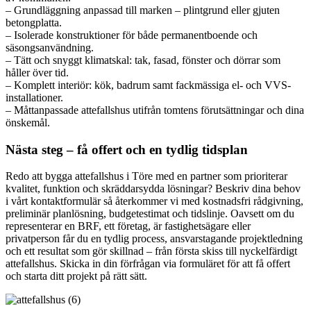
– Grundläggning anpassad till marken – plintgrund eller gjuten
betongplatta.
– Isolerade konstruktioner för både permanentboende och
säsongsanvändning.
– Tätt och snyggt klimatskal: tak, fasad, fönster och dörrar som
håller över tid.
– Komplett interiör: kök, badrum samt fackmässiga el- och VVS-
installationer.
– Måttanpassade attefallshus utifrån tomtens förutsättningar och dina
önskemål.
Nästa steg – få offert och en tydlig tidsplan
Redo att bygga attefallshus i Töre med en partner som prioriterar
kvalitet, funktion och skräddarsydda lösningar? Beskriv dina behov
i vårt kontaktformulär så återkommer vi med kostnadsfri rådgivning,
preliminär planlösning, budgetestimat och tidslinje. Oavsett om du
representerar en BRF, ett företag, är fastighetsägare eller
privatperson får du en tydlig process, ansvarstagande projektledning
och ett resultat som gör skillnad – från första skiss till nyckelfärdigt
attefallshus. Skicka in din förfrågan via formuläret för att få offert
och starta ditt projekt på rätt sätt.