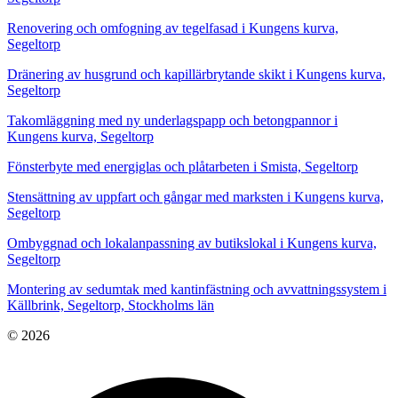
Renovering och omfogning av tegelfasad i Kungens kurva,
Segeltorp
Dränering av husgrund och kapillärbrytande skikt i Kungens kurva,
Segeltorp
Takomläggning med ny underlagspapp och betongpannor i
Kungens kurva, Segeltorp
Fönsterbyte med energiglas och plåtarbeten i Smista, Segeltorp
Stensättning av uppfart och gångar med marksten i Kungens kurva,
Segeltorp
Ombyggnad och lokalanpassning av butikslokal i Kungens kurva,
Segeltorp
Montering av sedumtak med kantinfästning och avvattningssystem i
Källbrink, Segeltorp, Stockholms län
© 2026