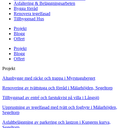
Asfaltering & Beläggningsarbeten
Bygga förråd
Renovera tegelfasad
Tillbyggnad Hus
Projekt
Blogg
Offert
Projekt
Blogg
Offert
Projekt
Altanbygge med räcke och trappa i Myrstuguberget
Renovering av tvättstuga och förråd i Mälarhöjden, Segeltorp
Tillbyggnad av entré och farstukvist på villa i Långsjö
Upprustning av tegelfasad med tvätt och fogbyte i Mälarhöjden,
Segeltorp
Asfaltbeläggning av parkering och lastzon i Kungens kurva,
Segeltorp