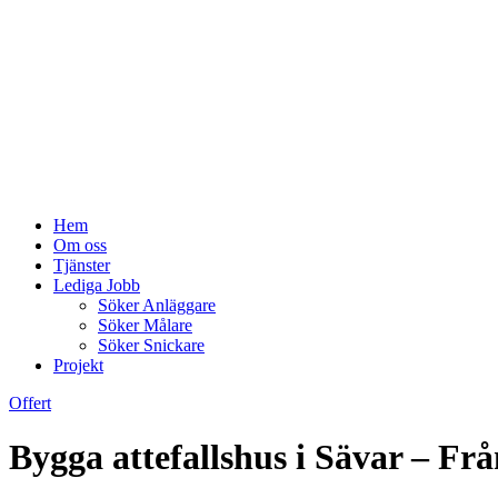
Hem
Om oss
Tjänster
Lediga Jobb
Söker Anläggare
Söker Målare
Söker Snickare
Projekt
Offert
Bygga attefallshus i Sävar – Från