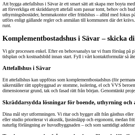
Att bygga attefallshus i Sävar är ett smart sätt att skapa mer boyta me
att förverkliga ett skräddarsytt attefall som passar tomt, behov och 
uthyrningsbostäder, hemmakontor eller fritidshus – alltid med fokus på f
utförs enligt gällande regler och anmälan till kommunen där det krävs. R
runt.
Komplementbostadshus i Sävar – skicka din
Vi gör processen enkel. Efter en behovsanalys tar vi fram förslag på p
tidsplan och kostnadsbild innan start. Fyll i vårt kontaktformulär så å
Attefallshus i Sävar
Ett attefallshus kan uppföras som komplementbostadshus (för permanent
säkerställer rätt uppbyggnad av stomme, isolering, el och VVS beroen
dimensionerar grund, tak och fasad rätt från början. Genomtänkt projekt
Skräddarsydda lösningar för boende, uthyrning och 
Dina mål styr utformningen. Vi ritar och bygger allt från gästhus ell
eller studio prioriterar vi akustik, ljusinsläpp och ergonomi, medan fri
naturlig förlängning av huvudbyggnaden – och som samtidigt adderar v