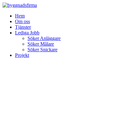
Skip
to
Hem
content
Om oss
Tjänster
Lediga Jobb
Söker Anläggare
Söker Målare
Söker Snickare
Projekt