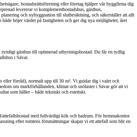
hetsägare, bostadsrättsförening eller företag hjälper vår byggfirma dig
treprenad levererar vi komplementbostadshus, gästhus,
planering och nybyggnation till slutbesiktning, och säkerställer att allt
om både höjer värdet på fastigheten och ger dig nya möjligheter, året
 rymligt gästhus till optimerad uthyrningsbostad. Du får en tydlig
allshus i Sävar.
ler förråd), normalt upp till 30 m². Vi guidar dig i valet och
nedom om markförhållanden, klimat och snölaster i Sävar gör att vi
ultat som håller – både tekniskt och estetiskt.
tad/attefallsbostad med fullvärdigt kök och badrum. För hemmakontor
ssning efter tomtens förutsättningar skapar vi ett attefall som blir en