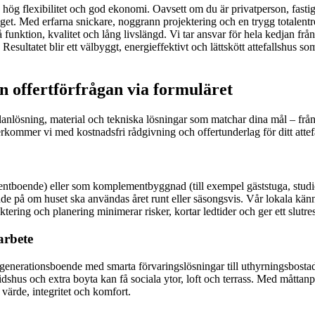
d hög flexibilitet och god ekonomi. Oavsett om du är privatperson, fastig
budget. Med erfarna snickare, noggrann projektering och en trygg totalen
unktion, kvalitet och lång livslängd. Vi tar ansvar för hela kedjan från 
esultatet blir ett välbyggt, energieffektivt och lättskött attefallshus s
 offertförfrågan via formuläret
lanlösning, material och tekniska lösningar som matchar dina mål – från
terkommer vi med kostnadsfri rådgivning och offertunderlag för ditt attef
boende) eller som komplementbyggnad (till exempel gäststuga, studio el
de på om huset ska användas året runt eller säsongsvis. Vår lokala kän
ering och planering minimerar risker, kortar ledtider och ger ett slutres
arbete
er generationsboende med smarta förvaringslösningar till uthyrningsbos
tidshus och extra boyta kan få sociala ytor, loft och terrass. Med måttanpa
ärde, integritet och komfort.