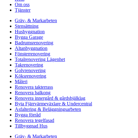
Om oss
Tjänster
Gräv- & Markarbeten
Stensättning
Husbyggnation
Bygga Garage
Badrumsrenovering
Altanbyggnation
Fönsterrenovering
Totalrenovering Lägenhet
Takrenovering
Golvrenovering
Köksrenovering
Måleri
Renovera takterrass
Renovera balkong
Renovera innergård & gårdsbjälklag
Byta Fjärrvärmeväxlare & Undercentral
Asfaltering & Beläggningsarbeten
Bygga förråd
Renovera tegelfasad
Tillbyggnad Hus
Gräv- & Markarbeten