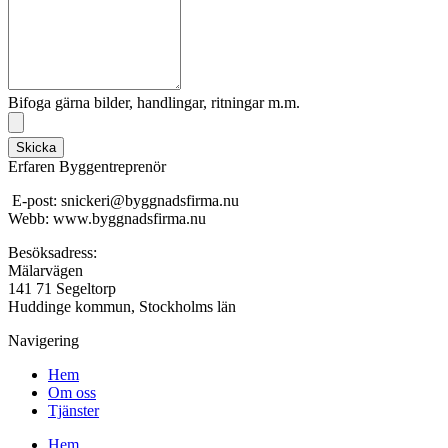
Bifoga gärna bilder, handlingar, ritningar m.m.
Skicka
Erfaren Byggentreprenör
E-post: snickeri@byggnadsfirma.nu
Webb: www.byggnadsfirma.nu
Besöksadress:
Mälarvägen
141 71 Segeltorp
Huddinge kommun, Stockholms län
Navigering
Hem
Om oss
Tjänster
Hem