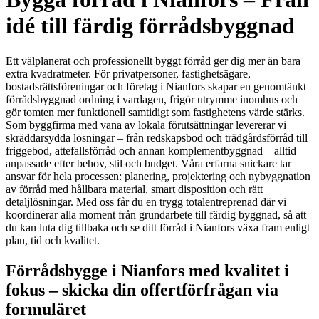
idé till färdig förrådsbyggnad
Ett välplanerat och professionellt byggt förråd ger dig mer än bara
extra kvadratmeter. För privatpersoner, fastighetsägare,
bostadsrättsföreningar och företag i Nianfors skapar en genomtänkt
förrådsbyggnad ordning i vardagen, frigör utrymme inomhus och
gör tomten mer funktionell samtidigt som fastighetens värde stärks.
Som byggfirma med vana av lokala förutsättningar levererar vi
skräddarsydda lösningar – från redskapsbod och trädgårdsförråd till
friggebod, attefallsförråd och annan komplementbyggnad – alltid
anpassade efter behov, stil och budget. Våra erfarna snickare tar
ansvar för hela processen: planering, projektering och nybyggnation
av förråd med hållbara material, smart disposition och rätt
detaljlösningar. Med oss får du en trygg totalentreprenad där vi
koordinerar alla moment från grundarbete till färdig byggnad, så att
du kan luta dig tillbaka och se ditt förråd i Nianfors växa fram enligt
plan, tid och kvalitet.
Förrådsbygge i Nianfors med kvalitet i
fokus – skicka din offertförfrågan via
formuläret