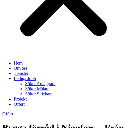
Hem
Om oss
Tjänster
Lediga Jobb
Söker Anläggare
Söker Målare
Söker Snickare
Projekt
Offert
Offert
Bygga förråd i Nianfors – Från