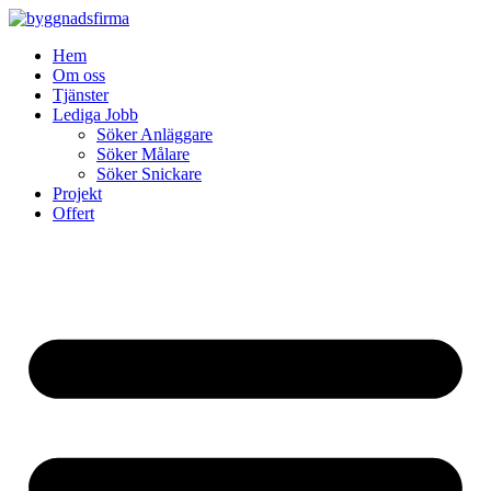
Skip
to
Hem
content
Om oss
Tjänster
Lediga Jobb
Söker Anläggare
Söker Målare
Söker Snickare
Projekt
Offert