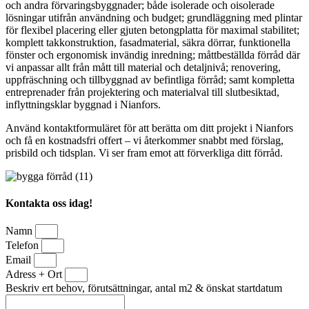
och andra förvaringsbyggnader; både isolerade och oisolerade
lösningar utifrån användning och budget; grundläggning med plintar
för flexibel placering eller gjuten betongplatta för maximal stabilitet;
komplett takkonstruktion, fasadmaterial, säkra dörrar, funktionella
fönster och ergonomisk invändig inredning; måttbeställda förråd där
vi anpassar allt från mått till material och detaljnivå; renovering,
uppfräschning och tillbyggnad av befintliga förråd; samt kompletta
entreprenader från projektering och materialval till slutbesiktad,
inflyttningsklar byggnad i Nianfors.
Använd kontaktformuläret för att berätta om ditt projekt i Nianfors
och få en kostnadsfri offert – vi återkommer snabbt med förslag,
prisbild och tidsplan. Vi ser fram emot att förverkliga ditt förråd.
Kontakta oss idag!
Namn
Telefon
Email
Adress + Ort
Beskriv ert behov, förutsättningar, antal m2 & önskat startdatum