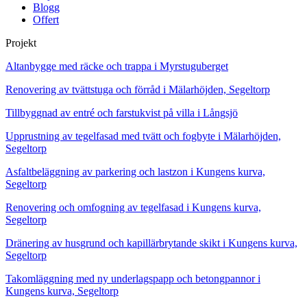
Blogg
Offert
Projekt
Altanbygge med räcke och trappa i Myrstuguberget
Renovering av tvättstuga och förråd i Mälarhöjden, Segeltorp
Tillbyggnad av entré och farstukvist på villa i Långsjö
Upprustning av tegelfasad med tvätt och fogbyte i Mälarhöjden,
Segeltorp
Asfaltbeläggning av parkering och lastzon i Kungens kurva,
Segeltorp
Renovering och omfogning av tegelfasad i Kungens kurva,
Segeltorp
Dränering av husgrund och kapillärbrytande skikt i Kungens kurva,
Segeltorp
Takomläggning med ny underlagspapp och betongpannor i
Kungens kurva, Segeltorp