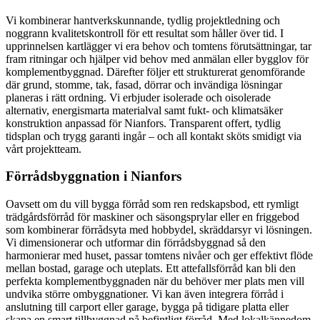
Vi kombinerar hantverkskunnande, tydlig projektledning och
noggrann kvalitetskontroll för ett resultat som håller över tid. I
upprinnelsen kartlägger vi era behov och tomtens förutsättningar, tar
fram ritningar och hjälper vid behov med anmälan eller bygglov för
komplementbyggnad. Därefter följer ett strukturerat genomförande
där grund, stomme, tak, fasad, dörrar och invändiga lösningar
planeras i rätt ordning. Vi erbjuder isolerade och oisolerade
alternativ, energismarta materialval samt fukt- och klimatsäker
konstruktion anpassad för Nianfors. Transparent offert, tydlig
tidsplan och trygg garanti ingår – och all kontakt sköts smidigt via
vårt projektteam.
Förrådsbyggnation i Nianfors
Oavsett om du vill bygga förråd som ren redskapsbod, ett rymligt
trädgårdsförråd för maskiner och säsongsprylar eller en friggebod
som kombinerar förrådsyta med hobbydel, skräddarsyr vi lösningen.
Vi dimensionerar och utformar din förrådsbyggnad så den
harmonierar med huset, passar tomtens nivåer och ger effektivt flöde
mellan bostad, garage och uteplats. Ett attefallsförråd kan bli den
perfekta komplementbyggnaden när du behöver mer plats men vill
undvika större ombyggnationer. Vi kan även integrera förråd i
anslutning till carport eller garage, bygga på tidigare platta eller
skapa en smart tillbyggnad på befintligt förråd. Med lokalkännedom