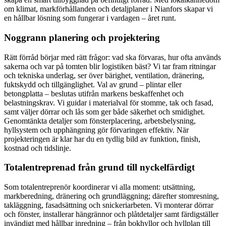
om klimat, markförhållanden och detaljplaner i Nianfors skapar vi
en hållbar lösning som fungerar i vardagen – året runt.
Noggrann planering och projektering
Rätt förråd börjar med rätt frågor: vad ska förvaras, hur ofta används
sakerna och var på tomten blir logistiken bäst? Vi tar fram ritningar
och tekniska underlag, ser över bärighet, ventilation, dränering,
fuktskydd och tillgänglighet. Val av grund – plintar eller
betongplatta – beslutas utifrån markens beskaffenhet och
belastningskrav. Vi guidar i materialval för stomme, tak och fasad,
samt väljer dörrar och lås som ger både säkerhet och smidighet.
Genomtänkta detaljer som fönsterplacering, arbetsbelysning,
hyllsystem och upphängning gör förvaringen effektiv. När
projekteringen är klar har du en tydlig bild av funktion, finish,
kostnad och tidslinje.
Totalentreprenad från grund till nyckelfärdigt
Som totalentreprenör koordinerar vi alla moment: utsättning,
markberedning, dränering och grundläggning; därefter stomresning,
takläggning, fasadsättning och snickeriarbeten. Vi monterar dörrar
och fönster, installerar hängrännor och plåtdetaljer samt färdigställer
invändigt med hållbar inredning – från bokhyllor och hyllplan till