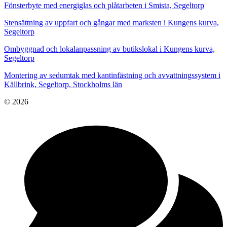
Fönsterbyte med energiglas och plåtarbeten i Smista, Segeltorp
Stensättning av uppfart och gångar med marksten i Kungens kurva,
Segeltorp
Ombyggnad och lokalanpassning av butikslokal i Kungens kurva,
Segeltorp
Montering av sedumtak med kantinfästning och avvattningssystem i
Källbrink, Segeltorp, Stockholms län
© 2026