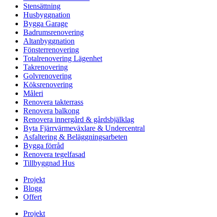
Stensättning
Husbyggnation
Bygga Garage
Badrumsrenovering
Altanbyggnation
Fönsterrenovering
Totalrenovering Lägenhet
Takrenovering
Golvrenovering
Köksrenovering
Måleri
Renovera takterrass
Renovera balkong
Renovera innergård & gårdsbjälklag
Byta Fjärrvärmeväxlare & Undercentral
Asfaltering & Beläggningsarbeten
Bygga förråd
Renovera tegelfasad
Tillbyggnad Hus
Projekt
Blogg
Offert
Projekt