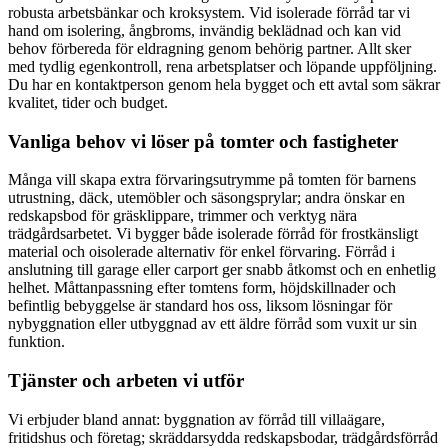
robusta arbetsbänkar och kroksystem. Vid isolerade förråd tar vi
hand om isolering, ångbroms, invändig beklädnad och kan vid
behov förbereda för eldragning genom behörig partner. Allt sker
med tydlig egenkontroll, rena arbetsplatser och löpande uppföljning.
Du har en kontaktperson genom hela bygget och ett avtal som säkrar
kvalitet, tider och budget.
Vanliga behov vi löser på tomter och fastigheter
Många vill skapa extra förvaringsutrymme på tomten för barnens
utrustning, däck, utemöbler och säsongsprylar; andra önskar en
redskapsbod för gräsklippare, trimmer och verktyg nära
trädgårdsarbetet. Vi bygger både isolerade förråd för frostkänsligt
material och oisolerade alternativ för enkel förvaring. Förråd i
anslutning till garage eller carport ger snabb åtkomst och en enhetlig
helhet. Måttanpassning efter tomtens form, höjdskillnader och
befintlig bebyggelse är standard hos oss, liksom lösningar för
nybyggnation eller utbyggnad av ett äldre förråd som vuxit ur sin
funktion.
Tjänster och arbeten vi utför
Vi erbjuder bland annat: byggnation av förråd till villaägare,
fritidshus och företag; skräddarsydda redskapsbodar, trädgårdsförråd