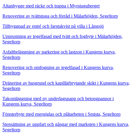
Altanbygge med räcke och trappa i Myrstuguberget
Renovering av tvättstuga och förråd i Mälarhöjden, Segeltorp
Tillbyggnad av entré och farstukvist på villa i Långsjö
Upprustning av tegelfasad med tvätt och fogbyte i Mälarhöjden,
Segeltorp
Asfaltbeläggning av parkering och lastzon i Kungens kurva,
Segeltorp
Renovering och omfogning av tegelfasad i Kungens kurva,
Segeltorp
Dränering av husgrund och kapillärbrytande skikt i Kungens kurva,
Segeltorp
Takomläggning med ny underlagspapp och betongpannor i
Kungens kurva, Segeltorp
Fönsterbyte med energiglas och plåtarbeten i Smista, Segeltorp
Stensättning av uppfart och gångar med marksten i Kungens kurva,
Segeltorp