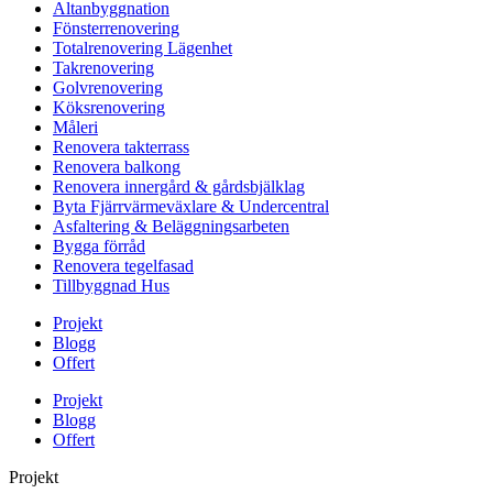
Altanbyggnation
Fönsterrenovering
Totalrenovering Lägenhet
Takrenovering
Golvrenovering
Köksrenovering
Måleri
Renovera takterrass
Renovera balkong
Renovera innergård & gårdsbjälklag
Byta Fjärrvärmeväxlare & Undercentral
Asfaltering & Beläggningsarbeten
Bygga förråd
Renovera tegelfasad
Tillbyggnad Hus
Projekt
Blogg
Offert
Projekt
Blogg
Offert
Projekt