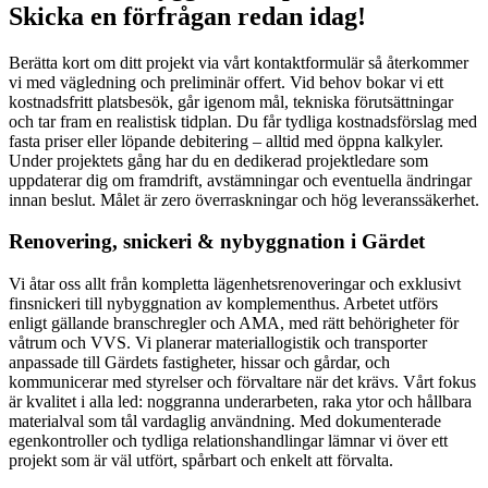
Skicka en förfrågan redan idag!
Berätta kort om ditt projekt via vårt kontaktformulär så återkommer
vi med vägledning och preliminär offert. Vid behov bokar vi ett
kostnadsfritt platsbesök, går igenom mål, tekniska förutsättningar
och tar fram en realistisk tidplan. Du får tydliga kostnadsförslag med
fasta priser eller löpande debitering – alltid med öppna kalkyler.
Under projektets gång har du en dedikerad projektledare som
uppdaterar dig om framdrift, avstämningar och eventuella ändringar
innan beslut. Målet är zero överraskningar och hög leveranssäkerhet.
Renovering, snickeri & nybyggnation i Gärdet
Vi åtar oss allt från kompletta lägenhetsrenoveringar och exklusivt
finsnickeri till nybyggnation av komplementhus. Arbetet utförs
enligt gällande branschregler och AMA, med rätt behörigheter för
våtrum och VVS. Vi planerar materiallogistik och transporter
anpassade till Gärdets fastigheter, hissar och gårdar, och
kommunicerar med styrelser och förvaltare när det krävs. Vårt fokus
är kvalitet i alla led: noggranna underarbeten, raka ytor och hållbara
materialval som tål vardaglig användning. Med dokumenterade
egenkontroller och tydliga relationshandlingar lämnar vi över ett
projekt som är väl utfört, spårbart och enkelt att förvalta.