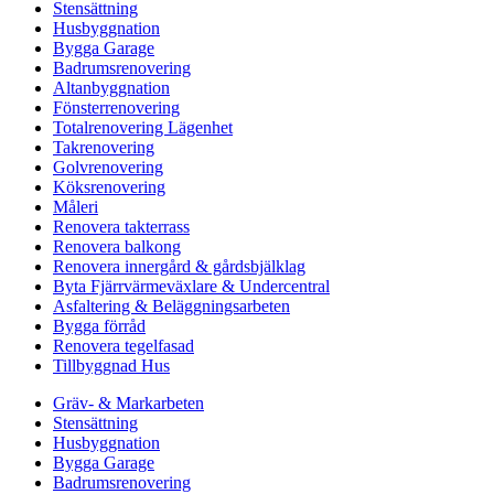
Stensättning
Husbyggnation
Bygga Garage
Badrumsrenovering
Altanbyggnation
Fönsterrenovering
Totalrenovering Lägenhet
Takrenovering
Golvrenovering
Köksrenovering
Måleri
Renovera takterrass
Renovera balkong
Renovera innergård & gårdsbjälklag
Byta Fjärrvärmeväxlare & Undercentral
Asfaltering & Beläggningsarbeten
Bygga förråd
Renovera tegelfasad
Tillbyggnad Hus
Gräv- & Markarbeten
Stensättning
Husbyggnation
Bygga Garage
Badrumsrenovering