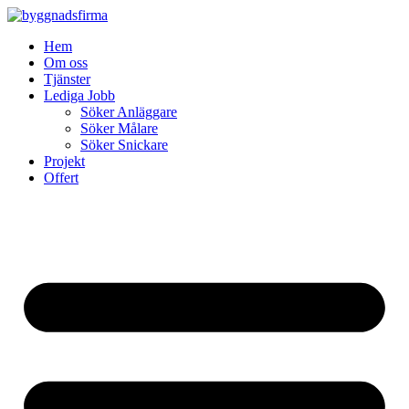
Skip
to
Hem
content
Om oss
Tjänster
Lediga Jobb
Söker Anläggare
Söker Målare
Söker Snickare
Projekt
Offert