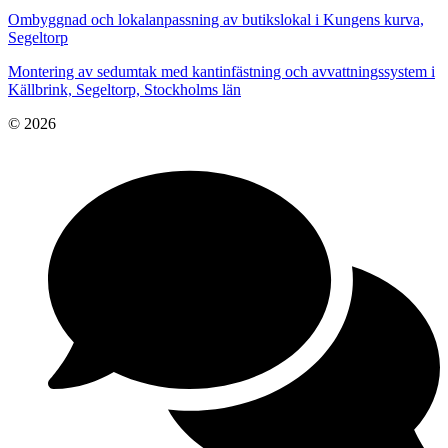
Ombyggnad och lokalanpassning av butikslokal i Kungens kurva,
Segeltorp
Montering av sedumtak med kantinfästning och avvattningssystem i
Källbrink, Segeltorp, Stockholms län
© 2026