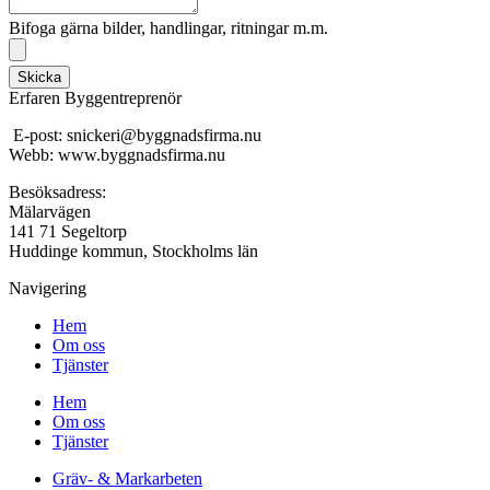
Bifoga gärna bilder, handlingar, ritningar m.m.
Skicka
Erfaren Byggentreprenör
E-post: snickeri@byggnadsfirma.nu
Webb: www.byggnadsfirma.nu
Besöksadress:
Mälarvägen
141 71 Segeltorp
Huddinge kommun, Stockholms län
Navigering
Hem
Om oss
Tjänster
Hem
Om oss
Tjänster
Gräv- & Markarbeten