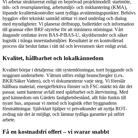
Vi arbetar strukturerat enligt en beprövad projektmodell: startmöte,
tids- och resursplanering, arbetsmiljö- och riskhantering (KMA),
löpande kvalitetskontroller samt tydliga avstämningspunkter. Behövs
bygglov eller tekniskt samråd stöttar vi med underlag och dialog
med myndigheter. Vi planerar driftstopp, bullertider och information
till grannar eller BRF-styrelse för att minimera störningar. Vårt
åtagande omfattar även BAS-P/BAS-U, skyddsronder och säker
logistik i trånga innerstadsmiljöer. Resultatet är en kontrollerad
process där beslut fattas i rätt tid och leveransen sker enligt avtal.
Kvalitet, hållbarhet och lokalkännedom
Kvalitet börjar i detaljerna: rätt systemlösningar, torrt byggande och
noggrant underarbete. Våtrum utförs enligt branschregler (t.ex.
BKR/Säker Vatten), och vi dokumenterar varje steg. Vi föreslår
hållbara material, energieffektiva fönster och FSC-märkt trä där det
passar, samt hanterar avfall med spårbarhet och återvinning. Med
god kännedom om Gärdets fastighetsbestånd, allt från funkis till
nyare hus, anpassar vi metod och logistik efter byggnadens
förutsättningar. Självklart hjälper vi privatkunder att nyttja ROT-
avdrag när det är möjligt, och lämnar tydliga garantier på utfört
arbete.
Få en kostnadsfri offert – vi svarar snabbt