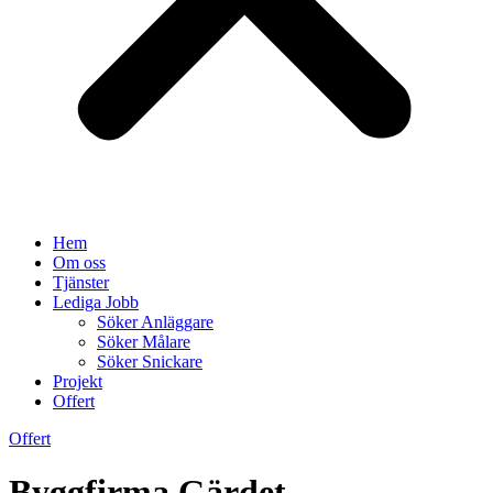
Hem
Om oss
Tjänster
Lediga Jobb
Söker Anläggare
Söker Målare
Söker Snickare
Projekt
Offert
Offert
Byggfirma Gärdet –