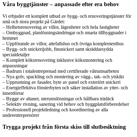
Våra byggtjänster – anpassade efter era behov
Vi erbjuder ett komplett utbud av bygg- och renoveringstjänster för
små och stora projekt på Gärdet:
– Helhetsrenovering av villor, lägenheter och hela fastigheter
– Ombyggnad, planlösningsändringar och smarta tillbyggnader i
hemmet
– Uppförande av villor, attefallshus och övriga komplementhus
– Bygg- och snickerijobb, finsnickeri samt skräddarsydda
specialdetaljer
– Komplett köksrenovering inklusive köksmontering och
anpassningar
– Badrum i totalentreprenad med certifierade våtrumsarbeten
– Nya golv, spackling och montering av vägg-, tak- och ytskikt
– Upprustning av fasader, byte av panel och exteriört snickeri
– Energieffektiva fönsterbyten och säker installation av ytter- och
innerdörrar
– Bygge av altaner, uterumslösningar och hållbara trädäck
– Selektiv rivning, sanering vid behov och byggplatsförberedelser
– Professionell projektledning och koordinering av alla
underentreprenörer
Trygga projekt från första skiss till slutbesiktning