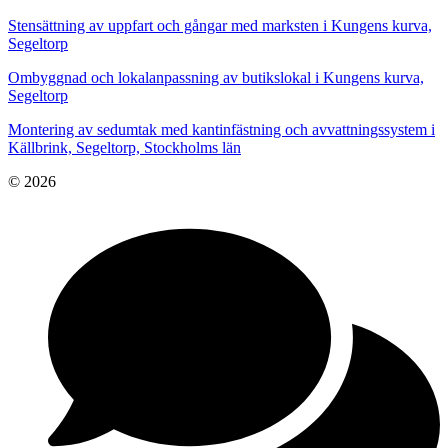
Stensättning av uppfart och gångar med marksten i Kungens kurva,
Segeltorp
Ombyggnad och lokalanpassning av butikslokal i Kungens kurva,
Segeltorp
Montering av sedumtak med kantinfästning och avvattningssystem i
Källbrink, Segeltorp, Stockholms län
© 2026