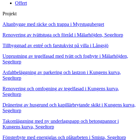
Offert
Projekt
Altanbygge med räcke och trappa i Myrstuguberget
Renovering av tvättstuga och förråd i Mälarhöjden, Segeltorp
Tillbyggnad av entré och farstukvist på villa i Långsjö
Upprustning av tegelfasad med tvätt och fogbyte i Mälarhöjden,
Segeltorp
Asfaltbeläggning av parkering och lastzon i Kungens kurva,
Segeltorp
Renovering och omfogning av tegelfasad i Kungens kurva,
Segeltorp
Dränering av husgrund och kapillärbrytande skikt i Kungens kurva,
Segeltorp
Takomläggning med ny underlagspapp och betongpannor i
Kungens kurva, Segeltorp
Fönsterbyte med energiglas och plåtarbeten i Smista, Segeltorp