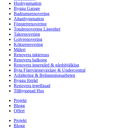
Husbyggnation
Bygga Garage
Badrumsrenovering
Altanbyggnation
Fönsterrenovering
Totalrenovering Lägenhet
Takrenovering
Golvrenovering
Köksrenovering
Måleri
Renovera takterrass
Renovera balkong
Renovera innergård & gårdsbjälklag
Byta Fjärrvärmeväxlare & Undercentral
Asfaltering & Beläggningsarbeten
Bygga förråd
Renovera tegelfasad
Tillbyggnad Hus
Projekt
Blogg
Offert
Projekt
Blogg