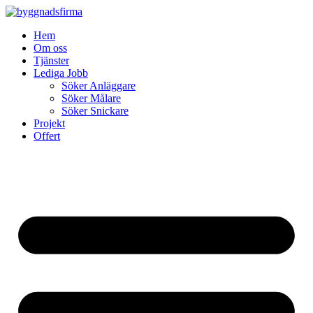
Skip
to
Hem
content
Om oss
Tjänster
Lediga Jobb
Söker Anläggare
Söker Målare
Söker Snickare
Projekt
Offert