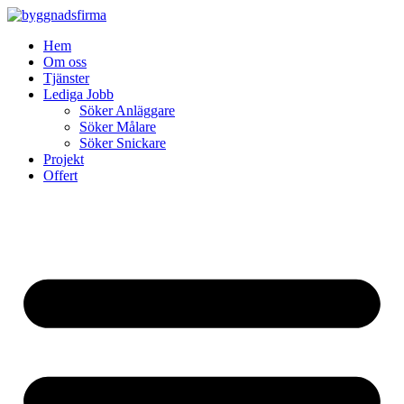
Skip
to
Hem
content
Om oss
Tjänster
Lediga Jobb
Söker Anläggare
Söker Målare
Söker Snickare
Projekt
Offert