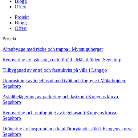
Blogg
Offert
Projekt
Blogg
Offert
Projekt
Altanbygge med räcke och trappa i Myrstuguberget
Renovering av tvättstuga och förråd i Mälarhöjden, Segeltorp
Tillbyggnad av entré och farstukvist på villa i Långsjö
Upprustning av tegelfasad med tvätt och fogbyte i Mälarhöjden,
Segeltorp
Asfaltbeläggning av parkering och lastzon i Kungens kurva,
Segeltorp
Renovering och omfogning av tegelfasad i Kungens kurva,
Segeltorp
Dränering av husgrund och kapillärbrytande skikt i Kungens kurva,
Segeltorp