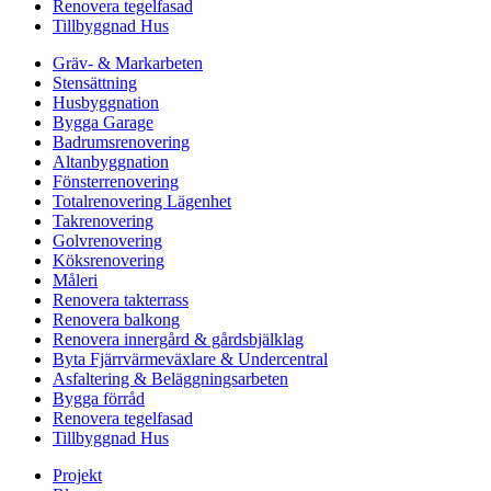
Renovera tegelfasad
Tillbyggnad Hus
Gräv- & Markarbeten
Stensättning
Husbyggnation
Bygga Garage
Badrumsrenovering
Altanbyggnation
Fönsterrenovering
Totalrenovering Lägenhet
Takrenovering
Golvrenovering
Köksrenovering
Måleri
Renovera takterrass
Renovera balkong
Renovera innergård & gårdsbjälklag
Byta Fjärrvärmeväxlare & Undercentral
Asfaltering & Beläggningsarbeten
Bygga förråd
Renovera tegelfasad
Tillbyggnad Hus
Projekt