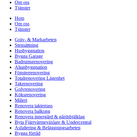
Om oss
Tjänster
Hem
Om oss
Tjänster
Gräv- & Markarbeten
Stensättning
Husbyggnation
Bygga Garage
Badrumsrenovering
Altanbyggnation
Fönsterrenovering
Totalrenovering Lägenhet
Takrenovering
Golvrenovering
Köksrenovering
Måleri
Renovera takterrass
Renovera balkong
Renovera innergård & gårdsbjälklag
Byta Fjärrvärmeväxlare & Undercentral
Asfaltering & Beläggningsarbeten
Bygga förråd