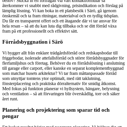
behov? Skicka in en förfrågan via vårt kontaktformulär så
återkommer vi snabbt med rådgivning, prisindikation och förslag på
lämplig lösning. Vi kan boka in ett platsbesök i Särö, gå igenom
önskemål och ta fram ritningar, materialval och en tydlig tidsplan.
Du får en transparent offert och ett åtagande där vi tar ansvar för
hela resan – så att du kan luta dig tillbaka och se ditt förråd växa
fram på ett professionellt och effektivt sätt.
Förrådsbyggnation i Särö
Vi bygger allt från enklare trädgårdsförråd och redskapsbodar till
friggebodar, isolerade attefallsförråd och större förrådsbyggnader för
flerfamiljshus och företag. Behöver du en förrådslösning i anslutning
till garage eller carport, eller kanske en separat komplementbyggnad
som matchar husets arkitektur? Vi tar fram måttanpassade förråd
som utnyttjar tomtens ytor optimalt, med rätt taklutning,
fönsterplacering och praktiska dörralternativ för smidig åtkomst.
Med fokus på funktion planerar vi hyllsystem, hängare, belysning
och ventilation – så att förvaringen blir överskådlig, torr och säker
året runt.
Planering och projektering som sparar tid och
pengar