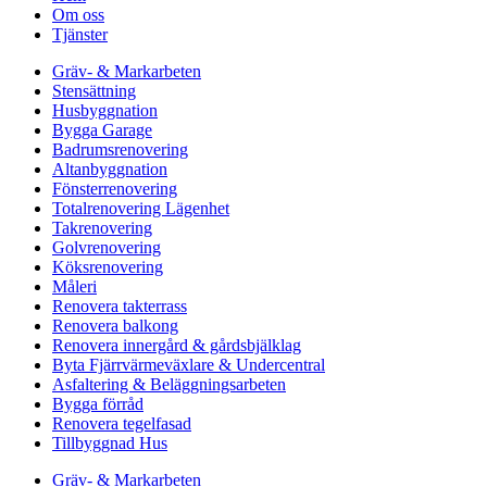
Om oss
Tjänster
Gräv- & Markarbeten
Stensättning
Husbyggnation
Bygga Garage
Badrumsrenovering
Altanbyggnation
Fönsterrenovering
Totalrenovering Lägenhet
Takrenovering
Golvrenovering
Köksrenovering
Måleri
Renovera takterrass
Renovera balkong
Renovera innergård & gårdsbjälklag
Byta Fjärrvärmeväxlare & Undercentral
Asfaltering & Beläggningsarbeten
Bygga förråd
Renovera tegelfasad
Tillbyggnad Hus
Gräv- & Markarbeten