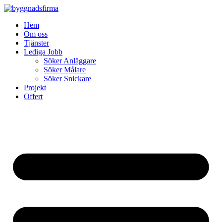
Skip
to
Hem
content
Om oss
Tjänster
Lediga Jobb
Söker Anläggare
Söker Målare
Söker Snickare
Projekt
Offert