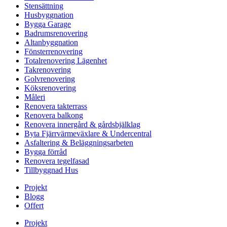
Stensättning
Husbyggnation
Bygga Garage
Badrumsrenovering
Altanbyggnation
Fönsterrenovering
Totalrenovering Lägenhet
Takrenovering
Golvrenovering
Köksrenovering
Måleri
Renovera takterrass
Renovera balkong
Renovera innergård & gårdsbjälklag
Byta Fjärrvärmeväxlare & Undercentral
Asfaltering & Beläggningsarbeten
Bygga förråd
Renovera tegelfasad
Tillbyggnad Hus
Projekt
Blogg
Offert
Projekt