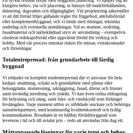
Ett lyckat resultat börjar med noggrann planering. Vi hjälper dig att
klargöra behov, yta och placering, ta hänsyn till markförhållanden,
dränering, dagvatten och tillgänglighet. Vid projektering säkerställer
vi att ditt förråd följer gällande regler för friggebod, attefallsförråd
eller komplementbyggnad, och vi bistår med ritningar, tekniska
underlag och eventuella anmälningar. Val av stomme, isolering,
fasadmaterial och takbeklädnad styrs av användning – exempelvis
oisolerat redskapsförråd eller uppvärmt förråd för verktyg och
hobby. Med vår process minskar risken för missar, extrakostnader
och förseningar.
Totalentreprenad: från grundarbete till färdig
byggnad
Vi erbjuder en komplett totalentreprenad där vi ansvarar för hela
kedjan: utsättning, schakt och grundarbete med plintar eller
betongplatta, stomresning, takläggning, fasad, dörrar och fönster
samt invändig inredning och ytskikt. Vi kan även ordna eldragning
för belysning och uttag, samt fukt- och vindskydd som förlänger
livslängden. Varje moment utförs av utbildade snickare och behöriga
samarbetspartners, med kontinuerlig kvalitetskontroll och tydlig
kommunikation. Resultatet är en hållbar förrådsbyggnad som
levereras i tid och till avtalat pris – redo att användas från dag ett.
Måttanpassade lösningar för varje tomt och behov