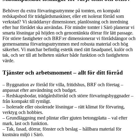
Behöver du extra förvaringsutrymme på tomten, en kompakt
redskapsbod för trädgårdsmaskiner, eller ett isolerat förråd som
verkstad? Vi skräddarsyr dimensioner, planlösning och inredning
efter hur förrådet ska användas. För mindre tomter i Särö planerar vi
smarta lösningar på höjden och genomtänkta dörrar för lätt passage.
För större fastigheter och BRF:er dimensionerar vi förrådslängor och
gemensamma förvaringsutrymmen med robusta material och hög
säkerhet. Vi matchar befintlig estetik med rätt fasadpanel, kulör och
tak, och ser till att helheten stärker både funktion och fastighetens
värde.
Tjänster och arbetsmoment – allt för ditt förråd
– Byggnation av förråd för villa, fritidshus, BRF och företag –
anpassat efter användning och budget.
– Redskapsbodar, trädgårdsförråd och större förvaringsbyggnader –
från kompakt till rymligt.
– Isolerade eller oisolerade lösningar – rätt klimat för förvaring,
verktyg och hobbies.
– Grundläggning med plintar eller gjuten betongplatta – val efter
mark, last och funktion.
– Tak, fasad, dörrar, fönster och beslag – hållbara material för
kustnära miljö i Särö.