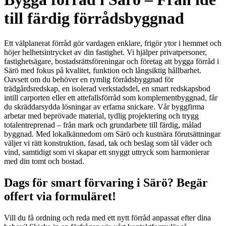
till färdig förrådsbyggnad
Ett välplanerat förråd gör vardagen enklare, frigör ytor i hemmet och
höjer helhetsintrycket av din fastighet. Vi hjälper privatpersoner,
fastighetsägare, bostadsrättsföreningar och företag att bygga förråd i
Särö med fokus på kvalitet, funktion och långsiktig hållbarhet.
Oavsett om du behöver en rymlig förrådsbyggnad för
trädgårdsredskap, en isolerad verkstadsdel, en smart redskapsbod
intill carporten eller ett attefallsförråd som komplementbyggnad, får
du skräddarsydda lösningar av erfarna snickare. Vår byggfirma
arbetar med beprövade material, tydlig projektering och trygg
totalentreprenad – från mark och grundarbete till färdig, målad
byggnad. Med lokalkännedom om Särö och kustnära förutsättningar
väljer vi rätt konstruktion, fasad, tak och beslag som tål väder och
vind, samtidigt som vi skapar ett snyggt uttryck som harmonierar
med din tomt och bostad.
Dags för smart förvaring i Särö? Begär
offert via formuläret!
Vill du få ordning och reda med ett nytt förråd anpassat efter dina