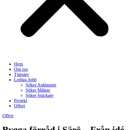
Hem
Om oss
Tjänster
Lediga Jobb
Söker Anläggare
Söker Målare
Söker Snickare
Projekt
Offert
Offert
Bygga förråd i Särö – Från idé