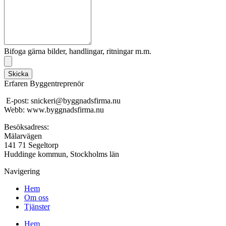
Bifoga gärna bilder, handlingar, ritningar m.m.
Skicka
Erfaren Byggentreprenör
E-post: snickeri@byggnadsfirma.nu
Webb: www.byggnadsfirma.nu
Besöksadress:
Mälarvägen
141 71 Segeltorp
Huddinge kommun, Stockholms län
Navigering
Hem
Om oss
Tjänster
Hem