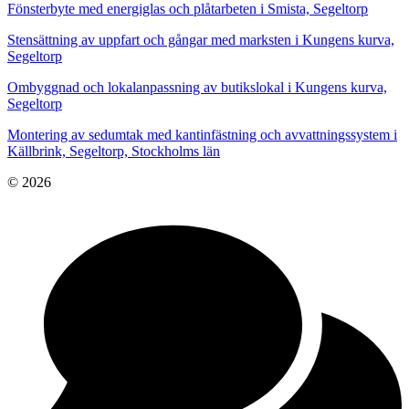
Fönsterbyte med energiglas och plåtarbeten i Smista, Segeltorp
Stensättning av uppfart och gångar med marksten i Kungens kurva,
Segeltorp
Ombyggnad och lokalanpassning av butikslokal i Kungens kurva,
Segeltorp
Montering av sedumtak med kantinfästning och avvattningssystem i
Källbrink, Segeltorp, Stockholms län
© 2026