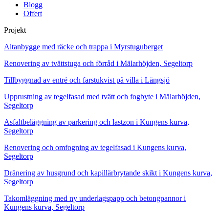
Blogg
Offert
Projekt
Altanbygge med räcke och trappa i Myrstuguberget
Renovering av tvättstuga och förråd i Mälarhöjden, Segeltorp
Tillbyggnad av entré och farstukvist på villa i Långsjö
Upprustning av tegelfasad med tvätt och fogbyte i Mälarhöjden,
Segeltorp
Asfaltbeläggning av parkering och lastzon i Kungens kurva,
Segeltorp
Renovering och omfogning av tegelfasad i Kungens kurva,
Segeltorp
Dränering av husgrund och kapillärbrytande skikt i Kungens kurva,
Segeltorp
Takomläggning med ny underlagspapp och betongpannor i
Kungens kurva, Segeltorp