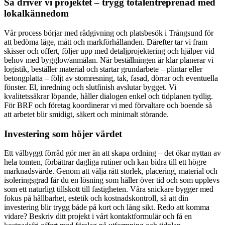
Så driver vi projektet – trygg totalentreprenad med
lokalkännedom
Vår process börjar med rådgivning och platsbesök i Trångsund för
att bedöma läge, mått och markförhållanden. Därefter tar vi fram
skisser och offert, följer upp med detaljprojektering och hjälper vid
behov med bygglov/anmälan. När beställningen är klar planerar vi
logistik, beställer material och startar grundarbete – plintar eller
betongplatta – följt av stomresning, tak, fasad, dörrar och eventuella
fönster. El, inredning och slutfinish avslutar bygget. Vi
kvalitetssäkrar löpande, håller dialogen enkel och tidplanen tydlig.
För BRF och företag koordinerar vi med förvaltare och boende så
att arbetet blir smidigt, säkert och minimalt störande.
Investering som höjer värdet
Ett välbyggt förråd gör mer än att skapa ordning – det ökar nyttan av
hela tomten, förbättrar dagliga rutiner och kan bidra till ett högre
marknadsvärde. Genom att välja rätt storlek, placering, material och
isoleringsgrad får du en lösning som håller över tid och som upplevs
som ett naturligt tillskott till fastigheten. Våra snickare bygger med
fokus på hållbarhet, estetik och kostnadskontroll, så att din
investering blir trygg både på kort och lång sikt. Redo att komma
vidare? Beskriv ditt projekt i vårt kontaktformulär och få en