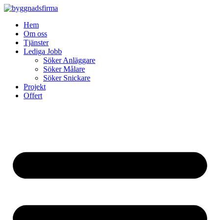
Skip
to
Hem
content
Om oss
Tjänster
Lediga Jobb
Söker Anläggare
Söker Målare
Söker Snickare
Projekt
Offert