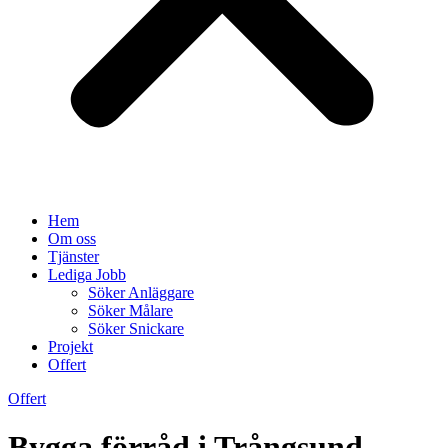
Hem
Om oss
Tjänster
Lediga Jobb
Söker Anläggare
Söker Målare
Söker Snickare
Projekt
Offert
Offert
Bygga förråd i Trångsund –