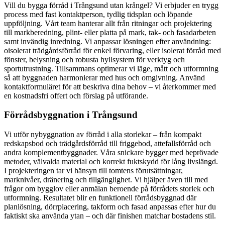
Vill du bygga förråd i Trångsund utan krångel? Vi erbjuder en trygg
process med fast kontaktperson, tydlig tidsplan och löpande
uppföljning. Vårt team hanterar allt från ritningar och projektering
till markberedning, plint- eller platta på mark, tak- och fasadarbeten
samt invändig inredning. Vi anpassar lösningen efter användning:
oisolerat trädgårdsförråd för enkel förvaring, eller isolerat förråd med
fönster, belysning och robusta hyllsystem för verktyg och
sportutrustning. Tillsammans optimerar vi läge, mått och utformning
så att byggnaden harmonierar med hus och omgivning. Använd
kontaktformuläret för att beskriva dina behov – vi återkommer med
en kostnadsfri offert och förslag på utförande.
Förrådsbyggnation i Trångsund
Vi utför nybyggnation av förråd i alla storlekar – från kompakt
redskapsbod och trädgårdsförråd till friggebod, attefallsförråd och
andra komplementbyggnader. Våra snickare bygger med beprövade
metoder, välvalda material och korrekt fuktskydd för lång livslängd.
I projekteringen tar vi hänsyn till tomtens förutsättningar,
marknivåer, dränering och tillgänglighet. Vi hjälper även till med
frågor om bygglov eller anmälan beroende på förrådets storlek och
utformning. Resultatet blir en funktionell förrådsbyggnad där
planlösning, dörrplacering, takform och fasad anpassas efter hur du
faktiskt ska använda ytan – och där finishen matchar bostadens stil.