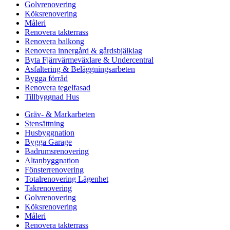
Golvrenovering
Köksrenovering
Måleri
Renovera takterrass
Renovera balkong
Renovera innergård & gårdsbjälklag
Byta Fjärrvärmeväxlare & Undercentral
Asfaltering & Beläggningsarbeten
Bygga förråd
Renovera tegelfasad
Tillbyggnad Hus
Gräv- & Markarbeten
Stensättning
Husbyggnation
Bygga Garage
Badrumsrenovering
Altanbyggnation
Fönsterrenovering
Totalrenovering Lägenhet
Takrenovering
Golvrenovering
Köksrenovering
Måleri
Renovera takterrass