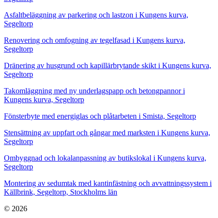
Asfaltbeläggning av parkering och lastzon i Kungens kurva,
Segeltorp
Renovering och omfogning av tegelfasad i Kungens kurva,
Segeltorp
Dränering av husgrund och kapillärbrytande skikt i Kungens kurva,
Segeltorp
Takomläggning med ny underlagspapp och betongpannor i
Kungens kurva, Segeltorp
Fönsterbyte med energiglas och plåtarbeten i Smista, Segeltorp
Stensättning av uppfart och gångar med marksten i Kungens kurva,
Segeltorp
Ombyggnad och lokalanpassning av butikslokal i Kungens kurva,
Segeltorp
Montering av sedumtak med kantinfästning och avvattningssystem i
Källbrink, Segeltorp, Stockholms län
© 2026