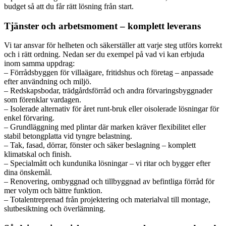
budget så att du får rätt lösning från start.
Tjänster och arbetsmoment – komplett leverans
Vi tar ansvar för helheten och säkerställer att varje steg utförs korrekt
och i rätt ordning. Nedan ser du exempel på vad vi kan erbjuda
inom samma uppdrag:
– Förrådsbyggen för villaägare, fritidshus och företag – anpassade
efter användning och miljö.
– Redskapsbodar, trädgårdsförråd och andra förvaringsbyggnader
som förenklar vardagen.
– Isolerade alternativ för året runt-bruk eller oisolerade lösningar för
enkel förvaring.
– Grundläggning med plintar där marken kräver flexibilitet eller
stabil betongplatta vid tyngre belastning.
– Tak, fasad, dörrar, fönster och säker beslagning – komplett
klimatskal och finish.
– Specialmått och kundunika lösningar – vi ritar och bygger efter
dina önskemål.
– Renovering, ombyggnad och tillbyggnad av befintliga förråd för
mer volym och bättre funktion.
– Totalentreprenad från projektering och materialval till montage,
slutbesiktning och överlämning.