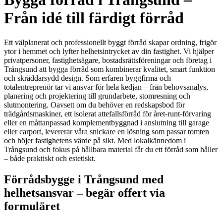
Från idé till färdigt förråd
Ett välplanerat och professionellt byggt förråd skapar ordning, frigör
ytor i hemmet och lyfter helhetsintrycket av din fastighet. Vi hjälper
privatpersoner, fastighetsägare, bostadsrättsföreningar och företag i
Trångsund att bygga förråd som kombinerar kvalitet, smart funktion
och skräddarsydd design. Som erfaren byggfirma och
totalentreprenör tar vi ansvar för hela kedjan – från behovsanalys,
planering och projektering till grundarbete, stomresning och
slutmontering. Oavsett om du behöver en redskapsbod för
trädgårdsmaskiner, ett isolerat attefallsförråd för året-runt-förvaring
eller en måttanpassad komplementbyggnad i anslutning till garage
eller carport, levererar våra snickare en lösning som passar tomten
och höjer fastighetens värde på sikt. Med lokalkännedom i
Trångsund och fokus på hållbara material får du ett förråd som håller
– både praktiskt och estetiskt.
Förrådsbygge i Trångsund med
helhetsansvar – begär offert via
formuläret