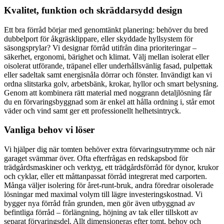
Kvalitet, funktion och skräddarsydd design
Ett bra förråd börjar med genomtänkt planering: behöver du bred
dubbelport för åkgräsklippare, eller skyddade hyllsystem för
säsongsprylar? Vi designar förråd utifrån dina prioriteringar –
säkerhet, ergonomi, bärighet och klimat. Välj mellan isolerat eller
oisolerat utförande, träpanel eller underhållsvänlig fasad, pulpettak
eller sadeltak samt energisnåla dörrar och fönster. Invändigt kan vi
ordna slitstarka golv, arbetsbänk, krokar, hyllor och smart belysning.
Genom att kombinera rätt material med noggrann detaljlösning får
du en förvaringsbyggnad som är enkel att hålla ordning i, står emot
väder och vind samt ger ett professionellt helhetsintryck.
Vanliga behov vi löser
Vi hjälper dig när tomten behöver extra förvaringsutrymme och när
garaget svämmar över. Ofta efterfrågas en redskapsbod för
trädgårdsmaskiner och verktyg, ett trädgårdsförråd för dynor, krukor
och cyklar, eller ett måttanpassat förråd integrerat med carporten.
Många väljer isolering för året-runt-bruk, andra föredrar oisolerade
lösningar med maximal volym till lägre investeringskostnad. Vi
bygger nya förråd från grunden, men gör även utbyggnad av
befintliga förråd – förlängning, höjning av tak eller tillskott av
separat förvaringsdel. Allt dimensioneras efter tomt, behov och