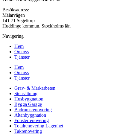
Besöksadress:
Mälarvägen
141 71 Segeltorp
Huddinge kommun, Stockholms län
Navigering
Hem
Om oss
Tjänster
Hem
Om oss
Tjänster
Gräv- & Markarbeten
Stensättning
Husbyggnation
Bygga Garage
Badrumsrenovering
Altanbyggnation
Fönsterrenovering
Totalrenovering Lägenhet
Takrenovering