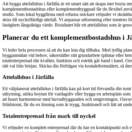
Att bygga attefallshus i Järfälla är ett smart sätt att skapa mer boyta 
komplementbostadshus eller komplementbyggnad får du flexibel användn
studio. Som lokal byggfirma med erfarna snickare erbjuder vi skräddar
skiss till nyckelfärdigt attefall. Vi anpassar utformning efter tomtens
fastighets långsiktiga värde. Resultatet blir ett attefallshus som är gen
Planerar du ett komplementbostadshus i Jä
Vi leder hela processen så att du kan luta dig tillbaka. Med tydlig plan
bygganmälan vid behov, säkerställer rätt grundarbete (plintar eller b
totalentreprenad där kvalitet, funktion och estetik går hand i hand. Oav
rätt val från början. Skicka din förfrågan via kontaktformuläret, så å
Attefallshus i Järfälla
Ett välplanerat attefallshus i Järfälla kan på kort tid förvandla din tom
uthyrning, utöka boytan för vardagsliv eller bygga en arbetsplats som
att huset harmonierar med huvudbyggnaden och omgivningen. Oavsett om 
fritidstomt, får du en lösning som är trygg, funktionell och lätt att un
Totalentreprenad från mark till nyckel
Vi erbjuder en komplett entreprenad där du har en kontaktpunkt och en