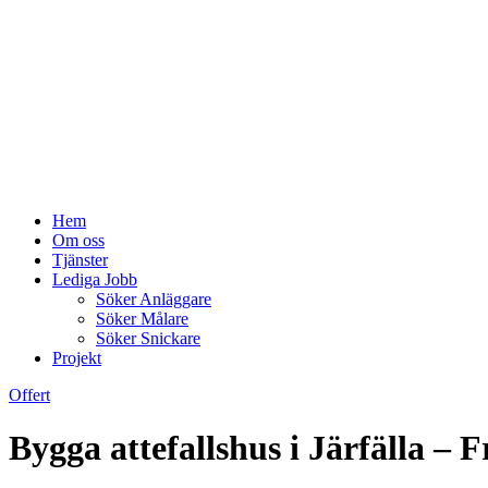
Hem
Om oss
Tjänster
Lediga Jobb
Söker Anläggare
Söker Målare
Söker Snickare
Projekt
Offert
Bygga attefallshus i Järfälla – Fr