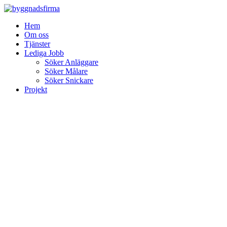
Skip
to
Hem
content
Om oss
Tjänster
Lediga Jobb
Söker Anläggare
Söker Målare
Söker Snickare
Projekt