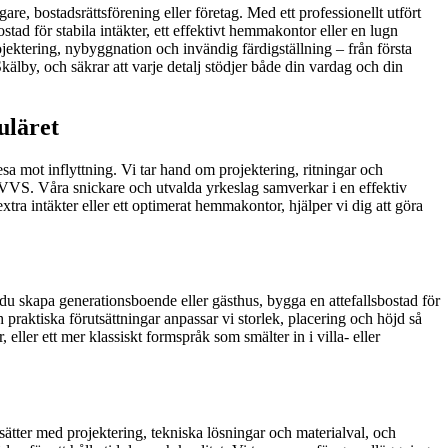
are, bostadsrättsförening eller företag. Med ett professionellt utfört
d för stabila intäkter, ett effektivt hemmakontor eller en lugn
ektering, nybyggnation och invändig färdigställning – från första
kälby, och säkrar att varje detalj stödjer både din vardag och din
uläret
resa mot inflyttning. Vi tar hand om projektering, ritningar och
h VVS. Våra snickare och utvalda yrkeslag samverkar i en effektiv
xtra intäkter eller ett optimerat hemmakontor, hjälper vi dig att göra
ill du skapa generationsboende eller gästhus, bygga en attefallsbostad för
raktiska förutsättningar anpassar vi storlek, placering och höjd så
ler ett mer klassiskt formspråk som smälter in i villa- eller
ätter med projektering, tekniska lösningar och materialval, och