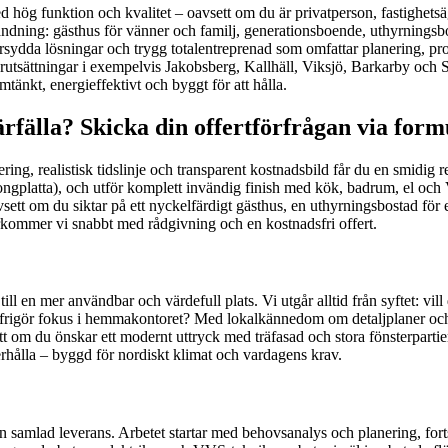
med hög funktion och kvalitet – oavsett om du är privatperson, fastighetsäg
ing: gästhus för vänner och familj, generationsboende, uthyrningsbosta
sydda lösningar och trygg totalentreprenad som omfattar planering, proj
 förutsättningar i exempelvis Jakobsberg, Kallhäll, Viksjö, Barkarby och S
omtänkt, energieffektivt och byggt för att hålla.
rfälla? Skicka din offertförfrågan via form
ering, realistisk tidslinje och transparent kostnadsbild får du en smidig 
etongplatta), och utför komplett invändig finish med kök, badrum, el oc
sett om du siktar på ett nyckelfärdigt gästhus, en uthyrningsbostad för e
terkommer vi snabbt med rådgivning och en kostnadsfri offert.
t till en mer användbar och värdefull plats. Vi utgår alltid från syftet: v
 frigör fokus i hemmakontoret? Med lokalkännedom om detaljplaner och p
du önskar ett modernt uttryck med träfasad och stora fönsterpartier, el
derhålla – byggd för nordiskt klimat och vardagens krav.
 samlad leverans. Arbetet startar med behovsanalys och planering, forts