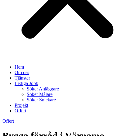
Hem
Om oss
Tjänster
Lediga Jobb
Söker Anläggare
Söker Målare
Söker Snickare
Projekt
Offert
Offert
Bygga förråd i Värnamo –