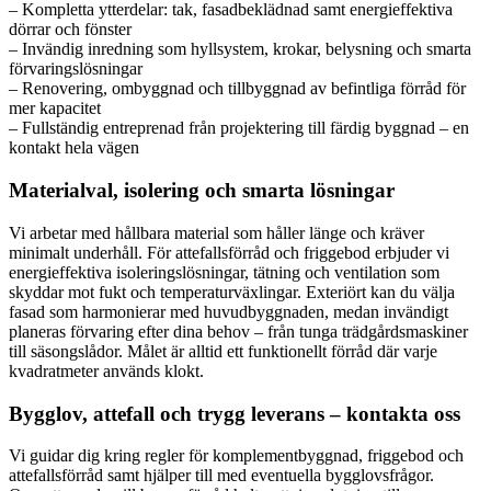
– Kompletta ytterdelar: tak, fasadbeklädnad samt energieffektiva
dörrar och fönster
– Invändig inredning som hyllsystem, krokar, belysning och smarta
förvaringslösningar
– Renovering, ombyggnad och tillbyggnad av befintliga förråd för
mer kapacitet
– Fullständig entreprenad från projektering till färdig byggnad – en
kontakt hela vägen
Materialval, isolering och smarta lösningar
Vi arbetar med hållbara material som håller länge och kräver
minimalt underhåll. För attefallsförråd och friggebod erbjuder vi
energieffektiva isoleringslösningar, tätning och ventilation som
skyddar mot fukt och temperaturväxlingar. Exteriört kan du välja
fasad som harmonierar med huvudbyggnaden, medan invändigt
planeras förvaring efter dina behov – från tunga trädgårdsmaskiner
till säsongslådor. Målet är alltid ett funktionellt förråd där varje
kvadratmeter används klokt.
Bygglov, attefall och trygg leverans – kontakta oss
Vi guidar dig kring regler för komplementbyggnad, friggebod och
attefallsförråd samt hjälper till med eventuella bygglovsfrågor.