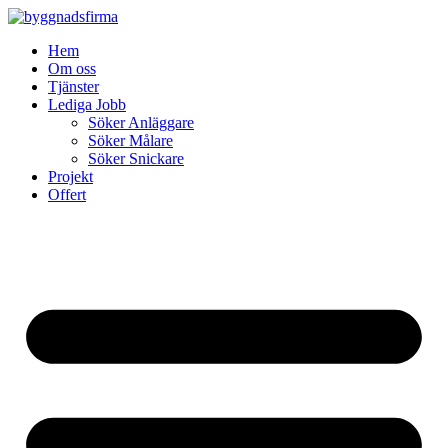
Skip
to
Hem
content
Om oss
Tjänster
Lediga Jobb
Söker Anläggare
Söker Målare
Söker Snickare
Projekt
Offert