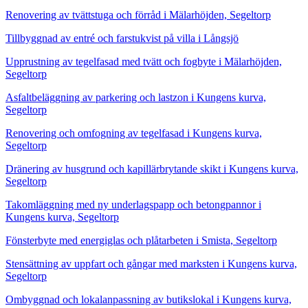
Renovering av tvättstuga och förråd i Mälarhöjden, Segeltorp
Tillbyggnad av entré och farstukvist på villa i Långsjö
Upprustning av tegelfasad med tvätt och fogbyte i Mälarhöjden,
Segeltorp
Asfaltbeläggning av parkering och lastzon i Kungens kurva,
Segeltorp
Renovering och omfogning av tegelfasad i Kungens kurva,
Segeltorp
Dränering av husgrund och kapillärbrytande skikt i Kungens kurva,
Segeltorp
Takomläggning med ny underlagspapp och betongpannor i
Kungens kurva, Segeltorp
Fönsterbyte med energiglas och plåtarbeten i Smista, Segeltorp
Stensättning av uppfart och gångar med marksten i Kungens kurva,
Segeltorp
Ombyggnad och lokalanpassning av butikslokal i Kungens kurva,