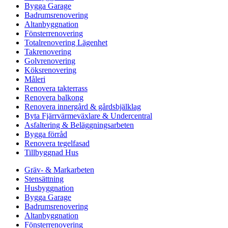
Bygga Garage
Badrumsrenovering
Altanbyggnation
Fönsterrenovering
Totalrenovering Lägenhet
Takrenovering
Golvrenovering
Köksrenovering
Måleri
Renovera takterrass
Renovera balkong
Renovera innergård & gårdsbjälklag
Byta Fjärrvärmeväxlare & Undercentral
Asfaltering & Beläggningsarbeten
Bygga förråd
Renovera tegelfasad
Tillbyggnad Hus
Gräv- & Markarbeten
Stensättning
Husbyggnation
Bygga Garage
Badrumsrenovering
Altanbyggnation
Fönsterrenovering