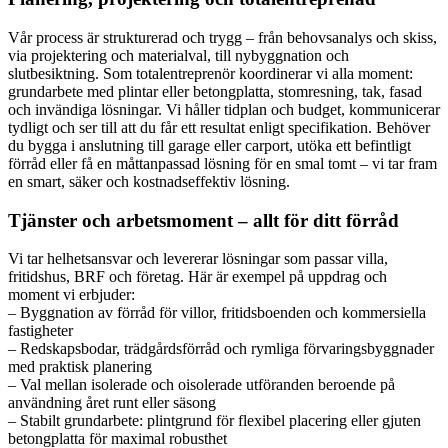
Vår process är strukturerad och trygg – från behovsanalys och skiss,
via projektering och materialval, till nybyggnation och
slutbesiktning. Som totalentreprenör koordinerar vi alla moment:
grundarbete med plintar eller betongplatta, stomresning, tak, fasad
och invändiga lösningar. Vi håller tidplan och budget, kommunicerar
tydligt och ser till att du får ett resultat enligt specifikation. Behöver
du bygga i anslutning till garage eller carport, utöka ett befintligt
förråd eller få en måttanpassad lösning för en smal tomt – vi tar fram
en smart, säker och kostnadseffektiv lösning.
Tjänster och arbetsmoment – allt för ditt förråd
Vi tar helhetsansvar och levererar lösningar som passar villa,
fritidshus, BRF och företag. Här är exempel på uppdrag och
moment vi erbjuder:
– Byggnation av förråd för villor, fritidsboenden och kommersiella
fastigheter
– Redskapsbodar, trädgårdsförråd och rymliga förvaringsbyggnader
med praktisk planering
– Val mellan isolerade och oisolerade utföranden beroende på
användning året runt eller säsong
– Stabilt grundarbete: plintgrund för flexibel placering eller gjuten
betongplatta för maximal robusthet