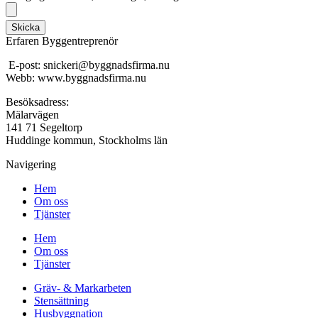
Skicka
Erfaren Byggentreprenör
E-post: snickeri@byggnadsfirma.nu
Webb: www.byggnadsfirma.nu
Besöksadress:
Mälarvägen
141 71 Segeltorp
Huddinge kommun, Stockholms län
Navigering
Hem
Om oss
Tjänster
Hem
Om oss
Tjänster
Gräv- & Markarbeten
Stensättning
Husbyggnation