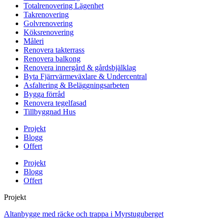
Totalrenovering Lägenhet
Takrenovering
Golvrenovering
Köksrenovering
Måleri
Renovera takterrass
Renovera balkong
Renovera innergård & gårdsbjälklag
Byta Fjärrvärmeväxlare & Undercentral
Asfaltering & Beläggningsarbeten
Bygga förråd
Renovera tegelfasad
Tillbyggnad Hus
Projekt
Blogg
Offert
Projekt
Blogg
Offert
Projekt
Altanbygge med räcke och trappa i Myrstuguberget