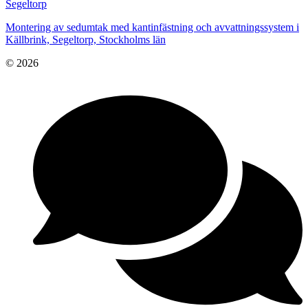
Segeltorp
Montering av sedumtak med kantinfästning och avvattningssystem i
Källbrink, Segeltorp, Stockholms län
© 2026