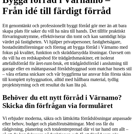
Från idé till färdigt förråd
Ett genomtänkt och professionellt byggt förråd gör mer än att bara
skapa plats för saker du vill ha nära till hands. Det tillför praktiskt
förvaringsutrymme, effektiviserar din tomt och kan samtidigt höja
värdet på fastigheten. Vi hjälper privatpersoner, fastighetsägare,
bostadsrättsföreningar och företag att bygga förråd i Värnamo med
fokus på kvalitet, funktion och skräddarsydda lösningar. Oavsett om
du vill ha en redskapsbod för trädgårdsmaskiner, ett isolerat
attefallsförråd för året-runt-bruk, ett trädgårdsförråd i anslutning till
garage eller en måttanpassad förrådsbyggnad som matchar husets stil
– våra erfarna snickare och vår byggfirma tar ansvar från första skiss
till komplett nybyggnation, alltid med hållbara material, tydlig
projektstyrning och ett resultat du kan lita på.
Behöver du ett nytt förråd i Värnamo?
Skicka din förfrågan via formuläret
Vi erbjuder moderna, säkra och lättskötta förrådslösningar anpassade
efter behov, budget och platsförutsättningar. Med oss får du
rådgivning, planering och totalentreprenad där vi tar hand om allt –