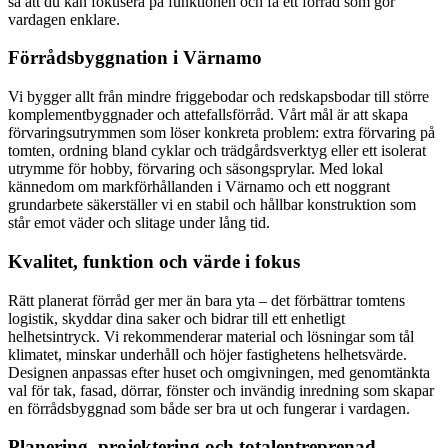
så att du kan fokusera på funktionen och få ett förråd som gör
vardagen enklare.
Förrådsbyggnation i Värnamo
Vi bygger allt från mindre friggebodar och redskapsbodar till större
komplementbyggnader och attefallsförråd. Vårt mål är att skapa
förvaringsutrymmen som löser konkreta problem: extra förvaring på
tomten, ordning bland cyklar och trädgårdsverktyg eller ett isolerat
utrymme för hobby, förvaring och säsongsprylar. Med lokal
kännedom om markförhållanden i Värnamo och ett noggrant
grundarbete säkerställer vi en stabil och hållbar konstruktion som
står emot väder och slitage under lång tid.
Kvalitet, funktion och värde i fokus
Rätt planerat förråd ger mer än bara yta – det förbättrar tomtens
logistik, skyddar dina saker och bidrar till ett enhetligt
helhetsintryck. Vi rekommenderar material och lösningar som tål
klimatet, minskar underhåll och höjer fastighetens helhetsvärde.
Designen anpassas efter huset och omgivningen, med genomtänkta
val för tak, fasad, dörrar, fönster och invändig inredning som skapar
en förrådsbyggnad som både ser bra ut och fungerar i vardagen.
Planering, projektering och totalentreprenad