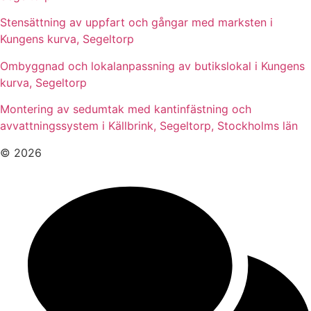
Stensättning av uppfart och gångar med marksten i
Kungens kurva, Segeltorp
Ombyggnad och lokalanpassning av butikslokal i Kungens
kurva, Segeltorp
Montering av sedumtak med kantinfästning och
avvattningssystem i Källbrink, Segeltorp, Stockholms län
© 2026