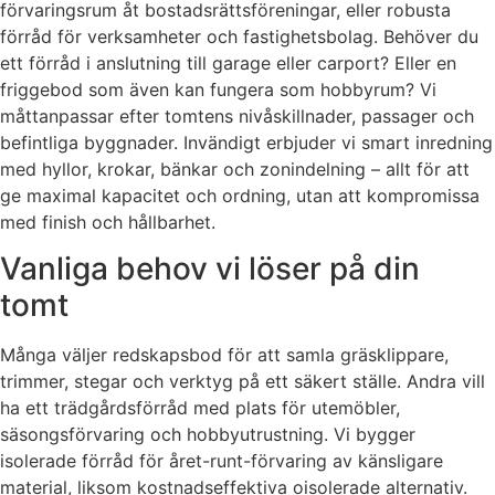
förvaringsrum åt bostadsrättsföreningar, eller robusta
förråd för verksamheter och fastighetsbolag. Behöver du
ett förråd i anslutning till garage eller carport? Eller en
friggebod som även kan fungera som hobbyrum? Vi
måttanpassar efter tomtens nivåskillnader, passager och
befintliga byggnader. Invändigt erbjuder vi smart inredning
med hyllor, krokar, bänkar och zonindelning – allt för att
ge maximal kapacitet och ordning, utan att kompromissa
med finish och hållbarhet.
Vanliga behov vi löser på din
tomt
Många väljer redskapsbod för att samla gräsklippare,
trimmer, stegar och verktyg på ett säkert ställe. Andra vill
ha ett trädgårdsförråd med plats för utemöbler,
säsongsförvaring och hobbyutrustning. Vi bygger
isolerade förråd för året-runt-förvaring av känsligare
material, liksom kostnadseffektiva oisolerade alternativ.