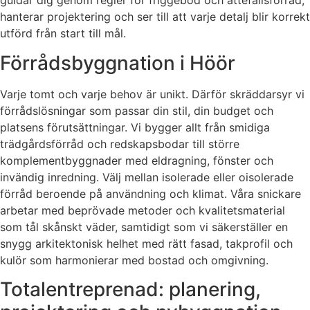
guidar dig genom regler för friggebod och attefallsförråd,
hanterar projektering och ser till att varje detalj blir korrekt
utförd från start till mål.
Förrådsbyggnation i Höör
Varje tomt och varje behov är unikt. Därför skräddarsyr vi
förrådslösningar som passar din stil, din budget och
platsens förutsättningar. Vi bygger allt från smidiga
trädgårdsförråd och redskapsbodar till större
komplementbyggnader med eldragning, fönster och
invändig inredning. Välj mellan isolerade eller oisolerade
förråd beroende på användning och klimat. Våra snickare
arbetar med beprövade metoder och kvalitetsmaterial
som tål skånskt väder, samtidigt som vi säkerställer en
snygg arkitektonisk helhet med rätt fasad, takprofil och
kulör som harmonierar med bostad och omgivning.
Totalentreprenad: planering,