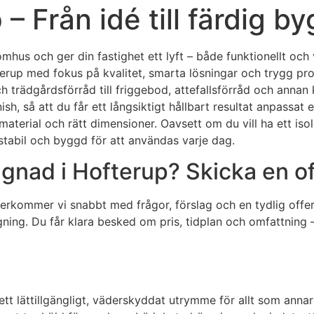
– Från idé till färdig b
omhus och ger din fastighet ett lyft – både funktionellt och
terup med fokus på kvalitet, smarta lösningar och trygg pr
 trädgårdsförråd till friggebod, attefallsförråd och anna
inish, så att du får ett långsiktigt hållbart resultat anpas
material och rätt dimensioner. Oavsett om du vill ha ett isol
stabil och byggd för att användas varje dag.
gnad i Hofterup? Skicka en of
erkommer vi snabbt med frågor, förslag och en tydlig offer
ing. Du får klara besked om pris, tidplan och omfattning –
t lättillgängligt, väderskyddat utrymme för allt som annars 