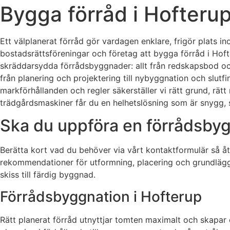
Bygga förråd i Hofterup 
Ett välplanerat förråd gör vardagen enklare, frigör plats in
bostadsrättsföreningar och företag att bygga förråd i Hof
skräddarsydda förrådsbyggnader: allt från redskapsbod och
från planering och projektering till nybyggnation och slutf
markförhållanden och regler säkerställer vi rätt grund, rätt 
trädgårdsmaskiner får du en helhetslösning som är snygg, 
Ska du uppföra en förrådsbyg
Berätta kort vad du behöver via vårt kontaktformulär så åt
rekommendationer för utformning, placering och grundläggn
skiss till färdig byggnad.
Förrådsbyggnation i Hofterup
Rätt planerat förråd utnyttjar tomten maximalt och skapar et