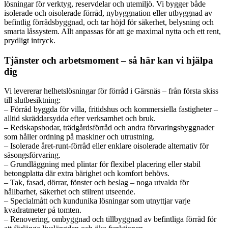
lösningar för verktyg, reservdelar och utemiljö. Vi bygger både
isolerade och oisolerade förråd, nybyggnation eller utbyggnad av
befintlig förrådsbyggnad, och tar höjd för säkerhet, belysning och
smarta låssystem. Allt anpassas för att ge maximal nytta och ett rent,
prydligt intryck.
Tjänster och arbetsmoment – så här kan vi hjälpa
dig
Vi levererar helhetslösningar för förråd i Gärsnäs – från första skiss
till slutbesiktning:
– Förråd byggda för villa, fritidshus och kommersiella fastigheter –
alltid skräddarsydda efter verksamhet och bruk.
– Redskapsbodar, trädgårdsförråd och andra förvaringsbyggnader
som håller ordning på maskiner och utrustning.
– Isolerade året-runt-förråd eller enklare oisolerade alternativ för
säsongsförvaring.
– Grundläggning med plintar för flexibel placering eller stabil
betongplatta där extra bärighet och komfort behövs.
– Tak, fasad, dörrar, fönster och beslag – noga utvalda för
hållbarhet, säkerhet och stilrent utseende.
– Specialmått och kundunika lösningar som utnyttjar varje
kvadratmeter på tomten.
– Renovering, ombyggnad och tillbyggnad av befintliga förråd för