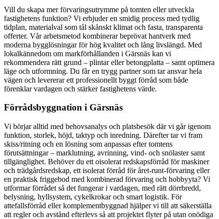
Vill du skapa mer förvaringsutrymme på tomten eller utveckla
fastighetens funktion? Vi erbjuder en smidig process med tydlig
tidplan, materialval som tål skånskt klimat och fasta, transparenta
offerter. Vår arbetsmetod kombinerar beprövat hantverk med
moderna bygglösningar för hög kvalitet och lång livslängd. Med
lokalkännedom om markförhållanden i Gärsnäs kan vi
rekommendera rätt grund – plintar eller betongplatta – samt optimera
läge och utformning. Du får en trygg partner som tar ansvar hela
vägen och levererar ett professionellt byggt förråd som både
förenklar vardagen och stärker fastighetens värde.
Förrådsbyggnation i Gärsnäs
Vi börjar alltid med behovsanalys och platsbesök där vi går igenom
funktion, storlek, höjd, taktyp och inredning. Därefter tar vi fram
skiss/ritning och en lösning som anpassas efter tomtens
förutsättningar – marklutning, avrinning, vind- och snölaster samt
tillgänglighet. Behöver du ett oisolerat redskapsförråd för maskiner
och trädgårdsredskap, ett isolerat förråd för året-runt-förvaring eller
en praktisk friggebod med kombinerad förvaring och hobbyyta? Vi
utformar förrådet så det fungerar i vardagen, med rätt dörrbredd,
belysning, hyllsystem, cykelkrokar och smart logistik. För
attefallsförråd eller komplementbyggnad hjälper vi till att säkerställa
att regler och avstånd efterlevs så att projektet flyter på utan onödiga