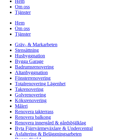
Hem
Om oss
Tjänster
Hem
Om oss
Tjänster
Gräv- & Markarbeten
Stensättning
Husbyggnation
Bygga Garage
Badrumsrenovering
Altanbyggnation
Fönsterrenovering
Totalrenovering Lägenhet
Takrenovering
Golvrenovering
Köksrenovering
Måleri
Renovera takterrass
Renovera balkong
Renovera innergård & gårdsbjälklag
Byta Fjärrvärmeväxlare & Undercentral
Asfaltering & Beläggningsarbeten