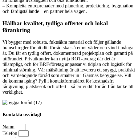
att förlänga livslängden och öka funktionen.
– Kompletta entreprenader med planering, projektering, byggnation
och färdigställande – en partner hela vägen.
Hållbar kvalitet, tydliga offerter och lokal
förankring
Vi bygger med robusta, fuktsäkra material och följer gällande
branschregler för att ditt förråd ska stå emot väder och vind i många
år. Du får en tydlig offert, dokumenterad projektplan och garanti på
utförandet. Privatkunder kan nyttja ROT-avdrag där det är
tillämpligt, och för BRF/företag anpassar vi tidplan och logistik för
minimal störning. Vår målsättning är att leverera ett snyggt, praktiskt
och värdehöjande förråd som smälter in i Gärsnäs bebyggelse. Vill
du komma igång? Fyll i kontaktformuläret för kostnadsfri
rådgivning, platsbesök och offert – så tar vi ditt förråd från tanke till
verklighet.
Kontakta oss idag!
Namn
Telefon