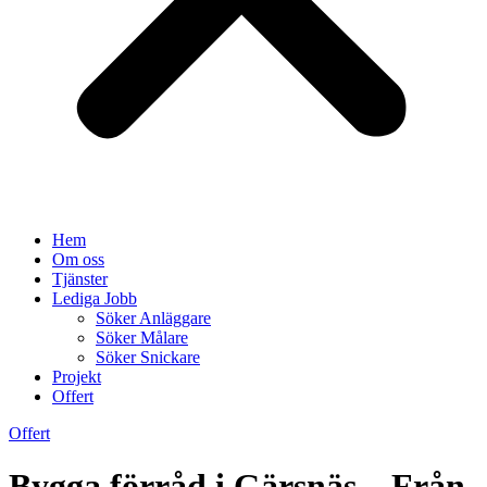
Hem
Om oss
Tjänster
Lediga Jobb
Söker Anläggare
Söker Målare
Söker Snickare
Projekt
Offert
Offert
Bygga förråd i Gärsnäs – Från