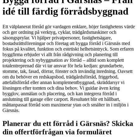
idé till färdig förrådsbyggnad
Ett välplanerat förråd gör vardagen enklare, höjer fastighetens värde
och ger ordning på verktyg, cyklar, trädgårdsmaskiner och
säsongsprylar. Vi hjälper privatpersoner, fastighetsägare,
bostadsrättsföreningar och företag att bygga förråd i Gärsnäs med
fokus på kvalitet, funktion och estetiskt helhetsintryck. Som erfaren
byggfirma erbjuder vi allt från rådgivning och planering till
projektering och nybyggnation av förråd – alltid som komplett
totalentreprenad där vi tar ansvar för hela kedjan: grundarbete,
stomme, tak, fasad, dörrar, fönster och invändig inredning. Oavsett
om du behöver en redskapsbod, trädgårdsförråd, friggebod,
attefallsförråd eller annan komplementbyggnad, skräddarsyr vi
lösningen efter tomten och dina behov. Vi guidar även kring
bygglov, anmälan och placering, och kan integrera förråd i
anslutning till garage eller carport. Resultatet blir ett hållbart,
måttanpassat förråd som maximerar ytan och smälter in i miljön i
Gärsnäs.
Planerar du ett förråd i Gärsnäs? Skicka
din offertförfrågan via formuläret