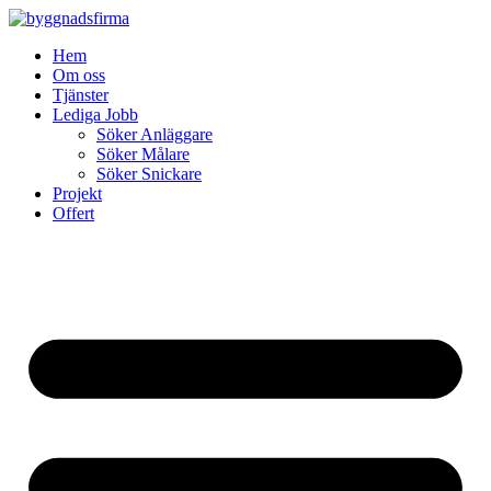
Skip
to
Hem
content
Om oss
Tjänster
Lediga Jobb
Söker Anläggare
Söker Målare
Söker Snickare
Projekt
Offert