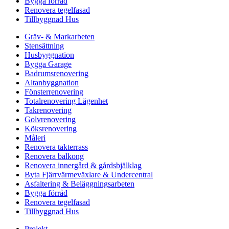
Bygga förråd
Renovera tegelfasad
Tillbyggnad Hus
Gräv- & Markarbeten
Stensättning
Husbyggnation
Bygga Garage
Badrumsrenovering
Altanbyggnation
Fönsterrenovering
Totalrenovering Lägenhet
Takrenovering
Golvrenovering
Köksrenovering
Måleri
Renovera takterrass
Renovera balkong
Renovera innergård & gårdsbjälklag
Byta Fjärrvärmeväxlare & Undercentral
Asfaltering & Beläggningsarbeten
Bygga förråd
Renovera tegelfasad
Tillbyggnad Hus
Projekt