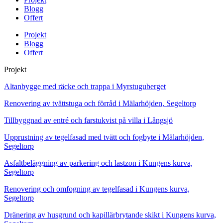
Blogg
Offert
Projekt
Blogg
Offert
Projekt
Altanbygge med räcke och trappa i Myrstuguberget
Renovering av tvättstuga och förråd i Mälarhöjden, Segeltorp
Tillbyggnad av entré och farstukvist på villa i Långsjö
Upprustning av tegelfasad med tvätt och fogbyte i Mälarhöjden,
Segeltorp
Asfaltbeläggning av parkering och lastzon i Kungens kurva,
Segeltorp
Renovering och omfogning av tegelfasad i Kungens kurva,
Segeltorp
Dränering av husgrund och kapillärbrytande skikt i Kungens kurva,