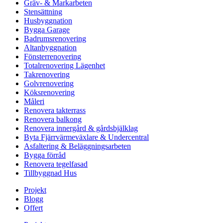
Gräv- & Markarbeten
Stensättning
Husbyggnation
Bygga Garage
Badrumsrenovering
Altanbyggnation
Fönsterrenovering
Totalrenovering Lägenhet
Takrenovering
Golvrenovering
Köksrenovering
Måleri
Renovera takterrass
Renovera balkong
Renovera innergård & gårdsbjälklag
Byta Fjärrvärmeväxlare & Undercentral
Asfaltering & Beläggningsarbeten
Bygga förråd
Renovera tegelfasad
Tillbyggnad Hus
Projekt
Blogg
Offert