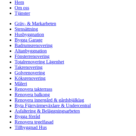
Hem
Om oss
Tjänster
Gräv- & Markarbeten
Stensättning
Husbyggnation
Bygga Garage
Badrumsrenovering
Altanbyggnation
Fönsterrenovering
Totalrenovering Lägenhet
Takrenovering
Golvrenovering
Köksrenovering
Måleri
Renovera takterrass
Renovera balkong
Renovera innergård & gårdsbjälklag
Byta Fjärrvärmeväxlare & Undercentral
Asfaltering & Beläggningsarbeten
Bygga förråd
Renovera tegelfasad
Tillbyggnad Hus