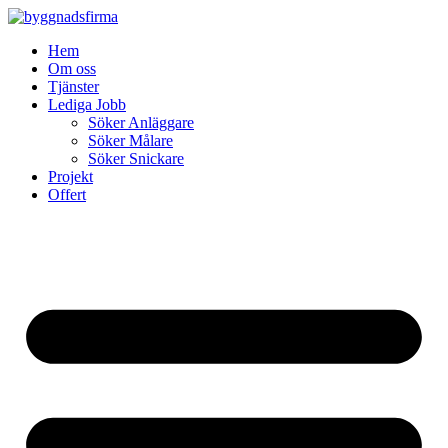
Skip
to
Hem
content
Om oss
Tjänster
Lediga Jobb
Söker Anläggare
Söker Målare
Söker Snickare
Projekt
Offert