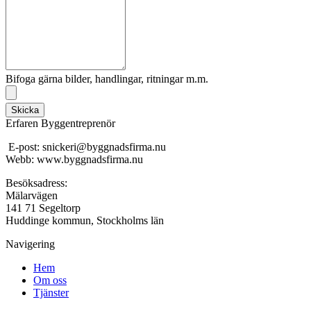
Bifoga gärna bilder, handlingar, ritningar m.m.
Skicka
Erfaren Byggentreprenör
E-post: snickeri@byggnadsfirma.nu
Webb: www.byggnadsfirma.nu
Besöksadress:
Mälarvägen
141 71 Segeltorp
Huddinge kommun, Stockholms län
Navigering
Hem
Om oss
Tjänster