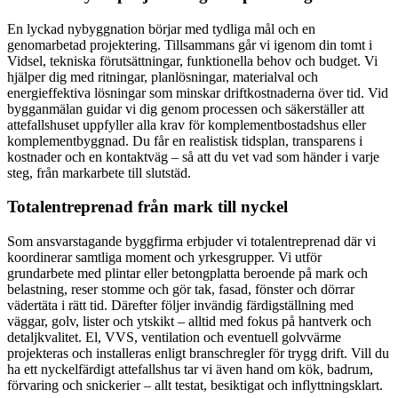
En lyckad nybyggnation börjar med tydliga mål och en
genomarbetad projektering. Tillsammans går vi igenom din tomt i
Vidsel, tekniska förutsättningar, funktionella behov och budget. Vi
hjälper dig med ritningar, planlösningar, materialval och
energieffektiva lösningar som minskar driftkostnaderna över tid. Vid
bygganmälan guidar vi dig genom processen och säkerställer att
attefallshuset uppfyller alla krav för komplementbostadshus eller
komplementbyggnad. Du får en realistisk tidsplan, transparens i
kostnader och en kontaktväg – så att du vet vad som händer i varje
steg, från markarbete till slutstäd.
Totalentreprenad från mark till nyckel
Som ansvarstagande byggfirma erbjuder vi totalentreprenad där vi
koordinerar samtliga moment och yrkesgrupper. Vi utför
grundarbete med plintar eller betongplatta beroende på mark och
belastning, reser stomme och gör tak, fasad, fönster och dörrar
vädertäta i rätt tid. Därefter följer invändig färdigställning med
väggar, golv, lister och ytskikt – alltid med fokus på hantverk och
detaljkvalitet. El, VVS, ventilation och eventuell golvvärme
projekteras och installeras enligt branschregler för trygg drift. Vill du
ha ett nyckelfärdigt attefallshus tar vi även hand om kök, badrum,
förvaring och snickerier – allt testat, besiktigat och inflyttningsklart.