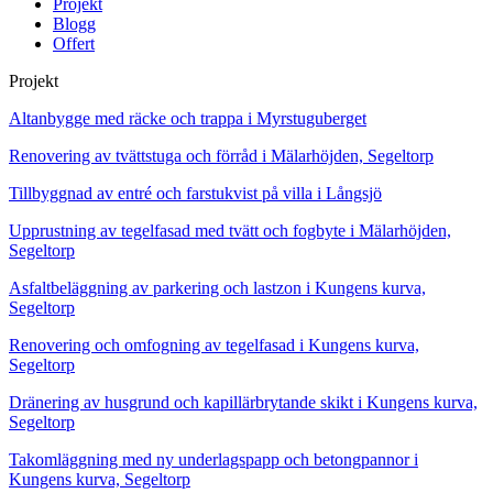
Projekt
Blogg
Offert
Projekt
Altanbygge med räcke och trappa i Myrstuguberget
Renovering av tvättstuga och förråd i Mälarhöjden, Segeltorp
Tillbyggnad av entré och farstukvist på villa i Långsjö
Upprustning av tegelfasad med tvätt och fogbyte i Mälarhöjden,
Segeltorp
Asfaltbeläggning av parkering och lastzon i Kungens kurva,
Segeltorp
Renovering och omfogning av tegelfasad i Kungens kurva,
Segeltorp
Dränering av husgrund och kapillärbrytande skikt i Kungens kurva,
Segeltorp
Takomläggning med ny underlagspapp och betongpannor i
Kungens kurva, Segeltorp