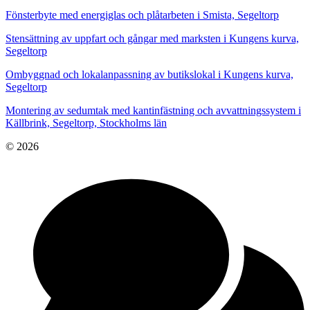
Fönsterbyte med energiglas och plåtarbeten i Smista, Segeltorp
Stensättning av uppfart och gångar med marksten i Kungens kurva,
Segeltorp
Ombyggnad och lokalanpassning av butikslokal i Kungens kurva,
Segeltorp
Montering av sedumtak med kantinfästning och avvattningssystem i
Källbrink, Segeltorp, Stockholms län
© 2026