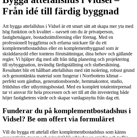
Från idé till färdig byggnad
Att bygga attefallshus i Vidsel är ett smart sätt att skapa mer yta med
hög funktion och kvalitet – oavsett om du är privatperson,
fastighetsägare, bostadsrättsförening eller företag. Med en
professionell byggfirma och erfarna snickare får du ett
komplementbostadshus eller en komplementbyggnad som är
skräddarsydd efter tomtens förutsättningar, dina behov och gällande
regler. Vi hjälper dig med allt från tidig planering och projektering
till nybyggnation, invändig färdigställning och slutbesiktning.
Resultatet blir ett hållbart attefallshus med rätt isolering, robust grund
och genomtänkta material som fungerar i Norrbottens klimat –
perfekt som gästhus, generationsboende, hemmakontor, studio,
fritidshus eller uthyrningsbostad. Med en komplett totalentreprenad
tar vi ansvar för hela processen och ser till att din investering både
höjer fastighetens värde och skapar vardagsnytta från dag ett.
Funderar du på komplementbostadshus i
Vidsel? Be om offert via formuläret
Vill du bygga ett attefall eller komplementbostadshus som känns