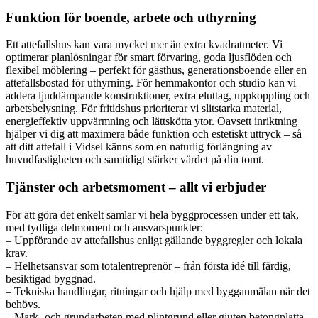
Funktion för boende, arbete och uthyrning
Ett attefallshus kan vara mycket mer än extra kvadratmeter. Vi
optimerar planlösningar för smart förvaring, goda ljusflöden och
flexibel möblering – perfekt för gästhus, generationsboende eller en
attefallsbostad för uthyrning. För hemmakontor och studio kan vi
addera ljuddämpande konstruktioner, extra eluttag, uppkoppling och
arbetsbelysning. För fritidshus prioriterar vi slitstarka material,
energieffektiv uppvärmning och lättskötta ytor. Oavsett inriktning
hjälper vi dig att maximera både funktion och estetiskt uttryck – så
att ditt attefall i Vidsel känns som en naturlig förlängning av
huvudfastigheten och samtidigt stärker värdet på din tomt.
Tjänster och arbetsmoment – allt vi erbjuder
För att göra det enkelt samlar vi hela byggprocessen under ett tak,
med tydliga delmoment och ansvarspunkter:
– Uppförande av attefallshus enligt gällande byggregler och lokala
krav.
– Helhetsansvar som totalentreprenör – från första idé till färdig,
besiktigad byggnad.
– Tekniska handlingar, ritningar och hjälp med bygganmälan när det
behövs.
– Mark- och grundarbeten med plintgrund eller gjuten betongplatta