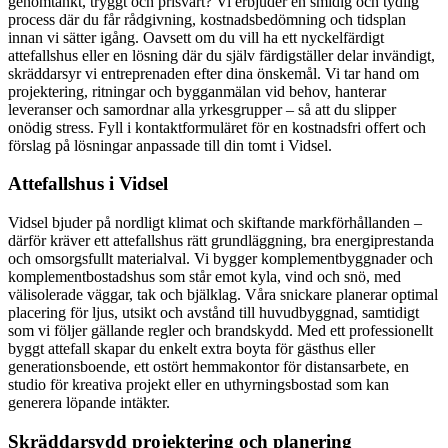
genomtänkt, tryggt och prisvärt? Vi erbjuder en smidig och tydlig
process där du får rådgivning, kostnadsbedömning och tidsplan
innan vi sätter igång. Oavsett om du vill ha ett nyckelfärdigt
attefallshus eller en lösning där du själv färdigställer delar invändigt,
skräddarsyr vi entreprenaden efter dina önskemål. Vi tar hand om
projektering, ritningar och bygganmälan vid behov, hanterar
leveranser och samordnar alla yrkesgrupper – så att du slipper
onödig stress. Fyll i kontaktformuläret för en kostnadsfri offert och
förslag på lösningar anpassade till din tomt i Vidsel.
Attefallshus i Vidsel
Vidsel bjuder på nordligt klimat och skiftande markförhållanden –
därför kräver ett attefallshus rätt grundläggning, bra energiprestanda
och omsorgsfullt materialval. Vi bygger komplementbyggnader och
komplementbostadshus som står emot kyla, vind och snö, med
välisolerade väggar, tak och bjälklag. Våra snickare planerar optimal
placering för ljus, utsikt och avstånd till huvudbyggnad, samtidigt
som vi följer gällande regler och brandskydd. Med ett professionellt
byggt attefall skapar du enkelt extra boyta för gästhus eller
generationsboende, ett ostört hemmakontor för distansarbete, en
studio för kreativa projekt eller en uthyrningsbostad som kan
generera löpande intäkter.
Skräddarsydd projektering och planering