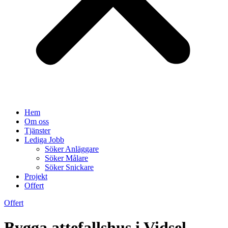
Hem
Om oss
Tjänster
Lediga Jobb
Söker Anläggare
Söker Målare
Söker Snickare
Projekt
Offert
Offert
Bygga attefallshus i Vidsel –