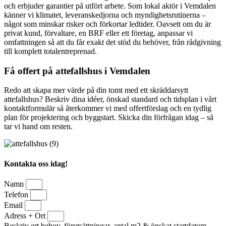
och erbjuder garantier på utfört arbete. Som lokal aktör i Vemdalen
känner vi klimatet, leveranskedjorna och myndighetsrutinerna –
något som minskar risker och förkortar ledtider. Oavsett om du är
privat kund, förvaltare, en BRF eller ett företag, anpassar vi
omfattningen så att du får exakt det stöd du behöver, från rådgivning
till komplett totalentreprenad.
Få offert på attefallshus i Vemdalen
Redo att skapa mer värde på din tomt med ett skräddarsytt
attefallshus? Beskriv dina idéer, önskad standard och tidsplan i vårt
kontaktformulär så återkommer vi med offertförslag och en tydlig
plan för projektering och byggstart. Skicka din förfrågan idag – så
tar vi hand om resten.
Kontakta oss idag!
Namn
Telefon
Email
Adress + Ort
Beskriv ert behov, förutsättningar, antal m2 & önskat startdatum