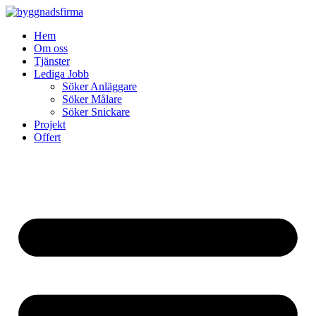
Skip
to
Hem
content
Om oss
Tjänster
Lediga Jobb
Söker Anläggare
Söker Målare
Söker Snickare
Projekt
Offert