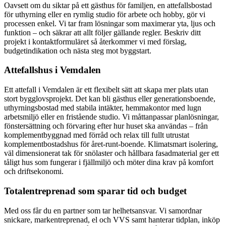
Oavsett om du siktar på ett gästhus för familjen, en attefallsbostad
för uthyrning eller en rymlig studio för arbete och hobby, gör vi
processen enkel. Vi tar fram lösningar som maximerar yta, ljus och
funktion – och säkrar att allt följer gällande regler. Beskriv ditt
projekt i kontaktformuläret så återkommer vi med förslag,
budgetindikation och nästa steg mot byggstart.
Attefallshus i Vemdalen
Ett attefall i Vemdalen är ett flexibelt sätt att skapa mer plats utan
stort bygglovsprojekt. Det kan bli gästhus eller generationsboende,
uthyrningsbostad med stabila intäkter, hemmakontor med lugn
arbetsmiljö eller en fristående studio. Vi måttanpassar planlösningar,
fönstersättning och förvaring efter hur huset ska användas – från
komplementbyggnad med förråd och relax till fullt utrustat
komplementbostadshus för året-runt-boende. Klimatsmart isolering,
väl dimensionerat tak för snölaster och hållbara fasadmaterial ger ett
tåligt hus som fungerar i fjällmiljö och möter dina krav på komfort
och driftsekonomi.
Totalentreprenad som sparar tid och budget
Med oss får du en partner som tar helhetsansvar. Vi samordnar
snickare, markentreprenad, el och VVS samt hanterar tidplan, inköp