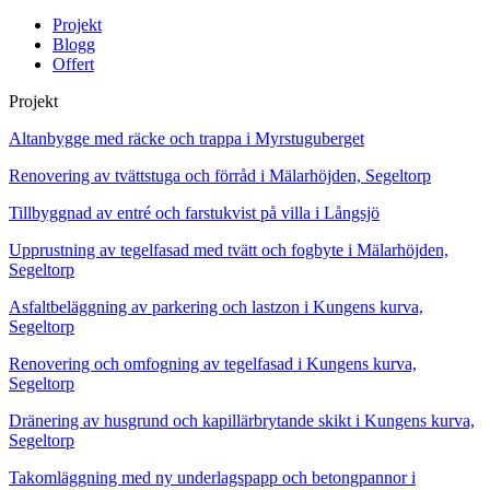
Projekt
Blogg
Offert
Projekt
Altanbygge med räcke och trappa i Myrstuguberget
Renovering av tvättstuga och förråd i Mälarhöjden, Segeltorp
Tillbyggnad av entré och farstukvist på villa i Långsjö
Upprustning av tegelfasad med tvätt och fogbyte i Mälarhöjden,
Segeltorp
Asfaltbeläggning av parkering och lastzon i Kungens kurva,
Segeltorp
Renovering och omfogning av tegelfasad i Kungens kurva,
Segeltorp
Dränering av husgrund och kapillärbrytande skikt i Kungens kurva,
Segeltorp
Takomläggning med ny underlagspapp och betongpannor i