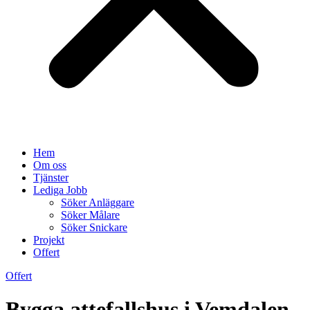
Hem
Om oss
Tjänster
Lediga Jobb
Söker Anläggare
Söker Målare
Söker Snickare
Projekt
Offert
Offert
Bygga attefallshus i Vemdalen