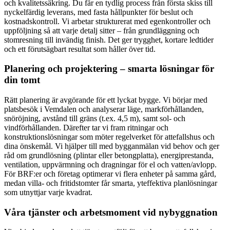
och kvalitetssäkring. Du får en tydlig process från första skiss till
nyckelfärdig leverans, med fasta hållpunkter för beslut och
kostnadskontroll. Vi arbetar strukturerat med egenkontroller och
uppföljning så att varje detalj sitter – från grundläggning och
stomresning till invändig finish. Det ger trygghet, kortare ledtider
och ett förutsägbart resultat som håller över tid.
Planering och projektering – smarta lösningar för
din tomt
Rätt planering är avgörande för ett lyckat bygge. Vi börjar med
platsbesök i Vemdalen och analyserar läge, markförhållanden,
snöröjning, avstånd till gräns (t.ex. 4,5 m), samt sol- och
vindförhållanden. Därefter tar vi fram ritningar och
konstruktionslösningar som möter regelverket för attefallshus och
dina önskemål. Vi hjälper till med bygganmälan vid behov och ger
råd om grundlösning (plintar eller betongplatta), energiprestanda,
ventilation, uppvärmning och dragningar för el och vatten/avlopp.
För BRF:er och företag optimerar vi flera enheter på samma gård,
medan villa- och fritidstomter får smarta, yteffektiva planlösningar
som utnyttjar varje kvadrat.
Våra tjänster och arbetsmoment vid nybyggnation