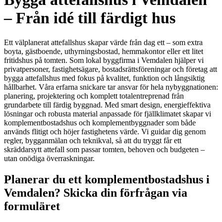
– Från idé till färdigt hus
Ett välplanerat attefallshus skapar värde från dag ett – som extra
boyta, gästboende, uthyrningsbostad, hemmakontor eller ett litet
fritidshus på tomten. Som lokal byggfirma i Vemdalen hjälper vi
privatpersoner, fastighetsägare, bostadsrättsföreningar och företag att
bygga attefallshus med fokus på kvalitet, funktion och långsiktig
hållbarhet. Våra erfarna snickare tar ansvar för hela nybyggnationen:
planering, projektering och komplett totalentreprenad från
grundarbete till färdig byggnad. Med smart design, energieffektiva
lösningar och robusta material anpassade för fjällklimatet skapar vi
komplementbostadshus och komplementbyggnader som både
används flitigt och höjer fastighetens värde. Vi guidar dig genom
regler, bygganmälan och teknikval, så att du tryggt får ett
skräddarsytt attefall som passar tomten, behoven och budgeten –
utan onödiga överraskningar.
Planerar du ett komplementbostadshus i
Vemdalen? Skicka din förfrågan via
formuläret