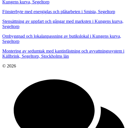
Kungens kurva, Segeltorp
Fönsterbyte med energiglas och plåtarbeten i Smista, Segeltorp
Stensättning av uppfart och gångar med marksten i Kungens kurva,
Segeltorp
Ombyggnad och lokalanpassning av butikslokal i Kungens kurva,
Segeltorp
Montering av sedumtak med kantinfästning och avvattningssystem i
Källbrink, Segeltorp, Stockholms län
© 2026