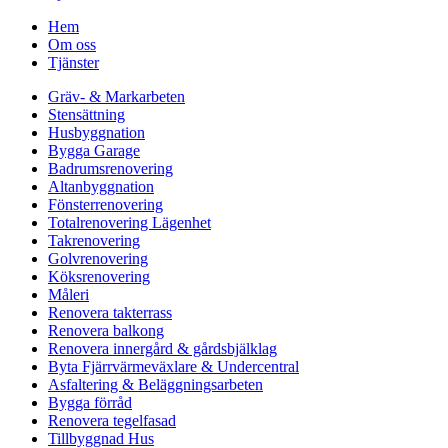
Hem
Om oss
Tjänster
Gräv- & Markarbeten
Stensättning
Husbyggnation
Bygga Garage
Badrumsrenovering
Altanbyggnation
Fönsterrenovering
Totalrenovering Lägenhet
Takrenovering
Golvrenovering
Köksrenovering
Måleri
Renovera takterrass
Renovera balkong
Renovera innergård & gårdsbjälklag
Byta Fjärrvärmeväxlare & Undercentral
Asfaltering & Beläggningsarbeten
Bygga förråd
Renovera tegelfasad
Tillbyggnad Hus