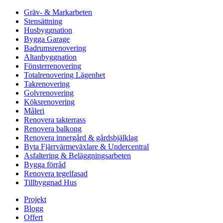
Gräv- & Markarbeten
Stensättning
Husbyggnation
Bygga Garage
Badrumsrenovering
Altanbyggnation
Fönsterrenovering
Totalrenovering Lägenhet
Takrenovering
Golvrenovering
Köksrenovering
Måleri
Renovera takterrass
Renovera balkong
Renovera innergård & gårdsbjälklag
Byta Fjärrvärmeväxlare & Undercentral
Asfaltering & Beläggningsarbeten
Bygga förråd
Renovera tegelfasad
Tillbyggnad Hus
Projekt
Blogg
Offert