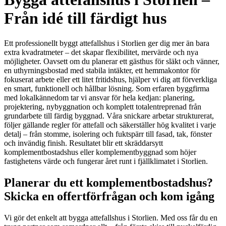
Från idé till färdigt hus
Ett professionellt byggt attefallshus i Storlien ger dig mer än bara
extra kvadratmeter – det skapar flexibilitet, mervärde och nya
möjligheter. Oavsett om du planerar ett gästhus för släkt och vänner,
en uthyrningsbostad med stabila intäkter, ett hemmakontor för
fokuserat arbete eller ett litet fritidshus, hjälper vi dig att förverkliga
en smart, funktionell och hållbar lösning. Som erfaren byggfirma
med lokalkännedom tar vi ansvar för hela kedjan: planering,
projektering, nybyggnation och komplett totalentreprenad från
grundarbete till färdig byggnad. Våra snickare arbetar strukturerat,
följer gällande regler för attefall och säkerställer hög kvalitet i varje
detalj – från stomme, isolering och fuktspärr till fasad, tak, fönster
och invändig finish. Resultatet blir ett skräddarsytt
komplementbostadshus eller komplementbyggnad som höjer
fastighetens värde och fungerar året runt i fjällklimatet i Storlien.
Planerar du ett komplementbostadshus?
Skicka en offertförfrågan och kom igång
Vi gör det enkelt att bygga attefallshus i Storlien. Med oss får du en