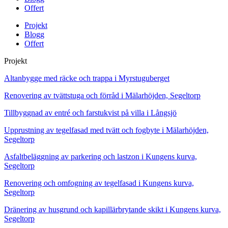
Offert
Projekt
Blogg
Offert
Projekt
Altanbygge med räcke och trappa i Myrstuguberget
Renovering av tvättstuga och förråd i Mälarhöjden, Segeltorp
Tillbyggnad av entré och farstukvist på villa i Långsjö
Upprustning av tegelfasad med tvätt och fogbyte i Mälarhöjden,
Segeltorp
Asfaltbeläggning av parkering och lastzon i Kungens kurva,
Segeltorp
Renovering och omfogning av tegelfasad i Kungens kurva,
Segeltorp
Dränering av husgrund och kapillärbrytande skikt i Kungens kurva,
Segeltorp