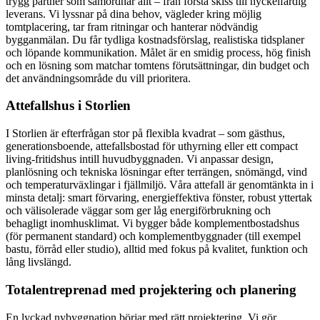
trygg partner som samordnar allt – från första skiss till nyckelfärdig
leverans. Vi lyssnar på dina behov, vägleder kring möjlig
tomtplacering, tar fram ritningar och hanterar nödvändig
bygganmälan. Du får tydliga kostnadsförslag, realistiska tidsplaner
och löpande kommunikation. Målet är en smidig process, hög finish
och en lösning som matchar tomtens förutsättningar, din budget och
det användningsområde du vill prioritera.
Attefallshus i Storlien
I Storlien är efterfrågan stor på flexibla kvadrat – som gästhus,
generationsboende, attefallsbostad för uthyrning eller ett compact
living-fritidshus intill huvudbyggnaden. Vi anpassar design,
planlösning och tekniska lösningar efter terrängen, snömängd, vind
och temperaturväxlingar i fjällmiljö. Våra attefall är genomtänkta in i
minsta detalj: smart förvaring, energieffektiva fönster, robust yttertak
och välisolerade väggar som ger låg energiförbrukning och
behagligt inomhusklimat. Vi bygger både komplementbostadshus
(för permanent standard) och komplementbyggnader (till exempel
bastu, förråd eller studio), alltid med fokus på kvalitet, funktion och
lång livslängd.
Totalentreprenad med projektering och planering
En lyckad nybyggnation börjar med rätt projektering. Vi gör