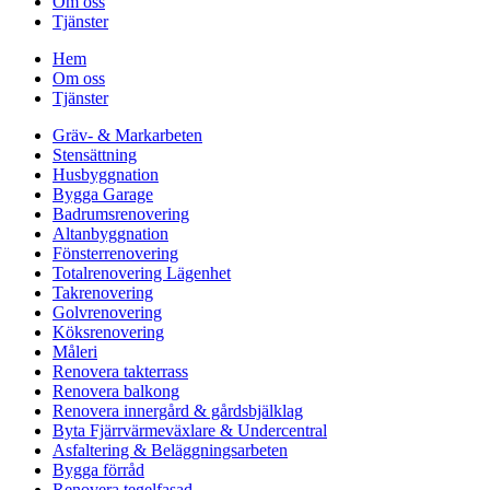
Om oss
Tjänster
Hem
Om oss
Tjänster
Gräv- & Markarbeten
Stensättning
Husbyggnation
Bygga Garage
Badrumsrenovering
Altanbyggnation
Fönsterrenovering
Totalrenovering Lägenhet
Takrenovering
Golvrenovering
Köksrenovering
Måleri
Renovera takterrass
Renovera balkong
Renovera innergård & gårdsbjälklag
Byta Fjärrvärmeväxlare & Undercentral
Asfaltering & Beläggningsarbeten
Bygga förråd
Renovera tegelfasad