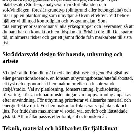
platsbesök i Storlien, analyserar markförhållanden och
sol-/vindlägen, föreslår grundtyp (plintgrund eller betongplatta) och
ritar upp en planlösning som utnyttjar 30 kvm effektivt. Vid behov
hjälper vi till med kontrollplan och bygganmälan. Som
totalentreprenör samordnar vi alla yrkesgrupper och leveranser, så att
du bara har en kontakt och en tidsplan att förhålla dig till. Det sparar
tid, minimerar risker och ger ett jämnt flöde från markarbete till sista
list.
Skräddarsydd design för boende, uthyrning och
arbete
Vi utgår alltid från ditt mål med attefallshuset: ett generöst gästhus
eller generationsboende, en lönsam uthyrningsbostad/attefallsbostad,
ett tyst och ergonomiskt hemmakontor eller en inspirerande
ateljé/studio. Val av planlösning, fönstersättning, ljudisolering,
förvaring, köks- och badrumslösningar samt uppvärmning anpassas
efter användning. För uthyrning prioriterar vi slitstarka material och
energieffektiv drift. För hemmakontor fokuserar vi på akustik och
ljus. För fritidshus maximerar vi social yta, sovloft och lättstädade
ytskikt. Allt måttanpassas efter tomt, stil och önskemål.
Teknik, material och hållbarhet för fjällklimat