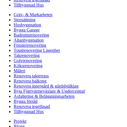
Tillbyggnad Hus
Gräv- & Markarbeten
Stensättning
Husbyggnation
Bygga Garage
Badrumsrenovering
Altanbyggnation
Fönsterrenovering
Totalrenovering Lägenhet
Takrenovering
Golvrenovering
Köksrenovering
Måleri
Renovera takterrass
Renovera balkong
Renovera innergård & gårdsbjälklag
Byta Fjärrvärmeväxlare & Undercentral
Asfaltering & Beläggningsarbeten
Bygga förråd
Renovera tegelfasad
Tillbyggnad Hus
Projekt
Blogg