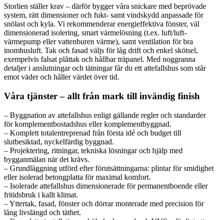
Storlien ställer krav – därför bygger våra snickare med beprövade
system, rätt dimensioner och fukt- samt vindskydd anpassade för
snölast och kyla. Vi rekommenderar energieffektiva fönster, väl
dimensionerad isolering, smart värmelösning (t.ex. luft/luft-
värmepump eller vattenburen värme), samt ventilation för bra
inomhusluft. Tak och fasad väljs för låg drift och enkel skötsel,
exempelvis falsat plåttak och hållbar träpanel. Med noggranna
detaljer i anslutningar och tätningar får du ett attefallshus som står
emot väder och håller värdet över tid.
Våra tjänster – allt från mark till invändig finish
– Byggnation av attefallshus enligt gällande regler och standarder
för komplementbostadshus eller komplementbyggnad.
– Komplett totalentreprenad från första idé och budget till
slutbesiktad, nyckelfärdig byggnad.
– Projektering, ritningar, tekniska lösningar och hjälp med
bygganmälan när det krävs.
– Grundläggning utförd efter förutsättningarna: plintar för smidighet
eller isolerad betongplatta för maximal komfort.
– Isolerade attefallshus dimensionerade för permanentboende eller
fritidsbruk i kallt klimat.
– Yttertak, fasad, fönster och dörrar monterade med precision för
lång livslängd och täthet.