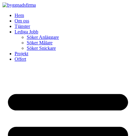
Skip
to
Hem
content
Om oss
Tjänster
Lediga Jobb
Söker Anläggare
Söker Målare
Söker Snickare
Projekt
Offert