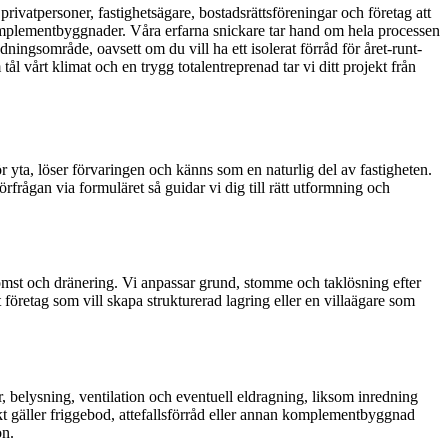
ivatpersoner, fastighetsägare, bostadsrättsföreningar och företag att
komplementbyggnader. Våra erfarna snickare tar hand om hela processen
ingsområde, oavsett om du vill ha ett isolerat förråd för året-runt-
tål vårt klimat och en trygg totalentreprenad tar vi ditt projekt från
ör yta, löser förvaringen och känns som en naturlig del av fastigheten.
rfrågan via formuläret så guidar vi dig till rätt utformning och
mst och dränering. Vi anpassar grund, stomme och taklösning efter
 företag som vill skapa strukturerad lagring eller en villaägare som
 belysning, ventilation och eventuell eldragning, liksom inredning
kt gäller friggebod, attefallsförråd eller annan komplementbyggnad
on.