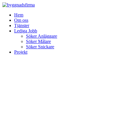
Skip
to
Hem
content
Om oss
Tjänster
Lediga Jobb
Söker Anläggare
Söker Målare
Söker Snickare
Projekt