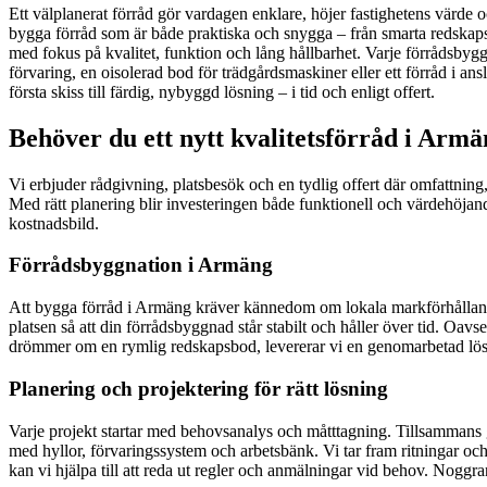
Ett välplanerat förråd gör vardagen enklare, höjer fastighetens värde 
bygga förråd som är både praktiska och snygga – från smarta redskaps
med fokus på kvalitet, funktion och lång hållbarhet. Varje förrådsbygg
förvaring, en oisolerad bod för trädgårdsmaskiner eller ett förråd i ansl
första skiss till färdig, nybyggd lösning – i tid och enligt offert.
Behöver du ett nytt kvalitetsförråd i Armä
Vi erbjuder rådgivning, platsbesök och en tydlig offert där omfattning, 
Med rätt planering blir investeringen både funktionell och värdehöjande
kostnadsbild.
Förrådsbyggnation i Armäng
Att bygga förråd i Armäng kräver kännedom om lokala markförhållande
platsen så att din förrådsbyggnad står stabilt och håller över tid. Oav
drömmer om en rymlig redskapsbod, levererar vi en genomarbetad lösn
Planering och projektering för rätt lösning
Varje projekt startar med behovsanalys och måtttagning. Tillsammans g
med hyllor, förvaringssystem och arbetsbänk. Vi tar fram ritningar oc
kan vi hjälpa till att reda ut regler och anmälningar vid behov. Noggr