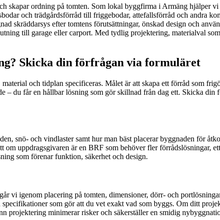
och skapar ordning på tomten. Som lokal byggfirma i Armäng hjälper vi pr
bodar och trädgårdsförråd till friggebodar, attefallsförråd och andra 
nad skräddarsys efter tomtens förutsättningar, önskad design och användn
utning till garage eller carport. Med tydlig projektering, materialval som 
ng? Skicka din förfrågan via formuläret
material och tidplan specificeras. Målet är att skapa ett förråd som frig
 – du får en hållbar lösning som gör skillnad från dag ett. Skicka din fö
n, snö- och vindlaster samt hur man bäst placerar byggnaden för åtko
sett om uppdragsgivaren är en BRF som behöver fler förrådslösningar, ett
ing som förenar funktion, säkerhet och design.
år vi igenom placering på tomten, dimensioner, dörr- och portlösningar,
h specifikationer som gör att du vet exakt vad som byggs. Om ditt proje
ann projektering minimerar risker och säkerställer en smidig nybyggnati