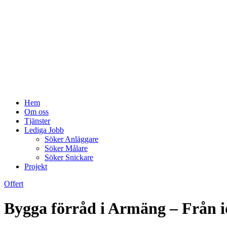
Hem
Om oss
Tjänster
Lediga Jobb
Söker Anläggare
Söker Målare
Söker Snickare
Projekt
Offert
Bygga förråd i Armäng – Från id