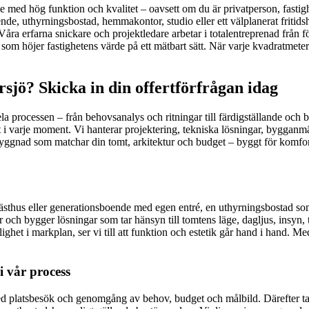
ymme med hög funktion och kvalitet – oavsett om du är privatperson, fasti
oende, uthyrningsbostad, hemmakontor, studio eller ett välplanerat frit
 erfarna snickare och projektledare arbetar i totalentreprenad från förs
som höjer fastighetens värde på ett mätbart sätt. När varje kvadratmeter
sjö? Skicka in din offertförfrågan idag
 hela processen – från behovsanalys och ritningar till färdigställande och
tet i varje moment. Vi hanterar projektering, tekniska lösningar, bygga
gnad som matchar din tomt, arkitektur och budget – byggt för komfort å
t gästhus eller generationsboende med egen entré, en uthyrningsbostad so
ar och bygger lösningar som tar hänsyn till tomtens läge, dagljus, insyn,
ghet i markplan, ser vi till att funktion och estetik går hand i hand. Med 
i vår process
 med platsbesök och genomgång av behov, budget och målbild. Därefter ta