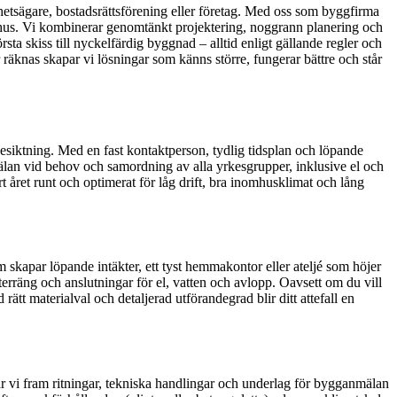
ghetsägare, bostadsrättsförening eller företag. Med oss som byggfirma
idshus. Vi kombinerar genomtänkt projektering, noggrann planering och
ta skiss till nyckelfärdig byggnad – alltid enligt gällande regler och
 räknas skapar vi lösningar som känns större, fungerar bättre och står
 besiktning. Med en fast kontaktperson, tydlig tidsplan och löpande
nmälan vid behov och samordning av alla yrkesgrupper, inklusive el och
ret runt och optimerat för låg drift, bra inomhusklimat och lång
m skapar löpande intäkter, ett tyst hemmakontor eller ateljé som höjer
 terräng och anslutningar för el, vatten och avlopp. Oavsett om du vill
rätt materialval och detaljerad utförandegrad blir ditt attefall en
r vi fram ritningar, tekniska handlingar och underlag för bygganmälan