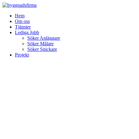
Skip
to
Hem
content
Om oss
Tjänster
Lediga Jobb
Söker Anläggare
Söker Målare
Söker Snickare
Projekt