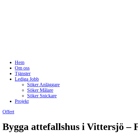
Hem
Om oss
Tjänster
Lediga Jobb
Söker Anläggare
Söker Målare
Söker Snickare
Projekt
Offert
Bygga attefallshus i Vittersjö – F