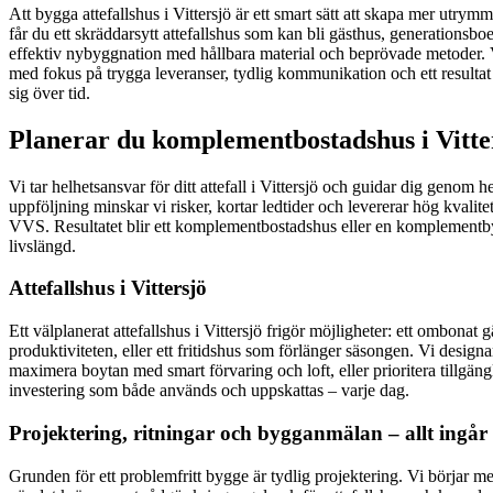
Att bygga attefallshus i Vittersjö är ett smart sätt att skapa mer utr
får du ett skräddarsytt attefallshus som kan bli gästhus, generationsb
effektiv nybyggnation med hållbara material och beprövade metoder. Våra
med fokus på trygga leveranser, tydlig kommunikation och ett resultat 
sig över tid.
Planerar du komplementbostadshus i Vitter
Vi tar helhetsansvar för ditt attefall i Vittersjö och guidar dig genom
uppföljning minskar vi risker, kortar ledtider och levererar hög kvali
VVS. Resultatet blir ett komplementbostadshus eller en komplementbyg
livslängd.
Attefallshus i Vittersjö
Ett välplanerat attefallshus i Vittersjö frigör möjligheter: ett ombona
produktiviteten, eller ett fritidshus som förlänger säsongen. Vi design
maximera boytan med smart förvaring och loft, eller prioritera tillgängli
investering som både används och uppskattas – varje dag.
Projektering, ritningar och bygganmälan – allt ingår 
Grunden för ett problemfritt bygge är tydlig projektering. Vi börjar