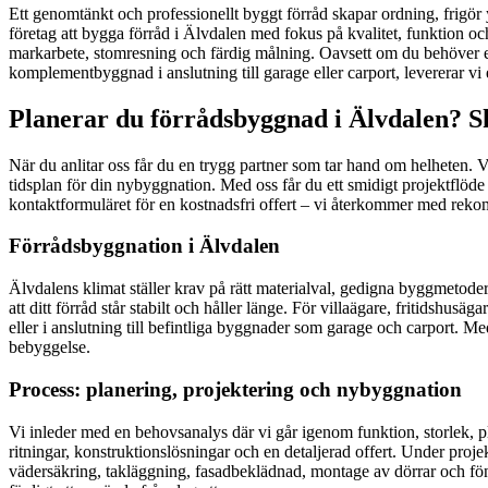
Ett genomtänkt och professionellt byggt förråd skapar ordning, frigör 
företag att bygga förråd i Älvdalen med fokus på kvalitet, funktion o
markarbete, stomresning och färdig målning. Oavsett om du behöver en re
komplementbyggnad i anslutning till garage eller carport, levererar v
Planerar du förrådsbyggnad i Älvdalen? Sk
När du anlitar oss får du en trygg partner som tar hand om helheten. Vi
tidsplan för din nybyggnation. Med oss får du ett smidigt projektflöde d
kontaktformuläret för en kostnadsfri offert – vi återkommer med reko
Förrådsbyggnation i Älvdalen
Älvdalens klimat ställer krav på rätt materialval, gedigna byggmetode
att ditt förråd står stabilt och håller länge. För villaägare, fritidshus
eller i anslutning till befintliga byggnader som garage och carport. 
bebyggelse.
Process: planering, projektering och nybyggnation
Vi inleder med en behovsanalys där vi går igenom funktion, storlek, 
ritningar, konstruktionslösningar och en detaljerad offert. Under projek
vädersäkring, takläggning, fasadbeklädnad, montage av dörrar och fön