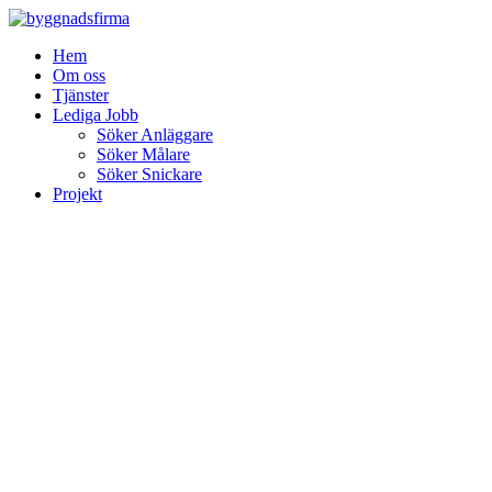
Skip
to
Hem
content
Om oss
Tjänster
Lediga Jobb
Söker Anläggare
Söker Målare
Söker Snickare
Projekt