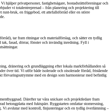
Vi hjälper privatpersoner, fastighetsägare, bostadsrättsföreningar och
uder vi totalentreprenad – från planering och projektering till
unt-bruk, en friggebod, ett attefallsförråd eller en större
rde.
rråd), tar fram ritningar och materialförslag, och sätter en tydlig
 tak, fasad, dörrar, fönster och invändig inredning. Fyll i
tsättningar.
tning, dränering och grundläggning efter lokala markförhållanden så
ader över tid. Vi utför både isolerade och oisolerade förråd, fristående
ktiskt förvaringsutrymme med en design som harmonierar med befintlig
mentbyggnad. Därefter tar våra snickare och projektledare fram
armerad betongplatta med fuktspärr. Byggstarten omfattar stomresning,
 Vi avslutar med kontroll, finjusteringar och en tydlig överlämning –