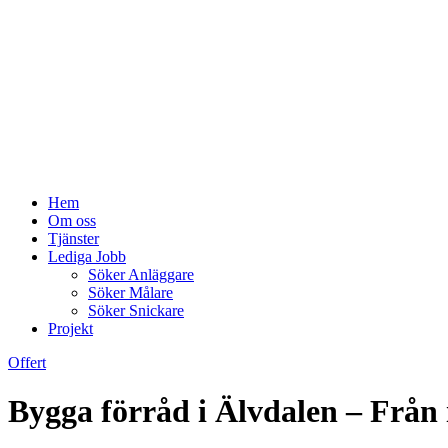
Hem
Om oss
Tjänster
Lediga Jobb
Söker Anläggare
Söker Målare
Söker Snickare
Projekt
Offert
Bygga förråd i Älvdalen – Från i