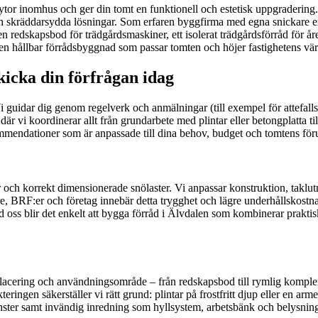
ytor inomhus och ger din tomt en funktionell och estetisk uppgradering. 
ch skräddarsydda lösningar. Som erfaren byggfirma med egna snickare erbj
dskapsbod för trädgårdsmaskiner, ett isolerat trädgårdsförråd för året r
i en hållbar förrådsbyggnad som passar tomten och höjer fastighetens vä
icka din förfrågan idag
 guidar dig genom regelverk och anmälningar (till exempel för attefallsfö
är vi koordinerar allt från grundarbete med plintar eller betongplatta till
mmendationer som är anpassade till dina behov, budget och tomtens föru
r och korrekt dimensionerade snölaster. Vi anpassar konstruktion, taklu
ägare, BRF:er och företag innebär detta trygghet och lägre underhållskostn
Med oss blir det enkelt att bygga förråd i Älvdalen som kombinerar pra
placering och användningsområde – från redskapsbod till rymlig komple
teringen säkerställer vi rätt grund: plintar på frostfritt djup eller en 
ster samt invändig inredning som hyllsystem, arbetsbänk och belysning.