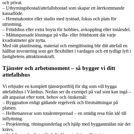
och privat.
– Uthyrningsbostad/attefallsbostad som skapar ett återkommande
kassaflöde.
– Hemmakontor eller studio med tystnad, fokus och plats för
utrustning.
– Fritidshus eller extra boyta för hobbies, avkoppling eller tonårsdel.
– Måttanpassade lösningar på villa- eller fritidstomt där varje
kvadratmeter gör nytta.
Med rätt planlösning, material och energilösning blir ditt attefall en
hållbar investering som ger flexibilitet i vardagen och ett tydligt lyft i
fastighetens attraktionskraft.
Tjänster och arbetsmoment – så bygger vi ditt
attefallshus
Vi erbjuder en komplett tjänsteportfölj för dig som vill bygga
attefallshus i Våmhus. Nedan ser du exempel på vad som kan ingå –
allt anpassat efter tomt, behov och önskemål:
– Byggnation enligt gällande regelverk och förutsättningar på
platsen.
– Helhetsansvar som totalentreprenad – en smidig resa från idé till
inflyttning.
– Projektering, ritningsunderlag och hjälp med bygganmälan när det
krävs.