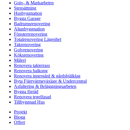
Gräv- & Markarbeten
Stensättning
Husbyggnation
Bygga Garage
Badrumsrenovering
Altanbyggnation
Fönsterrenovering
Totalrenovering Lägenhet
Takrenovering
Golvrenovering
Köksrenovering
Måleri
Renovera takterrass
Renovera balkong
Renovera innergård & gårdsbjälklag
Byta Fjärrvärmeväxlare & Undercentral
Asfaltering & Beläggningsarbeten
Bygga förråd
Renovera tegelfasad
Tillbyggnad Hus
Projekt
Blogg
Offert