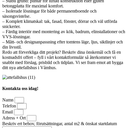
– Stabil grund: plintar för luftad konstruktion eller gjuten
betongplatta för maximal komfort.
– Isolerade lösningar för både permanentboende och
säsongsvistelse.
– Komplett klimatskal: tak, fasad, fönster, dörrar och väl utförda
snickerier.
– Färdig interiör med montering av kök, badrum, elinstallationer och
VVS-lösningar.
– Mått- och designanpassning efter tomtens läge, ljus, siktlinjer och
din livsstil.
Redo att förverkliga ditt projekt? Beskriv dina önskemål och få en
kostnadsfri offert – fyll i vårt kontaktformulär så återkommer vi
snabbt med förslag, prisbild och tidplan. Vi ser fram emot att bygga
ditt nya attefallshus i Våmhus.
Kontakta oss idag!
Namn
Telefon
Email
Adress + Ort
Beskriv ert behov, förutsättningar, antal m2 & önskat startdatum