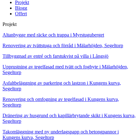
Projekt
Blogg
Offert
Projekt
Altanbygge med räcke och trappa i Myrstuguberget
Renovering av tvättstuga och förråd i Mälarhöjden, Segeltorp
Tillbyggnad av entré och farstukvist på villa i Långsjö
Upprustning av tegelfasad med tvätt och fogbyte i Mälarhöjden,
Segeltorp
Asfaltbeläggning av parkering och lastzon i Kungens kurva,
Segeltorp
Renovering och omfogning av tegelfasad i Kungens kurva,
Segeltorp
Dränering av husgrund och kapillärbrytande skikt i Kungens kurva,
Segeltorp
Takomläggning med ny underlagspapp och betongpannor i
Kungens kurva, Segeltorp