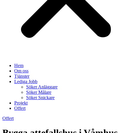
Hem
Om oss
Tjänster
Lediga Jobb
Söker Anläggare
Söker Målare
Söker Snickare
Projekt
Offert
Offert
Bygga attefallshus i Våmhus –