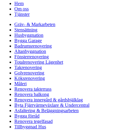
Hem
Om oss
Tjänster
Gräv- & Markarbeten
Stensättning
Husbyggnation
Bygga Garage
Badrumsrenovering
Altanbyggnation
Fönsterrenovering
Totalrenovering Lägenhet
Takrenovering
Golvrenovering
Köksrenovering
Måleri
Renovera takterrass
Renovera balkong
Renovera innergård & gårdsbjälklag
Byta Fjärrvärmeväxlare & Undercentral
Asfaltering & Beläggningsarbeten
Bygga förråd
Renovera tegelfasad
Tillbyggnad Hus