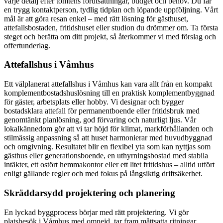
varje detalj efter tomtens förutsättningar, budget och behov. Du får
en trygg kontaktperson, tydlig tidplan och löpande uppföljning. Vårt
mål är att göra resan enkel – med rätt lösning för gästhuset,
attefallsbostaden, fritidshuset eller studion du drömmer om. Ta första
steget och berätta om ditt projekt, så återkommer vi med förslag och
offertunderlag.
Attefallshus i Våmhus
Ett välplanerat attefallshus i Våmhus kan vara allt från en kompakt
komplementbostadshuslösning till en praktisk komplementbyggnad
för gäster, arbetsplats eller hobby. Vi designar och bygger
bostadsklara attefall för permanentboende eller fritidsbruk med
genomtänkt planlösning, god förvaring och naturligt ljus. Vår
lokalkännedom gör att vi tar höjd för klimat, markförhållanden och
stilmässig anpassning så att huset harmonierar med huvudbyggnad
och omgivning. Resultatet blir en flexibel yta som kan nyttjas som
gästhus eller generationsboende, en uthyrningsbostad med stabila
intäkter, ett ostört hemmakontor eller ett litet fritidshus – alltid utfört
enligt gällande regler och med fokus på långsiktig driftsäkerhet.
Skräddarsydd projektering och planering
En lyckad byggprocess börjar med rätt projektering. Vi gör
platsbesök i Våmhus med omnejd, tar fram måttsatta ritningar,