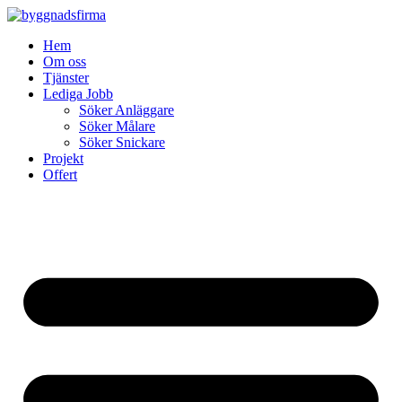
Skip
to
Hem
content
Om oss
Tjänster
Lediga Jobb
Söker Anläggare
Söker Målare
Söker Snickare
Projekt
Offert