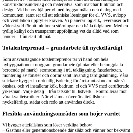
konstruktionsunderlag och materialval som matchar funktion och
design. Vid behov hjälper vi med bygganmälan och dialog med
kommunen, samt ser till att tekniska lösningar för el, VVS, avlopp
och ventilation uppfyller kraven. Vi planerar logistik, leveranser och
väderskydd för att minimera störningar och hålla tidplanen. Med en
tydlig kalkyl och transparent uppföljning vet du alltid vad som
händer – från start till mål.
Totalentreprenad – grundarbete till nyckelfärdigt
Som ansvarstagande totalentreprenör tar vi hand om hela
nybyggnationen: noggrant grundarbete (plintar eller betongplatta
beroende på mark), stomresning i trä, takläggning, fasadarbeten,
montering av fönster och dörrar samt invändig färdigställning. Våra
snickare bygger in ordentlig isolering för året-runt-standard när så
önskas, och vi installerar kök, badrum, el och VVS med certifierade
yrkesmän. Varje detalj – från tätskikt till listverk – kontrolleras mot
våra kvalitetsrutiner. När vi lämnar över är attefallshuset
nyckelfärdigt, städat och redo att användas direkt.
Flexibla användningsområden som höjer värdet
Vi bygger attefallshus som löser verkliga behov:
– Gästhus eller generationsboende där släkt och vänner bor bekvämt