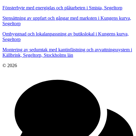
Fönsterbyte med energiglas och plåtarbeten i Smista, Segeltorp
Stensättning av uppfart och gångar med marksten i Kungens kurva,
Segeltorp
Ombyggnad och lokalanpassning av butikslokal i Kungens kurva,
Segeltorp
Montering av sedumtak med kantinfästning och avvattningssystem i
Källbrink, Segeltorp, Stockholms län
© 2026