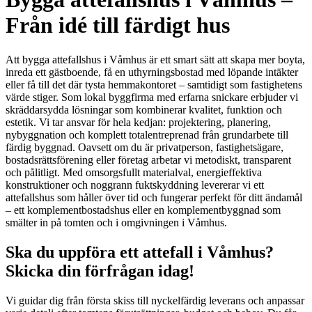
Från idé till färdigt hus
Att bygga attefallshus i Våmhus är ett smart sätt att skapa mer boyta,
inreda ett gästboende, få en uthyrningsbostad med löpande intäkter
eller få till det där tysta hemmakontoret – samtidigt som fastighetens
värde stiger. Som lokal byggfirma med erfarna snickare erbjuder vi
skräddarsydda lösningar som kombinerar kvalitet, funktion och
estetik. Vi tar ansvar för hela kedjan: projektering, planering,
nybyggnation och komplett totalentreprenad från grundarbete till
färdig byggnad. Oavsett om du är privatperson, fastighetsägare,
bostadsrättsförening eller företag arbetar vi metodiskt, transparent
och pålitligt. Med omsorgsfullt materialval, energieffektiva
konstruktioner och noggrann fuktskyddning levererar vi ett
attefallshus som håller över tid och fungerar perfekt för ditt ändamål
– ett komplementbostadshus eller en komplementbyggnad som
smälter in på tomten och i omgivningen i Våmhus.
Ska du uppföra ett attefall i Våmhus?
Skicka din förfrågan idag!
Vi guidar dig från första skiss till nyckelfärdig leverans och anpassar