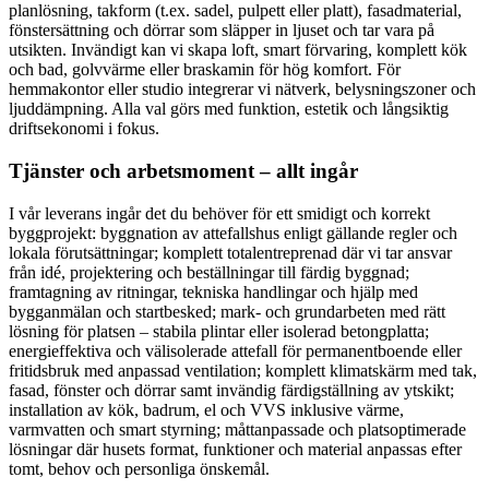
planlösning, takform (t.ex. sadel, pulpett eller platt), fasadmaterial,
fönstersättning och dörrar som släpper in ljuset och tar vara på
utsikten. Invändigt kan vi skapa loft, smart förvaring, komplett kök
och bad, golvvärme eller braskamin för hög komfort. För
hemmakontor eller studio integrerar vi nätverk, belysningszoner och
ljuddämpning. Alla val görs med funktion, estetik och långsiktig
driftsekonomi i fokus.
Tjänster och arbetsmoment – allt ingår
I vår leverans ingår det du behöver för ett smidigt och korrekt
byggprojekt: byggnation av attefallshus enligt gällande regler och
lokala förutsättningar; komplett totalentreprenad där vi tar ansvar
från idé, projektering och beställningar till färdig byggnad;
framtagning av ritningar, tekniska handlingar och hjälp med
bygganmälan och startbesked; mark- och grundarbeten med rätt
lösning för platsen – stabila plintar eller isolerad betongplatta;
energieffektiva och välisolerade attefall för permanentboende eller
fritidsbruk med anpassad ventilation; komplett klimatskärm med tak,
fasad, fönster och dörrar samt invändig färdigställning av ytskikt;
installation av kök, badrum, el och VVS inklusive värme,
varmvatten och smart styrning; måttanpassade och platsoptimerade
lösningar där husets format, funktioner och material anpassas efter
tomt, behov och personliga önskemål.