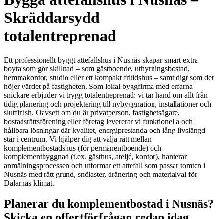
Skräddarsydd
totalentreprenad
Ett professionellt byggt attefallshus i Nusnäs skapar smart extra
boyta som gör skillnad – som gästboende, uthyrningsbostad,
hemmakontor, studio eller ett kompakt fritidshus – samtidigt som det
höjer värdet på fastigheten. Som lokal byggfirma med erfarna
snickare erbjuder vi trygg totalentreprenad: vi tar hand om allt från
tidig planering och projektering till nybyggnation, installationer och
slutfinish. Oavsett om du är privatperson, fastighetsägare,
bostadsrättsförening eller företag levererar vi funktionella och
hållbara lösningar där kvalitet, energiprestanda och lång livslängd
står i centrum. Vi hjälper dig att välja rätt mellan
komplementbostadshus (för permanentboende) och
komplementbyggnad (t.ex. gästhus, ateljé, kontor), hanterar
anmälningsprocessen och utformar ett attefall som passar tomten i
Nusnäs med rätt grund, snölaster, dränering och materialval för
Dalarnas klimat.
Planerar du komplementbostad i Nusnäs?
Skicka en offertförfrågan redan idag