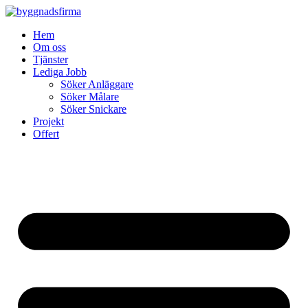
Skip
to
Hem
content
Om oss
Tjänster
Lediga Jobb
Söker Anläggare
Söker Målare
Söker Snickare
Projekt
Offert