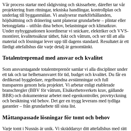
Vår process startar med rådgivning och skissarbete, därefter tar vår
projektering fram ritningar, tekniska handlingar, kontrollplan och
underlag till bygganmälan. Vi analyserar markförhållanden,
höjdsättning och dränering samt planerar grundarbete – plintar eller
betongplatta – utifrån dina behov, belastningar och klimatkrav.
Under nybyggnationen koordinerar vi snickare, elektriker och VVS-
montörer, kvalitetssäkrar täthet, fukt och våtrum, och ser till att alla
material och lösningar lever upp till dagens standard. Resultatet är ett
färdigt attefallshus där varje detalj är genomtänkt.
Totalentreprenad med ansvar och kvalitet
Som ansvarstagande totalentreprenör samlar vi alla discipliner under
ett tak och tar helhetsansvaret för tid, budget och kvalitet. Du får en
dedikerad byggledare, regelbundna avstämningar och full
transparens genom hela projektet. Vi arbetar enligt etablerade
branschregler (BBV för våtrum, Elsäkerhetsverkets krav, gällande
BBR) och dokumenterar arbetet med egenkontroller, provtryckning
och besiktning vid behov. Det ger en trygg leverans med tydliga
garantier – från grundarbete till sista list.
Måttanpassade lösningar för tomt och behov
Varje tomt i Nusnäs är unik. Vi skräddarsyr ditt attefallshus med rätt