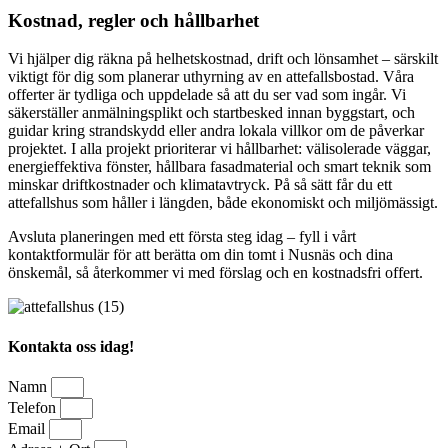
Kostnad, regler och hållbarhet
Vi hjälper dig räkna på helhetskostnad, drift och lönsamhet – särskilt
viktigt för dig som planerar uthyrning av en attefallsbostad. Våra
offerter är tydliga och uppdelade så att du ser vad som ingår. Vi
säkerställer anmälningsplikt och startbesked innan byggstart, och
guidar kring strandskydd eller andra lokala villkor om de påverkar
projektet. I alla projekt prioriterar vi hållbarhet: välisolerade väggar,
energieffektiva fönster, hållbara fasadmaterial och smart teknik som
minskar driftkostnader och klimatavtryck. På så sätt får du ett
attefallshus som håller i längden, både ekonomiskt och miljömässigt.
Avsluta planeringen med ett första steg idag – fyll i vårt
kontaktformulär för att berätta om din tomt i Nusnäs och dina
önskemål, så återkommer vi med förslag och en kostnadsfri offert.
Kontakta oss idag!
Namn
Telefon
Email