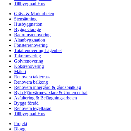
Tillbyggnad Hus
Gräv- & Markarbeten
Stensättning
Husbyggnation
Bygga Garage
Badrumsrenovering
Altanbyggnation
Fönsterrenovering
Totalrenovering Lägenhet
Takrenovering
Golvrenovering
Köksrenovering
Måleri
Renovera takterrass
Renovera balkong
Renovera innergård & gårdsbjälklag
Byta Fjärrvärmeväxlare & Undercentral
Asfaltering & Beläggningsarbeten
Bygga förråd
Renovera tegelfasad
Tillbyggnad Hus
Projekt
Blogg