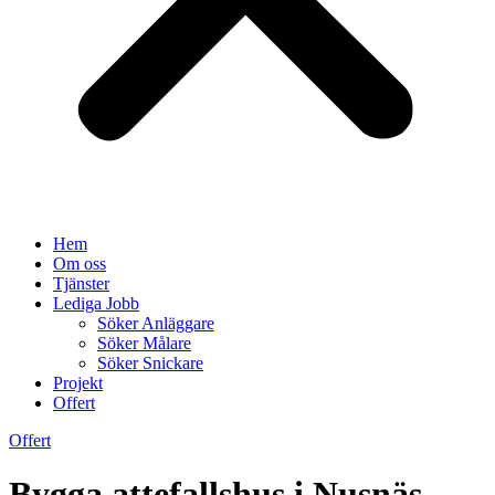
Hem
Om oss
Tjänster
Lediga Jobb
Söker Anläggare
Söker Målare
Söker Snickare
Projekt
Offert
Offert
Bygga attefallshus i Nusnäs –