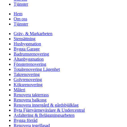
Tjänster
Hem
Om oss
Tjänster
Gräv- & Markarbeten
Stensättning
Husbyggnation
Bygga Garage
Badrumsrenovering
Altanbyggnation
Fönsterrenovering
Totalrenovering Lägenhet
Takrenovering
Golvrenovering
Köksrenovering
Måleri
Renovera takterrass
Renovera balkong
Renovera innergård & gårdsbjälklag
Byta Fjärrvärmeväxlare & Undercentral
Asfaltering & Beläggningsarbeten
Bygga förråd
Renovera tegelfasad