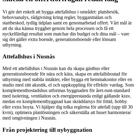
Vi gör det enkelt att bygga attefallshus i området: platsbesök,
behovsanalys, rådgivning kring regler, bygganmälan och
startbesked, tydlig tidplan samt en genomarbetad offert. Vårt mål är
att du ska känna trygghet genom hela processen och få ett
nyckelfärdigt resultat som matchar din budget och dina mål – vare
sig det gäller extra boende, generationsboende eller lönsam
uthyrning.
Attefallshus i Nusnäs
Med ett attefallshus i Nusnäs kan du skapa gästhus eller
generationsboende för nära och kära, skapa en attefallsbostad för
uthyrning med stabila intäkter, eller bygga ett hemmakontor eller en
studio med rätt akustik, el och uppkoppling för effektiv vardag. Som
komplementbostadshus utformas byggnaden för året-runt-standard
med isolering, ventilation och energiprestanda enligt gällande krav,
medan en komplementbyggnad kan skräddarsys för fritid, hobby
eller extra boyta. Vi hjälper dig tolka reglerna för attefall (upp till 30
kvm), optimera planlösningen och säkerställa att huset harmonierar
med omgivningen i Nusnäs.
Från projektering till nybyggnation