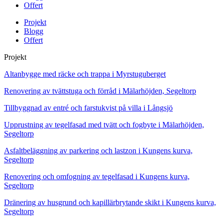
Offert
Projekt
Blogg
Offert
Projekt
Altanbygge med räcke och trappa i Myrstuguberget
Renovering av tvättstuga och förråd i Mälarhöjden, Segeltorp
Tillbyggnad av entré och farstukvist på villa i Långsjö
Upprustning av tegelfasad med tvätt och fogbyte i Mälarhöjden,
Segeltorp
Asfaltbeläggning av parkering och lastzon i Kungens kurva,
Segeltorp
Renovering och omfogning av tegelfasad i Kungens kurva,
Segeltorp
Dränering av husgrund och kapillärbrytande skikt i Kungens kurva,
Segeltorp