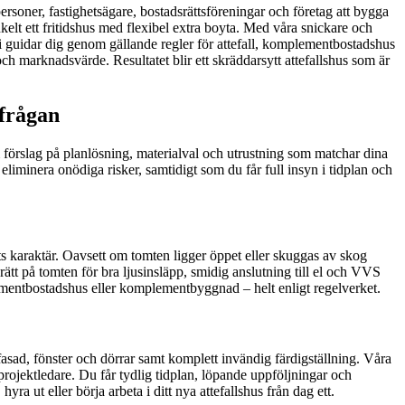
personer, fastighetsägare, bostadsrättsföreningar och företag att bygga
kelt ett fritidshus med flexibel extra boyta. Med våra snickare och
 Vi guidar dig genom gällande regler för attefall, komplementbostadshus
h marknadsvärde. Resultatet blir ett skräddarsytt attefallshus som är
rfrågan
m förslag på planlösning, materialval och utrustning som matchar dina
 eliminera onödiga risker, samtidigt som du får full insyn i tidplan och
s karaktär. Oavsett om tomten ligger öppet eller skuggas av skog
 rätt på tomten för bra ljusinsläpp, smidig anslutning till el och VVS
plementbostadshus eller komplementbyggnad – helt enligt regelverket.
fasad, fönster och dörrar samt komplett invändig färdigställning. Våra
projektledare. Du får tydlig tidplan, löpande uppföljningar och
a ut eller börja arbeta i ditt nya attefallshus från dag ett.