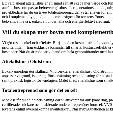
Ett välplanerat attefallshus är ett smart sätt att skapa mer värde och 
attefallshus som passar behoven: gästhus eller generationsboende, uthyr
projektledare får du en trygg totalentreprenad där vi tar ansvar för al
och komplementbyggnad, optimerar designen för tomtens förutsättningar 
bekvämt att leva i, enkelt att underhålla och energieffektivt året runt.
Vill du skapa mer boyta med komplementbo
Vi gör resan enkel och effektiv. Börja med en kostnadsfri behovsanaly
prioriteringar – från exklusiva lösningar till smarta, kostnadseffektiva
kostnader. När du är redo tar vi hand om hela genomförandet med fas
Attefallshus i Olofström
Lokalkännedom gör skillnad. Vi projekterar attefallshus i Olofström 
anpassar vi grund, isolering, fönstersättning och taklösning för bästa k
samt praktisk logistik för vardagen. Målet är ett attefallshus som smä
Totalentreprenad som gör det enkelt
Med oss får du en helhetslösning där vi ansvarar för allt: planering, 
certifierade snickare och etablerade underentreprenörer inom el, VVS o
leverans enligt överenskomna kvalitetskrav. När nybyggnationen är klar 