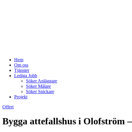
Hem
Om oss
Tjänster
Lediga Jobb
Söker Anläggare
Söker Målare
Söker Snickare
Projekt
Offert
Bygga attefallshus i Olofström – 