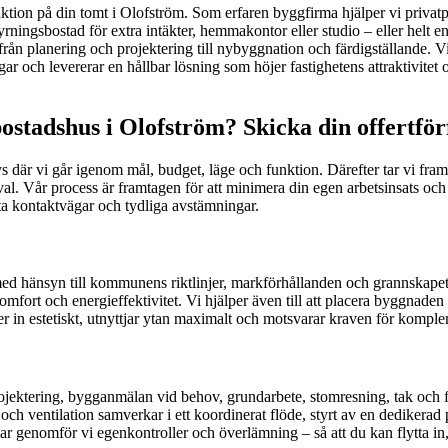
funktion på din tomt i Olofström. Som erfaren byggfirma hjälper vi privat
ningsbostad för extra intäkter, hemmakontor eller studio – eller helt en
lt från planering och projektering till nybyggnation och färdigställande.
och levererar en hållbar lösning som höjer fastighetens attraktivitet oc
stadshus i Olofström? Skicka din offertfö
s där vi går igenom mål, budget, läge och funktion. Därefter tar vi fra
 val. Vår process är framtagen för att minimera din egen arbetsinsats och
ta kontaktvägar och tydliga avstämningar.
med hänsyn till kommunens riktlinjer, markförhållanden och grannskapet
omfort och energieffektivitet. Vi hjälper även till att placera byggnaden
lter in estetiskt, utnyttjar ytan maximalt och motsvarar kraven för kom
projektering, bygganmälan vid behov, grundarbete, stomresning, tak och 
ch ventilation samverkar i ett koordinerat flöde, styrt av en dedikerad 
genomför vi egenkontroller och överlämning – så att du kan flytta in, hyr