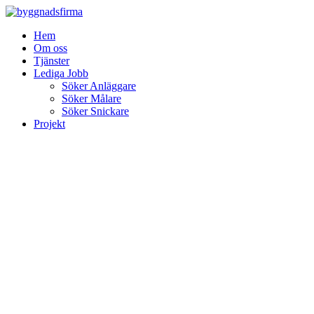
Skip
to
Hem
content
Om oss
Tjänster
Lediga Jobb
Söker Anläggare
Söker Målare
Söker Snickare
Projekt