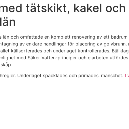
ed tätskikt, kakel och 
län
 län och omfattade en komplett renovering av ett badrum fr
amtagning av enklare handlingar för placering av golvbrun
fallet källsorterades och underlaget kontrollerades. Bjälklag
lighet med Säker Vatten-principer och elarbeten utfördes a
lskåp.
chregler. Underlaget spacklades och primades, manschet.
t