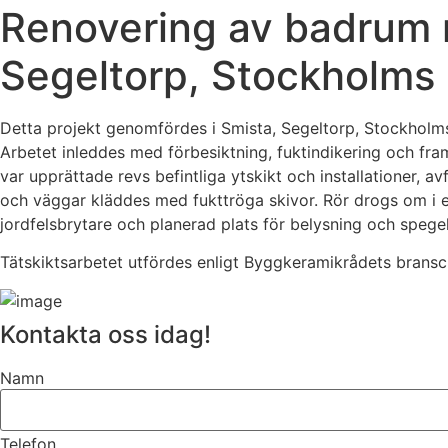
Renovering av badrum m
Segeltorp, Stockholms 
Detta projekt genomfördes i Smista, Segeltorp, Stockholms
Arbetet inleddes med förbesiktning, fuktindikering och fr
var upprättade revs befintliga ytskikt och installationer, av
och väggar kläddes med fukttröga skivor. Rör drogs om i en
jordfelsbrytare och planerad plats för belysning och spege
Tätskiktsarbetet utfördes enligt Byggkeramikrådets brans
Kontakta oss idag!
Namn
Telefon