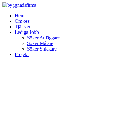
Skip
to
Hem
content
Om oss
Tjänster
Lediga Jobb
Söker Anläggare
Söker Målare
Söker Snickare
Projekt