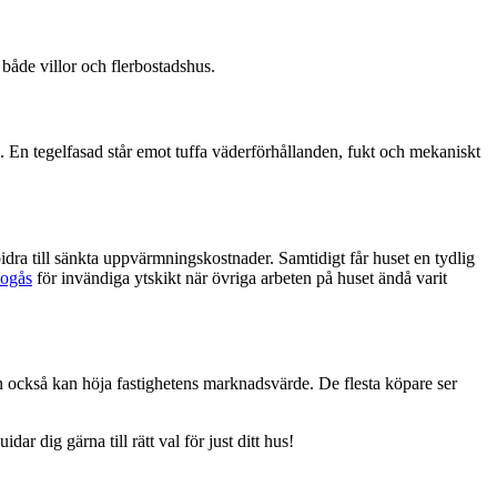
r både villor och flerbostadshus.
g. En tegelfasad står emot tuffa väderförhållanden, fukt och mekaniskt
idra till sänkta uppvärmningskostnader. Samtidigt får huset en tydlig
kogås
för invändiga ytskikt när övriga arbeten på huset ändå varit
utan också kan höja fastighetens marknadsvärde. De flesta köpare ser
r dig gärna till rätt val för just ditt hus!