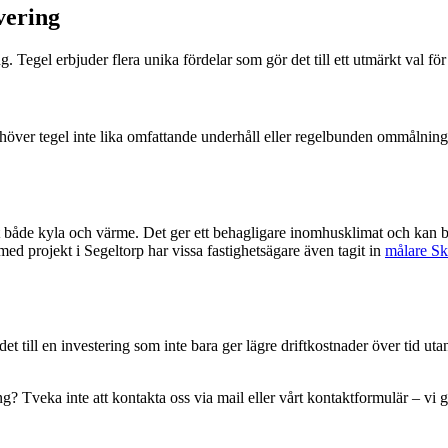
vering
g. Tegel erbjuder flera unika fördelar som gör det till ett utmärkt val fö
s behöver tegel inte lika omfattande underhåll eller regelbunden ommålnin
mot både kyla och värme. Det ger ett behagligare inomhusklimat och kan b
med projekt i Segeltorp har vissa fastighetsägare även tagit in
målare S
 det till en investering som inte bara ger lägre driftkostnader över tid 
 Tveka inte att kontakta oss via mail eller vårt kontaktformulär – vi guida