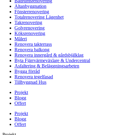
Badrumsrenovering
Altanbyggnation
Fönsterrenovering
Totalrenovering Lägenhet
Takrenovering
Golvrenovering
Köksrenovering
Måleri
Renovera takterrass
Renovera balkong
Renovera innergård & gårdsbjälklag
Byta Fjärrvärmeväxlare & Undercentral
Asfaltering & Beläggningsarbeten
Bygga förråd
Renovera tegelfasad
Tillbyggnad Hus
Projekt
Blogg
Offert
Projekt
Blogg
Offert
Projekt