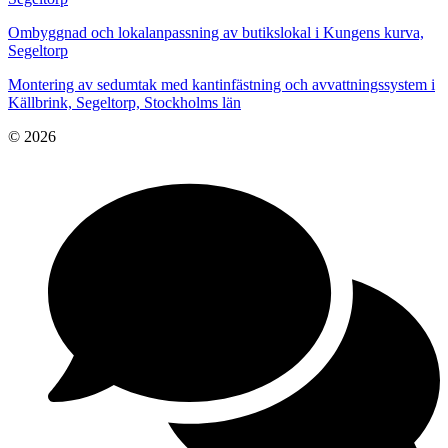
Ombyggnad och lokalanpassning av butikslokal i Kungens kurva,
Segeltorp
Montering av sedumtak med kantinfästning och avvattningssystem i
Källbrink, Segeltorp, Stockholms län
© 2026