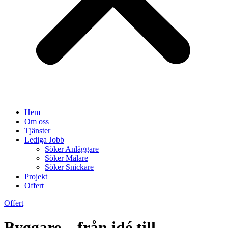
Hem
Om oss
Tjänster
Lediga Jobb
Söker Anläggare
Söker Målare
Söker Snickare
Projekt
Offert
Offert
Byggare – från idé till