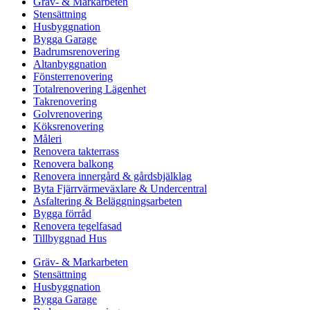
Gräv- & Markarbeten
Stensättning
Husbyggnation
Bygga Garage
Badrumsrenovering
Altanbyggnation
Fönsterrenovering
Totalrenovering Lägenhet
Takrenovering
Golvrenovering
Köksrenovering
Måleri
Renovera takterrass
Renovera balkong
Renovera innergård & gårdsbjälklag
Byta Fjärrvärmeväxlare & Undercentral
Asfaltering & Beläggningsarbeten
Bygga förråd
Renovera tegelfasad
Tillbyggnad Hus
Gräv- & Markarbeten
Stensättning
Husbyggnation
Bygga Garage