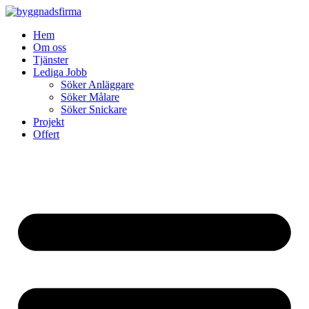
Skip
to
Hem
content
Om oss
Tjänster
Lediga Jobb
Söker Anläggare
Söker Målare
Söker Snickare
Projekt
Offert