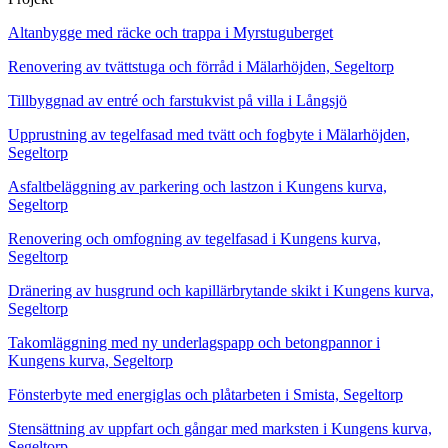
Altanbygge med räcke och trappa i Myrstuguberget
Renovering av tvättstuga och förråd i Mälarhöjden, Segeltorp
Tillbyggnad av entré och farstukvist på villa i Långsjö
Upprustning av tegelfasad med tvätt och fogbyte i Mälarhöjden,
Segeltorp
Asfaltbeläggning av parkering och lastzon i Kungens kurva,
Segeltorp
Renovering och omfogning av tegelfasad i Kungens kurva,
Segeltorp
Dränering av husgrund och kapillärbrytande skikt i Kungens kurva,
Segeltorp
Takomläggning med ny underlagspapp och betongpannor i
Kungens kurva, Segeltorp
Fönsterbyte med energiglas och plåtarbeten i Smista, Segeltorp
Stensättning av uppfart och gångar med marksten i Kungens kurva,
Segeltorp